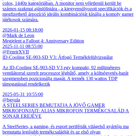
colos, 1440p kategóriában. A monitor nem véletlenül került be
számos szakmai ajánlólistára - a kiegyensúlyozott specifikációk és a
megfizethető árpozíció ideális kombinációját kínálja a komoly gamer
játékosok számára.
2026-01-15 08:18:00
@Mark de Leon
Megjelent a Fallout 4: Anniversary Edition
2025-11-11 08:55:00
@FenrirXVII
ID-Cooling SE-903-SD V3: Átfogó Termékfelülvizsgálat
Az ID-Cooling SE-903-SD V3 egy kompakt, 92 milliméteres
ventilátorral szerelt processzor léghűtő, amely a költségvetés-barát
szegmensben pozicionálja magát. A termék 130 wattos TDP
támogatással rendelkezik
2025-05-31 10:55:00
@bgyula
A STEELSERIES BEMUTATJA A JÖVŐ GAMER
MIKROFONJAIT: ALIAS MIKROFON TERMÉKCSALÁD A
SONAR EREJÉVE
A SteelSeries, a gaming- és esport perifériák világelső gyártója ma
bemutatta legújabb termékcsaládját és az első olyan