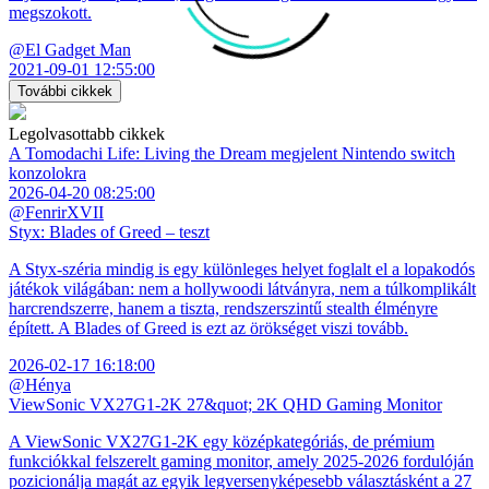
megszokott.
@El Gadget Man
2021-09-01 12:55:00
További cikkek
Legolvasottabb cikkek
A Tomodachi Life: Living the Dream megjelent Nintendo switch
konzolokra
2026-04-20 08:25:00
@FenrirXVII
Styx: Blades of Greed – teszt
A Styx-széria mindig is egy különleges helyet foglalt el a lopakodós
játékok világában: nem a hollywoodi látványra, nem a túlkomplikált
harcrendszerre, hanem a tiszta, rendszerszintű stealth élményre
épített. A Blades of Greed is ezt az örökséget viszi tovább.
2026-02-17 16:18:00
@Hénya
ViewSonic VX27G1-2K 27&quot; 2K QHD Gaming Monitor
A ViewSonic VX27G1-2K egy középkategóriás, de prémium
funkciókkal felszerelt gaming monitor, amely 2025-2026 fordulóján
pozicionálja magát az egyik legversenyképesebb választásként a 27