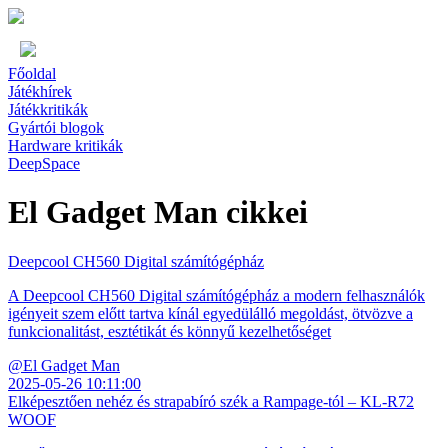
Főoldal
Játékhírek
Játékkritikák
Gyártói blogok
Hardware kritikák
DeepSpace
El Gadget Man cikkei
Deepcool CH560 Digital számítógépház
A Deepcool CH560 Digital számítógépház a modern felhasználók
igényeit szem előtt tartva kínál egyedülálló megoldást, ötvözve a
funkcionalitást, esztétikát és könnyű kezelhetőséget
@El Gadget Man
2025-05-26 10:11:00
Elképesztően nehéz és strapabíró szék a Rampage-tól – KL-R72
WOOF