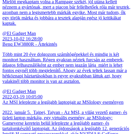
Mielőtt megkaptam volna a Rampage székét, jól utána kellett
néznem a gyártónak, mert a piacon bár fellelhetőek róla már tesztek,
azonban nem a legismertebb márkák egyike. Most már tudom, ők
egy török márka és jobbára a tesztek alapján egész jó kritikákat
kaptak.
@El Gadget Man
2023-10-02 16:28:00
Benq EW3880R - Áttekintés
Több mint 20 éve dolgozom számítógépekkel és mindig is két
monitort használtam. Régen gyakran néztek furcsán az emberek,
átlagos felhasználóként az ember nem igazán látja miért is lehet
fontos egynél több megjelenítő. Ahogy az évek teltek lassan már a
hétköznapi háztartásokban is egyre gyakrabban láttuk azt, hogy
valakinél több monitor is van az asztalon.
@El Gadget Man
2022-03-19 10:05:00
Az MSI leleplezte a legújabb laptopjait az MSIology eseményen
2022. január 5. Tajpej, Tajvan - Az MSI, a világ vezető gamer- és
üzleti laptop márkája, egy virtuális esemény, az MSIology:
Gameverse keretein belül leleplezte a legújabb gamer- és
tartalomkészítő laptopjait. Az újdonságok a legújabb 12. generációs
Intel® H sorozatú processzorokkal, akár NVIDIA® GeForce