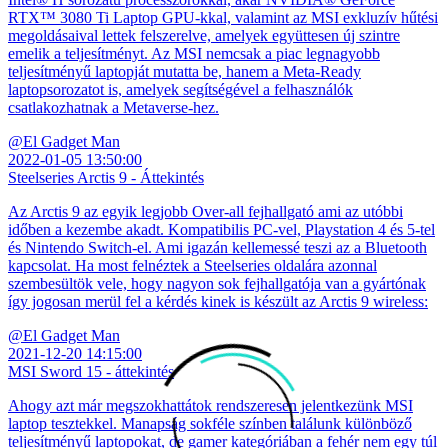
RTX™ 3080 Ti Laptop GPU-kkal, valamint az MSI exkluzív hűtési
megoldásaival lettek felszerelve, amelyek együttesen új szintre
emelik a teljesítményt. Az MSI nemcsak a piac legnagyobb
teljesítményű laptopját mutatta be, hanem a Meta-Ready
laptopsorozatot is, amelyek segítségével a felhasználók
csatlakozhatnak a Metaverse-hez.
@El Gadget Man
2022-01-05 13:50:00
Steelseries Arctis 9 - Áttekintés
Az Arctis 9 az egyik legjobb Over-all fejhallgató ami az utóbbi
időben a kezembe akadt. Kompatibilis PC-vel, Playstation 4 és 5-tel
és Nintendo Switch-el. Ami igazán kellemessé teszi az a Bluetooth
kapcsolat. Ha most felnéztek a Steelseries oldalára azonnal
szembesültök vele, hogy nagyon sok fejhallgatója van a gyártónak
így jogosan merül fel a kérdés kinek is készült az Arctis 9 wireless:
@El Gadget Man
2021-12-20 14:15:00
MSI Sword 15 - áttekintés
Ahogy azt már megszokhattátok rendszeresen jelentkezünk MSI
laptop tesztekkel. Manapság sokféle színben találunk különböző
teljesítményű laptopokat, de gamer kategóriában a fehér nem egy túl