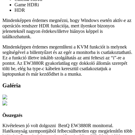
Game HDRi
HDR
Mindenképpen érdemes megnézni, hogy Windows esetén aktív-e az
operációs rendszer HDR funkciója, mert ilyenkor bizonyos
jeleneteknél nagyon érdekes/illetve hiányos képpel is
találkozhatunk.
Mindenképpen érdemes megemlíteni a KVM funkciót is melynek
segítségével a billentyűzet és az egér a monitorba is csatlakoztatható.
Ez a funkció illetve inkább szolgáltatás az ami felteszi az “i”-re a
pontot. Az EW3880R gyakorlatilag egy dokkoló állomás szerepét
tölti be, elég ha type-c kábelen keresztül csatlakoztatjuk a
laptopunkat és már kezdődhet is a munka.
Galéria
Összegzés
Kivételesen jó volt dolgozni BenQ EW3880R monitorral.
Hatékonyság szempontjából felbecsülhetetlen egy megjelenítőn több