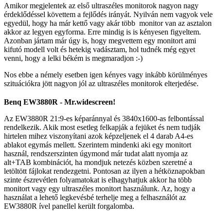
Amikor megjelentek az első ultraszéles monitorok nagyon nagy
érdeklődéssel követtem a fejlődés irányát. Nyilván nem vagyok vele
egyedül, hogy ha már kettő vagy akár több monitor van az asztalon
akkor az legyen egyforma. Erre mindig is is kényesen figyeltem.
Azonban jártam már úgy is, hogy megvettem egy monitort ami
kifutó modell volt és hetekig vadásztam, hol tudnék még egyet
venni, hogy a lelki békém is megmaradjon :-)
Nos ebbe a némely esetben igen kényes vagy inkább körülményes
szituációkra jött nagyon jól az ultraszéles monitorok elterjedése.
Benq EW3880R - Mr.widescreen!
Az EW3880R 21:9-es képaránnyal és 3840x1600-as felbontással
rendelkezik. Akik most esetleg felkapják a fejüket és nem tudják
hirtelen mihez viszonyítani azok képzeljenek el 4 darab A4-es
ablakot egymás mellett. Szerintem mindenki aki egy monitort
használ, rendszerszinten úgymond már tudat alatt nyomja az
alt+TAB kombinációt, ha mondjuk netezés közben szeretné a
letöltött fájlokat rendezgetni. Pontosan az ilyen a hétköznapokban
szinte észrevétlen folyamatokat is elhagyhatjuk akkor ha több
monitort vagy egy ultraszéles monitort használunk. Az, hogy a
használat a lehető legkevésbé terhelje meg a felhasználót az
EW3880R ível panellel került forgalomba.