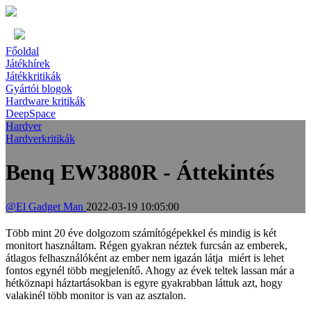
Főoldal
Játékhírek
Játékkritikák
Gyártói blogok
Hardware kritikák
DeepSpace
Hardver
Hardverkritikák
Benq EW3880R - Áttekintés
@El Gadget Man
2022-03-19 10:05:00
Több mint 20 éve dolgozom számítógépekkel és mindig is két
monitort használtam. Régen gyakran néztek furcsán az emberek,
átlagos felhasználóként az ember nem igazán látja miért is lehet
fontos egynél több megjelenítő. Ahogy az évek teltek lassan már a
hétköznapi háztartásokban is egyre gyakrabban láttuk azt, hogy
valakinél több monitor is van az asztalon.