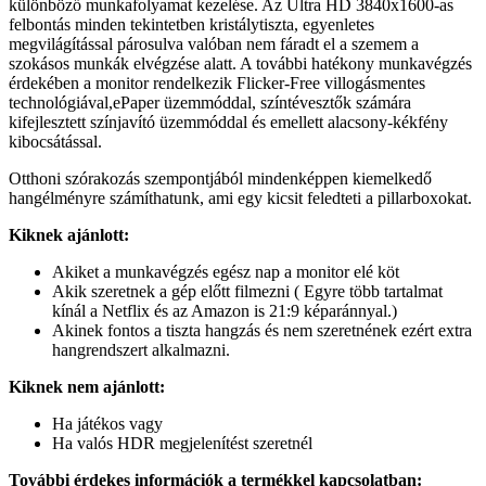
különböző munkafolyamat kezelése. Az Ultra HD 3840x1600-as
felbontás minden tekintetben kristálytiszta, egyenletes
megvilágítással párosulva valóban nem fáradt el a szemem a
szokásos munkák elvégzése alatt. A további hatékony munkavégzés
érdekében a monitor rendelkezik Flicker-Free villogásmentes
technológiával,ePaper üzemmóddal, színtévesztők számára
kifejlesztett színjavító üzemmóddal és emellett alacsony-kékfény
kibocsátással.
Otthoni szórakozás szempontjából mindenképpen kiemelkedő
hangélményre számíthatunk, ami egy kicsit feledteti a pillarboxokat.
Kiknek ajánlott:
Akiket a munkavégzés egész nap a monitor elé köt
Akik szeretnek a gép előtt filmezni ( Egyre több tartalmat
kínál a Netflix és az Amazon is 21:9 képaránnyal.)
Akinek fontos a tiszta hangzás és nem szeretnének ezért extra
hangrendszert alkalmazni.
Kiknek nem ajánlott:
Ha játékos vagy
Ha valós HDR megjelenítést szeretnél
További érdekes információk a termékkel kapcsolatban: