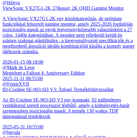
@Hénya
ViewSonic VX27G1-2K 27&quot; 2K QHD Gaming Monitor
A ViewSonic VX27G1-2K egy középkategóriás, de prémium
funkciókkal felszerelt gaming monitor, amely 2025-2026 fordulóján
pozicionálja magát az egyik legversenyképesebb választásként a 27
colos, 1440p kategóriában. A monitor nem véletlenül került be
számos szakmai ajánlólistára - a kiegyensúlyozott specifikációk és a
megfizethető árpozíció ideális kombinációját kínálja a komoly gamer
játékosok számára.
2026-01-15 08:18:00
@Mark de Leon
Megjelent a Fallout 4: Anniversary Edition
2025-11-11 08:55:00
@FenrirXVII
ID-Cooling SE-903-SD V3: Átfogó Termékfelülvizsgálat
Az ID-Cooling SE-903-SD V3 egy kompakt, 92 milliméteres
ventilátorral szerelt processzor léghűtő, amely a költségvetés-barát
szegmensben pozicionálja magát. A termék 130 wattos TDP
támogatással rendelkezik
2025-05-31 10:55:00
@bgyula