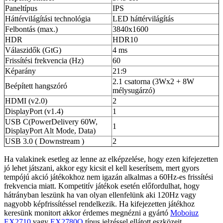
Paneltípus
IPS
Háttérvilágítási technológia
LED háttérvilágítás
Felbontás (max.)
3840x1600
HDR
HDR10
Válaszidők (GtG)
4 ms
Frissítési frekvencia (Hz)
60
Képarány
21:9
2.1 csatorna (3Wx2 + 8W
Beépített hangszóró
mélysugárzó)
HDMI (v2.0)
2
DisplayPort (v1.4)
1
USB C(PowerDelivery 60W,
1
DisplayPort Alt Mode, Data)
USB 3.0 ( Downstream )
2
Ha valakinek esetleg az lenne az elképzelése, hogy ezen kifejezetten
jó lehet játszani, akkor egy kicsit el kell keserítsem, mert gyors
tempójú akció játékokhoz nem igazán alkalmas a 60Hz-es frissítési
frekvencia miatt. Kompetitív játékok esetén előfordulhat, hogy
hátrányban leszünk ha van olyan ellenfelünk aki 120Hz vagy
nagyobb képfrissítéssel rendelkezik. Ha kifejezetten játékhoz
keresünk monitort akkor érdemes megnézni a gyártó
Moboiuz
EX2710
vagy
EX2780Q
típus jelzéssel ellátott eszközeit.