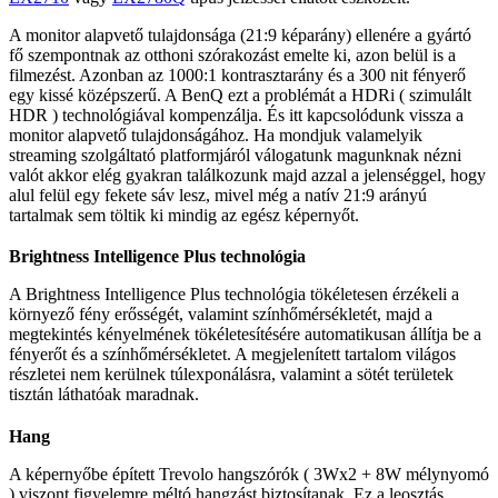
A monitor alapvető tulajdonsága (21:9 képarány) ellenére a gyártó
fő szempontnak az otthoni szórakozást emelte ki, azon belül is a
filmezést. Azonban az 1000:1 kontrasztarány és a 300 nit fényerő
egy kissé középszerű. A BenQ ezt a problémát a HDRi ( szimulált
HDR ) technológiával kompenzálja. És itt kapcsolódunk vissza a
monitor alapvető tulajdonságához. Ha mondjuk valamelyik
streaming szolgáltató platformjáról válogatunk magunknak nézni
valót akkor elég gyakran találkozunk majd azzal a jelenséggel, hogy
alul felül egy fekete sáv lesz, mivel még a natív 21:9 arányú
tartalmak sem töltik ki mindig az egész képernyőt.
Brightness Intelligence Plus technológia
A Brightness Intelligence Plus technológia tökéletesen érzékeli a
környező fény erősségét, valamint színhőmérsékletét, majd a
megtekintés kényelmének tökéletesítésére automatikusan állítja be a
fényerőt és a színhőmérsékletet. A megjelenített tartalom világos
részletei nem kerülnek túlexponálásra, valamint a sötét területek
tisztán láthatóak maradnak.
Hang
A képernyőbe épített Trevolo hangszórók ( 3Wx2 + 8W mélynyomó
) viszont figyelemre méltó hangzást biztosítanak. Ez a leosztás