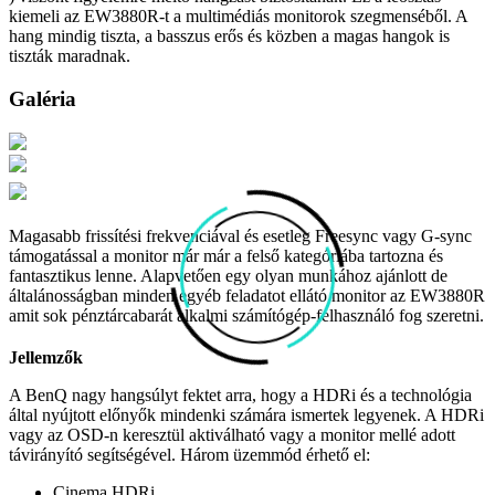
kiemeli az EW3880R-t a multimédiás monitorok szegmenséből. A
hang mindig tiszta, a basszus erős és közben a magas hangok is
tiszták maradnak.
Galéria
Magasabb frissítési frekvenciával és esetleg Freesync vagy G-sync
támogatással a monitor már már a felső kategóriába tartozna és
fantasztikus lenne. Alapvetően egy olyan munkához ajánlott de
általánosságban minden egyéb feladatot ellátó monitor az EW3880R
amit sok pénztárcabarát alkalmi számítógép-felhasználó fog szeretni.
Jellemzők
A BenQ nagy hangsúlyt fektet arra, hogy a HDRi és a technológia
által nyújtott előnyők mindenki számára ismertek legyenek. A HDRi
vagy az OSD-n keresztül aktiválható vagy a monitor mellé adott
távirányító segítségével. Három üzemmód érhető el:
Cinema HDRi