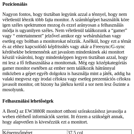
Pozicionálás
Nagyon fontos, hogy tisztában legyünk azzal a ténnyel, hogy nem
véletlenül létezik több fajta monitor. A számítógépet használók köre
igen széles spektrumon mozog és ezzel arányosan a felhasználás
módja is ugyanilyen széles. Nem véletlenül találkozunk a “gamer”
vagy “ entertainment” jelzővel amikor egy webáruházban vagy
esetleg egy boltban a monitorokat nézzük. Anélkül, hogy ezt a témát
és az ehhez kapcsolódó képfrissítés vagy akár a Freesync/G-sync
kérdésekbe belemennénk azt javaslom mindenkinek aki monitort
készül vásárolni, hogy mindenképpen legyen tisztában azzal, hogy
mi lesz a fő felhasználása a monitornak. Még egy középkategóriás
gamer monitor esetében az ember nem találkozik hátránnyal
miközben a gépet egyéb dolgokra is használja mint a játék, addig ha
valaki megvesz egy irodai célokra vagy esetleg prezentációs célokra
javasolt monitor, ott bizony ha játékra kerül a sor nem lesz őszinte a
mosolyunk.
Felhasználási lehetőségek
A BenQ az EW3880R monitort otthoni szórakozáshoz javasolja a
weben elérhető információk szerint. Itt érzem a szükségét annak,
hogy alapvetően is kivesézzük ezt a monitort.
Képernyőméret
37.5 col