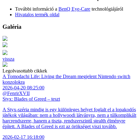
További információ a
BenQ Eye-Care
technológiájáról
Hivatalos termék oldal
Galéria
vissza
Legolvasottabb cikkek
A Tomodachi Life: Living the Dream megjelent Nintendo switch
konzolokra
2026-04-20 08:25:00
@FenrirXVII
Styx: Blades of Greed – teszt
A Styx-széria mindig is egy különleges helyet foglalt el a lopakodós
játékok világában: nem a hollywoodi látványra, nem a túlkomplikált
harcrendszerre, hanem a tiszta, rendszerszintű stealth élményre
épített. A Blades of Greed is ezt az örökséget viszi tovább.
2026-02-17 16:18:00