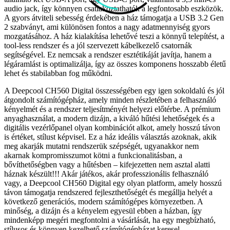
audio jack, így könnyen csatlakoztathatók a legfontosabb eszközök.
A gyors átviteli sebesség érdekében a ház támogatja a USB 3.2 Gen
2 szabványt, ami különösen fontos a nagy adatmennyiség gyors
mozgatásához. A ház kialakítása lehetővé teszi a könnyű telepítést, a
tool-less rendszer és a jól szervezett kábelkezelő csatornák
segítségével. Ez nemcsak a rendszer esztétikáját javítja, hanem a
légáramlást is optimalizálja, így az összes komponens hosszabb életű
lehet és stabilabban fog működni.
A Deepcool CH560 Digital összességében egy igen sokoldalú és jól
átgondolt számítógépház, amely minden részletében a felhasználó
kényelmét és a rendszer teljesítményét helyezi előtérbe. A prémium
anyaghasználat, a modern dizájn, a kiváló hűtési lehetőségek és a
digitális vezérlőpanel olyan kombinációt alkot, amely hosszú távon
is értéket, stílust képvisel. Ez a ház ideális választás azoknak, akik
meg akarják mutatni rendszerük szépségét, ugyanakkor nem
akarnak kompromisszumot kötni a funkcionalitásban, a
bővíthetőségben vagy a hűtésben – kifejezetten nem asztal alatti
háznak készült!!! Akár játékos, akár professzionális felhasználó
vagy, a Deepcool CH560 Digital egy olyan platform, amely hosszú
távon támogatja rendszered fejleszthetőségét és megállja helyét a
következő generációs, modern számítógépes környezetben. A
minőség, a dizájn és a kényelem egyesül ebben a házban, így
mindenképp megéri megfontolni a vásárlását, ha egy megbízható,
stílusos és könnyen kezelhető számítógépházat keresel.