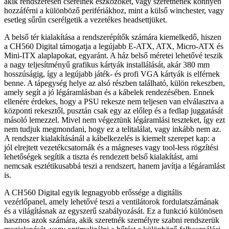
akik rendszeresen cserélnek eszközöket, vagy szeretnének könnyen
hozzáférni a különböző perifériákhoz, mint a külső winchester, vagy
esetleg sűrűn cserélgetik a vezetékes headsettjüket.
A belső tér kialakítása a rendszerépítők számára kiemelkedő, hiszen
a CH560 Digital támogatja a legújabb E-ATX, ATX, Micro-ATX és
Mini-ITX alaplapokat, egyaránt. A ház belső méretei lehetővé teszik
a nagy teljesítményű grafikus kártyák installálását, akár 380 mm
hosszúságig, így a legújabb játék- és profi VGA kártyák is elférnek
benne. A tápegység helye az alsó részben található, külön rekeszben,
amely segít a jó légáramlásban és a kábelek rendezésében. Ennek
ellenére érdekes, hogy a PSU rekesze nem teljesen van elválasztva a
központi rekesztől, pusztán csak egy az előlep és a fedlap juggatását
másoló lemezzel. Mivel nem végeztünk légáramlási teszteket, így ezt
nem tudjuk megmondani, hogy ez a telitalálat, vagy inkább nem az.
A rendszer kialakításánál a kábelkezelés is kiemelt szerepet kap: a
jól elrejtett vezetékcsatornák és a mágneses vagy tool-less rögzítési
lehetőségek segítik a tiszta és rendezett belső kialakítást, ami
nemcsak esztétikusabbá teszi a rendszert, hanem javítja a légáramlást
is.
A CH560 Digital egyik legnagyobb erőssége a digitális
vezérlőpanel, amely lehetővé teszi a ventilátorok fordulatszámának
és a világításnak az egyszerű szabályozását. Ez a funkció különösen
hasznos azok számára, akik szeretnék személyre szabni rendszerük