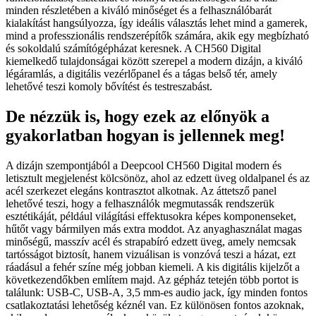
minden részletében a kiváló minőséget és a felhasználóbarát
kialakítást hangsúlyozza, így ideális választás lehet mind a gamerek,
mind a professzionális rendszerépítők számára, akik egy megbízható
és sokoldalú számítógépházat keresnek. A CH560 Digital
kiemelkedő tulajdonságai között szerepel a modern dizájn, a kiváló
légáramlás, a digitális vezérlőpanel és a tágas belső tér, amely
lehetővé teszi komoly bővítést és testreszabást.
De nézzük is, hogy ezek az előnyök a
gyakorlatban hogyan is jellennek meg!
A dizájn szempontjából a Deepcool CH560 Digital modern és
letisztult megjelenést kölcsönöz, ahol az edzett üveg oldalpanel és az
acél szerkezet elegáns kontrasztot alkotnak. Az áttetsző panel
lehetővé teszi, hogy a felhasználók megmutassák rendszerük
esztétikáját, például világítási effektusokra képes komponenseket,
hűtőt vagy bármilyen más extra moddot. Az anyaghasználat magas
minőségű, masszív acél és strapabíró edzett üveg, amely nemcsak
tartósságot biztosít, hanem vizuálisan is vonzóvá teszi a házat, ezt
ráadásul a fehér színe még jobban kiemeli. A kis digitális kijelzőt a
következendőkben említem majd. Az gépház tetején több portot is
találunk: USB-C, USB-A, 3,5 mm-es audio jack, így minden fontos
csatlakoztatási lehetőség kéznél van. Ez különösen fontos azoknak,