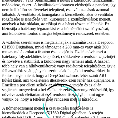
megjelenését, vagy optimalizálni a hűtést a különböző felhasználási
módokhoz, és ezt . A beállításokat könnyen elérhetjük a panelen, így
nem kell külön szoftvereket telepíteni, és a változtatások azonnal
láthatók. A ventilátorok támogatása is kiemelkedő: akár 6 ventilátor
rögzítésére is lehetőség van, különösen a szellőzőnyílások mellett,
amelyek a ház oldalán, az előlapi és a hátsó részen találhatók. Ez
biztosítja a hatékony légáramlást és a hőmérséklet szabályozását,
ami különösen fontos a magas teljesítményű rendszerek esetében.
A vízhűtés szerelmesei is megtalálhatják a számításukat a Deepcool
CH560 Digitalban, mivel támogatja a 280 mm-es vagy akár 360
mm-es radiátorokat a fronton és a tetején is. Ez lehetővé teszi a
hatékony folyadékhűtés telepítését, csökkentve a rendszer zajszintjét
és növelve a stabilitást, a különösen nagy terhelés alatt. A házban
több hely van a hűtőventilátorok vagy radiátorok telepítéséhez, így a
felhasználók saját igényeik szerint alakíthatják ki rendszerüket. Itt
fontos megemlíteni, hogy a DeepCool számos fehér-színű AiO
hűtést kínál, ami tökéletesen illeszkedik ezen fehér ház dijánjához is.
Emellett a por elleni szűrők az előlapon, a tetején és az alján
segítenek megvédeni a belső alkatrészeket a szennyeződésektől, így
növelve azok élettartamát és a rendszer tisztaságát – ami ugye
valljuk be, hogy a fehéren elég rendesen meg is látszódik.
A hőmenedzsment mellett a csatlakozási lehetőségek is
kiemelkedőek a Deepcool CH560 Digital esetében. A tetején
található két USB-A port, egy USB-C port, valamint a 3,5 mm-es