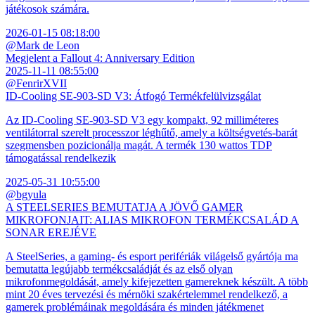
játékosok számára.
2026-01-15 08:18:00
@Mark de Leon
Megjelent a Fallout 4: Anniversary Edition
2025-11-11 08:55:00
@FenrirXVII
ID-Cooling SE-903-SD V3: Átfogó Termékfelülvizsgálat
Az ID-Cooling SE-903-SD V3 egy kompakt, 92 milliméteres
ventilátorral szerelt processzor léghűtő, amely a költségvetés-barát
szegmensben pozicionálja magát. A termék 130 wattos TDP
támogatással rendelkezik
2025-05-31 10:55:00
@bgyula
A STEELSERIES BEMUTATJA A JÖVŐ GAMER
MIKROFONJAIT: ALIAS MIKROFON TERMÉKCSALÁD A
SONAR EREJÉVE
A SteelSeries, a gaming- és esport perifériák világelső gyártója ma
bemutatta legújabb termékcsaládját és az első olyan
mikrofonmegoldását, amely kifejezetten gamereknek készült. A több
mint 20 éves tervezési és mérnöki szakértelemmel rendelkező, a
gamerek problémáinak megoldására és minden játékmenet