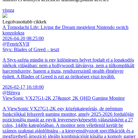
vissza
Legolvasottabb cikkek
A Tomodachi Life: Living the Dream megjelent Nintendo switch
konzolokra
2026-04-20 08:25:00
@FenrirXVII
Styx: Blades of Greed – teszt
A Styx-széria mindig is egy különleges helyet foglalt el a lopakodós
játékok világában: nem a hollywoodi látványra, nem a túlkomplikált
harcrendszerre, hanem a tiszta, rendszerszintű stealth élményre
épített. A Blades of Greed is ezt az örökséget viszi tovább.
2026-02-17 16:18:00
@Hénya
ViewSonic VX27G1-2K 27&quot; 2K QHD Gaming Monitor
A ViewSonic VX27G1-2K egy középkategóriás, de prémium
funkciókkal felszerelt gaming monitor, amely 2025-2026 fordulóján
pozicionálja magát az egyik legversenyképesebb választásként a 27
colos, 1440p kategóriában. A monitor nem véletlenül került be
számos szakmai ajánlólistára - a kiegyensúlyozott specifikációk és a
megfizethető árpozíció ideális kombinációját kínálja a komoly gamer