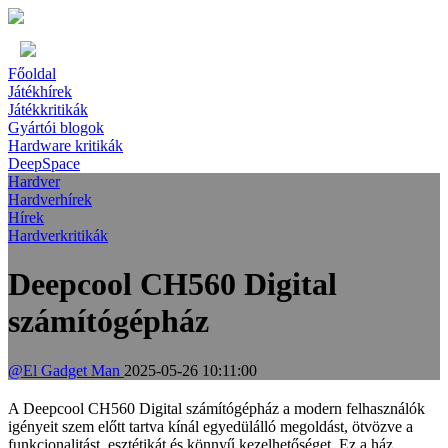
Főoldal
Játékhírek
Játékkritikák
Gyártói blogok
Hardware kritikák
DeepSpace
Hardver
Hardverhírek
Hírek
Hardverkritikák
Deepcool CH560 Digital
számítógépház
@El Gadget Man
2025-05-26 10:11:00
A Deepcool CH560 Digital számítógépház a modern felhasználók
igényeit szem előtt tartva kínál egyedülálló megoldást, ötvözve a
funkcionalitást, esztétikát és könnyű kezelhetőséget. Ez a ház