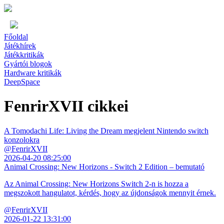
Főoldal
Játékhírek
Játékkritikák
Gyártói blogok
Hardware kritikák
DeepSpace
FenrirXVII cikkei
A Tomodachi Life: Living the Dream megjelent Nintendo switch
konzolokra
@FenrirXVII
2026-04-20 08:25:00
Animal Crossing: New Horizons - Switch 2 Edition – bemutató
Az Animal Crossing: New Horizons Switch 2-n is hozza a
megszokott hangulatot, kérdés, hogy az újdonságok mennyit érnek.
@FenrirXVII
2026-01-22 13:31:00