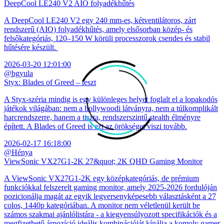
DeepCool LE240 V2 AIO folyadékhűtés
A DeepCool LE240 V2 egy 240 mm-es, kétventilátoros, zárt
rendszerű (AIO) folyadékhűtés, amely elsősorban közép- és
felsőkategóriás, 120–150 W körüli processzorok csendes és stabil
hűtésére készült.
2026-03-20 12:01:00
@bgyula
Styx: Blades of Greed – teszt
A Styx-széria mindig is egy különleges helyet foglalt el a lopakodós
játékok világában: nem a hollywoodi látványra, nem a túlkomplikált
harcrendszerre, hanem a tiszta, rendszerszintű stealth élményre
épített. A Blades of Greed is ezt az örökséget viszi tovább.
2026-02-17 16:18:00
@Hénya
ViewSonic VX27G1-2K 27&quot; 2K QHD Gaming Monitor
A ViewSonic VX27G1-2K egy középkategóriás, de prémium
funkciókkal felszerelt gaming monitor, amely 2025-2026 fordulóján
pozicionálja magát az egyik legversenyképesebb választásként a 27
colos, 1440p kategóriában. A monitor nem véletlenül került be
számos szakmai ajánlólistára - a kiegyensúlyozott specifikációk és a
megfizethető árpozíció ideális kombinációját kínálja a komoly gamer