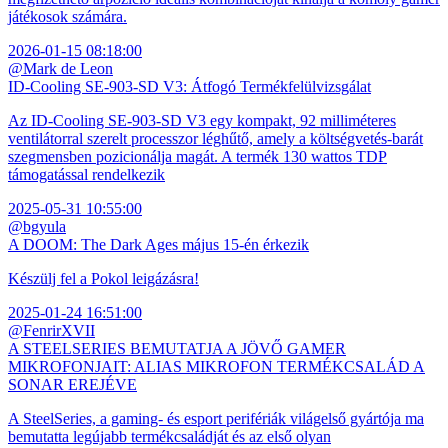
játékosok számára.
2026-01-15 08:18:00
@Mark de Leon
ID-Cooling SE-903-SD V3: Átfogó Termékfelülvizsgálat
Az ID-Cooling SE-903-SD V3 egy kompakt, 92 milliméteres
ventilátorral szerelt processzor léghűtő, amely a költségvetés-barát
szegmensben pozicionálja magát. A termék 130 wattos TDP
támogatással rendelkezik
2025-05-31 10:55:00
@bgyula
A DOOM: The Dark Ages május 15-én érkezik
Készülj fel a Pokol leigázásra!
2025-01-24 16:51:00
@FenrirXVII
A STEELSERIES BEMUTATJA A JÖVŐ GAMER
MIKROFONJAIT: ALIAS MIKROFON TERMÉKCSALÁD A
SONAR EREJÉVE
A SteelSeries, a gaming- és esport perifériák világelső gyártója ma
bemutatta legújabb termékcsaládját és az első olyan