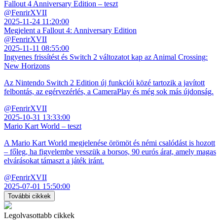
Fallout 4 Anniversary Edition – teszt
@FenrirXVII
2025-11-24 11:20:00
Megjelent a Fallout 4: Anniversary Edition
@FenrirXVII
2025-11-11 08:55:00
Ingyenes frissítést és Switch 2 változatot kap az Animal Crossing:
New Horizons
Az Nintendo Switch 2 Edition új funkciói közé tartozik a javított
felbontás, az egérvezérlés, a CameraPlay és még sok más újdonság.
@FenrirXVII
2025-10-31 13:33:00
Mario Kart World – teszt
A Mario Kart World megjelenése örömöt és némi csalódást is hozott
– főleg, ha figyelembe vesszük a borsos, 90 eurós árat, amely magas
elvárásokat támaszt a játék iránt.
@FenrirXVII
2025-07-01 15:50:00
További cikkek
Legolvasottabb cikkek