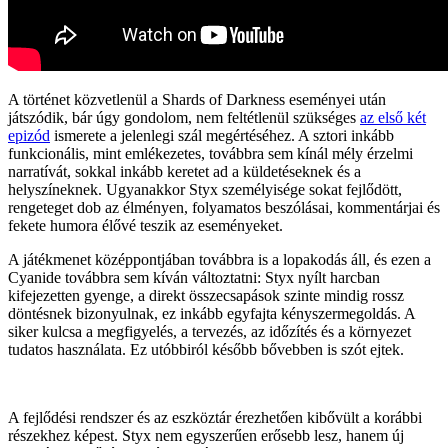
A történet közvetlenül a Shards of Darkness eseményei után
játszódik, bár úgy gondolom, nem feltétlenül szükséges
az első két
epizód
ismerete a jelenlegi szál megértéséhez. A sztori inkább
funkcionális, mint emlékezetes, továbbra sem kínál mély érzelmi
narratívát, sokkal inkább keretet ad a küldetéseknek és a
helyszíneknek. Ugyanakkor Styx személyisége sokat fejlődött,
rengeteget dob az élményen, folyamatos beszólásai, kommentárjai és
fekete humora élővé teszik az eseményeket.
A játékmenet középpontjában továbbra is a lopakodás áll, és ezen a
Cyanide továbbra sem kíván változtatni: Styx nyílt harcban
kifejezetten gyenge, a direkt összecsapások szinte mindig rossz
döntésnek bizonyulnak, ez inkább egyfajta kényszermegoldás. A
siker kulcsa a megfigyelés, a tervezés, az időzítés és a környezet
tudatos használata. Ez utóbbiról később bővebben is szót ejtek.
A fejlődési rendszer és az eszköztár érezhetően kibővült a korábbi
részekhez képest. Styx nem egyszerűen erősebb lesz, hanem új