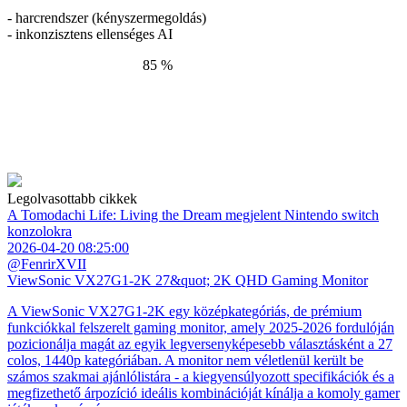
- harcrendszer (kényszermegoldás)
- inkonzisztens ellenséges AI
85 %
Legolvasottabb cikkek
A Tomodachi Life: Living the Dream megjelent Nintendo switch
konzolokra
2026-04-20 08:25:00
@FenrirXVII
ViewSonic VX27G1-2K 27&quot; 2K QHD Gaming Monitor
A ViewSonic VX27G1-2K egy középkategóriás, de prémium
funkciókkal felszerelt gaming monitor, amely 2025-2026 fordulóján
pozicionálja magát az egyik legversenyképesebb választásként a 27
colos, 1440p kategóriában. A monitor nem véletlenül került be
számos szakmai ajánlólistára - a kiegyensúlyozott specifikációk és a
megfizethető árpozíció ideális kombinációját kínálja a komoly gamer