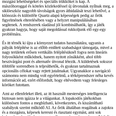
mozgási lehetőségeket és speciális trükköket is kap. A
mászóhoroggal és köteles közlekedéssel új útvonalak nyílnak meg, a
siklóeszköz nagyobb távolságok gyors áthidalását teszi lehetővé, a
klónozás és különféle Quartz-alapú képességek pedig az őrök
figyelmének elterelésében vagy a helyzet manipulálásában
segítenek. A rendszerek ráadásul jól kombinálhatók, így a játék
gyakran hagyja, hogy saját megoldással rukkoljunk elő egy-egy
problémára.
És itt térnék ki újra a környezet tudatos használatára, ugyanis a
pályák felépítése is az előbb említett szabadságot támogatja, mivel a
nagy területek erősen vertikális felépítésüknél fogva nem lineáris
folyosókként működnek, hanem nyitott zónákként, ahol több
beszivárgási pont és alternatív útvonal létezik. A küldetések sokszor
többféle sorrendben is teljesíthetők, és gyakran tartalmaznak
opcionális célokat vagy rejtett jutalmakat. Ugyanakkor a navigáció
számomra nem mindig volt egyértelmű, a térképrendszer néha kevés
információt ad, ezért előfordult, hogy eltévedtem vagy felesleges
köröket futottam.
Ami az ellenfeleket illeti, az itt használt mesterséges intelligencia
biztosan nem igázza le a világunkat. A lopakodós játékokban
különösen fontos a megbízható, következetes, és kiszámítható
szabályok szerint működő AI. Az őrök általában reagálnak a zajokra
és a mozgásra, képesek keresni és riasztani egymást, ami sok