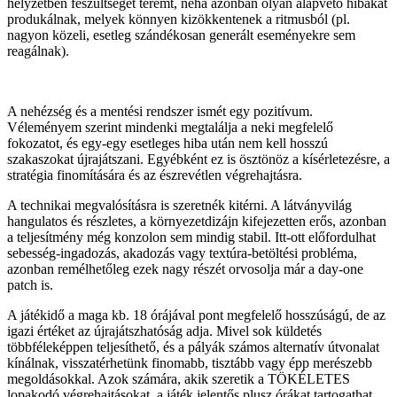
helyzetben feszültséget teremt, néha azonban olyan alapvető hibákat
produkálnak, melyek könnyen kizökkentenek a ritmusból (pl.
nagyon közeli, esetleg szándékosan generált eseményekre sem
reagálnak).
A nehézség és a mentési rendszer ismét egy pozitívum.
Véleményem szerint mindenki megtalálja a neki megfelelő
fokozatot, és egy-egy esetleges hiba után nem kell hosszú
szakaszokat újrajátszani. Egyébként ez is ösztönöz a kísérletezésre, a
stratégia finomítására és az észrevétlen végrehajtásra.
A technikai megvalósításra is szeretnék kitérni. A látványvilág
hangulatos és részletes, a környezetdizájn kifejezetten erős, azonban
a teljesítmény még konzolon sem mindig stabil. Itt-ott előfordulhat
sebesség-ingadozás, akadozás vagy textúra-betöltési probléma,
azonban remélhetőleg ezek nagy részét orvosolja már a day-one
patch is.
A játékidő a maga kb. 18 órájával pont megfelelő hosszúságú, de az
igazi értéket az újrajátszhatóság adja. Mivel sok küldetés
többféleképpen teljesíthető, és a pályák számos alternatív útvonalat
kínálnak, visszatérhetünk finomabb, tisztább vagy épp merészebb
megoldásokkal. Azok számára, akik szeretik a TÖKÉLETES
lopakodó végrehajtásokat, a játék jelentős plusz órákat tartogathat.