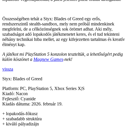
Összességében tehát a Styx: Blades of Greed egy erős,
rendszerszintű stealth-sandbox, mely nem próbál mindenkinek
megfelelni, de a célközönségnek sok örömet adhat. Aki mély,
szabadságot adó lopakodós játékmenetet keres, és el tud tekinteni
néhány technikai hiba mellet, az egy kifejezetten tartalmas és kreatív
élményt kap.
A játékot mi PlayStation 5 konzolon teszteltük, a lehetőségért pedig
külön köszönet a
Magnew Games
-nek!
vissza
Styx: Blades of Greed
Platform:
PC, PlayStation 5, Xbox Series X|S
Kiadó:
Nacon
Fejlesztő:
Cyanide
Kiadás dátuma:
2026. február 19.
+ lopakodás-fókusz
+ szabadabb struktúra
+ kiváló pályadizájn