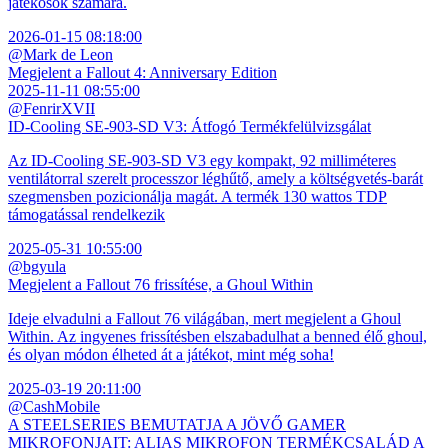
játékosok számára.
2026-01-15 08:18:00
@Mark de Leon
Megjelent a Fallout 4: Anniversary Edition
2025-11-11 08:55:00
@FenrirXVII
ID-Cooling SE-903-SD V3: Átfogó Termékfelülvizsgálat
Az ID-Cooling SE-903-SD V3 egy kompakt, 92 milliméteres
ventilátorral szerelt processzor léghűtő, amely a költségvetés-barát
szegmensben pozicionálja magát. A termék 130 wattos TDP
támogatással rendelkezik
2025-05-31 10:55:00
@bgyula
Megjelent a Fallout 76 frissítése, a Ghoul Within
Ideje elvadulni a Fallout 76 világában, mert megjelent a Ghoul
Within. Az ingyenes frissítésben elszabadulhat a benned élő ghoul,
és olyan módon élheted át a játékot, mint még soha!
2025-03-19 20:11:00
@CashMobile
A STEELSERIES BEMUTATJA A JÖVŐ GAMER
MIKROFONJAIT: ALIAS MIKROFON TERMÉKCSALÁD A