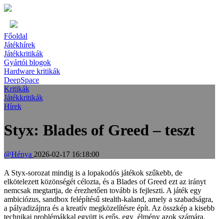
Főoldal
Játékhírek
Játékkritikák
Gyártói blogok
Hardware kritikák
DeepSpace
Kritikák
Játékkritikák
Hírek
Styx: Blades of Greed – teszt
@Hénya
2026-02-17 16:18:00
A Styx-sorozat mindig is a lopakodós játékok szűkebb, de
elkötelezett közönségét célozta, és a Blades of Greed ezt az irányt
nemcsak megtartja, de érezhetően tovább is fejleszti. A játék egy
ambiciózus, sandbox felépítésű stealth-kaland, amely a szabadságra,
a pályadizájnra és a kreatív megközelítésre épít. Az összkép a kisebb
technikai problémákkal együtt is erős, egy élmény azok számára,