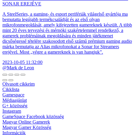
SONAR EREJÉVE
A SteelSeries, a gaming- és esport perifériák világelső gyártója ma
bemutatta legújabb termékcsaládját és az első olyan
mikrofonmegoldását, amely kifejezetten gamereknek készült. A több
mint 20 éves tervezési és mérnöki szakértelemmel rendelkező, a
gamerek problémáinak megoldására és minden játékmenet
dicsőségessé tételére szakosodott első számú prémium gaming audio
márka bemutatja az Alias mikrofonokat a Sonar for Streamers
erejével. Most „végre a gamereknek is van hangjuk”.
2023-10-05 11:32:00
@Mark de Leon
Olvasott cikkeim
Cikklista
Gamespace
Médiaajánlat
G+ közösség
Instagram
GameSpace Facebook közösség
Magyar Online Gamerek
Magyar Gamer Közösség
Információk