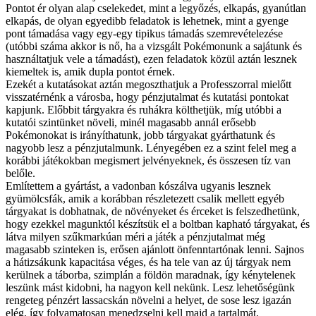
Pontot ér olyan alap cselekedet, mint a legyőzés, elkapás, gyanútlan
elkapás, de olyan egyedibb feladatok is lehetnek, mint a gyenge
pont támadása vagy egy-egy tipikus támadás szemrevételezése
(utóbbi száma akkor is nő, ha a vizsgált Pokémonunk a sajátunk és
használtatjuk vele a támadást), ezen feladatok közül aztán lesznek
kiemeltek is, amik dupla pontot érnek.
Ezekét a kutatásokat aztán megoszthatjuk a Professzorral mielőtt
visszatérnénk a városba, hogy pénzjutalmat és kutatási pontokat
kapjunk. Előbbit tárgyakra és ruhákra költhetjük, míg utóbbi a
kutatói szintünket növeli, minél magasabb annál erősebb
Pokémonokat is irányíthatunk, jobb tárgyakat gyárthatunk és
nagyobb lesz a pénzjutalmunk. Lényegében ez a szint felel meg a
korábbi játékokban megismert jelvényeknek, és összesen tíz van
belőle.
Említettem a gyártást, a vadonban kószálva ugyanis lesznek
gyümölcsfák, amik a korábban részletezett csalik mellett egyéb
tárgyakat is dobhatnak, de növényeket és érceket is felszedhetünk,
hogy ezekkel magunktól készítsük el a boltban kapható tárgyakat, és
látva milyen szűkmarkúan méri a játék a pénzjutalmat még
magasabb szinteken is, erősen ajánlott önfenntartónak lenni. Sajnos
a hátizsákunk kapacitása véges, és ha tele van az új tárgyak nem
kerülnek a táborba, szimplán a földön maradnak, így kénytelenek
leszünk mást kidobni, ha nagyon kell nekünk. Lesz lehetőségünk
rengeteg pénzért lassacskán növelni a helyet, de sose lesz igazán
elég, így folyamatosan menedzselni kell majd a tartalmát.