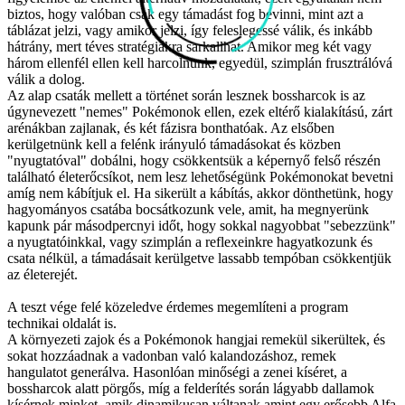
biztos, hogy valóban csak egy támadást fog bevinni, mint azt a
táblázat jelzi, vagy amikor jelzi, így feleslegessé válik, és inkább
hátrány, mert téves stratégiákra sarkallhat. Amikor meg két vagy
három ellenfél ellen kell harcolnunk, egyedül, szimplán frusztrálóvá
válik a dolog.
Az alap csaták mellett a történet során lesznek bossharcok is az
úgynevezett "nemes" Pokémonok ellen, ezek eltérő kialakítású, zárt
arénákban zajlanak, és két fázisra bonthatóak. Az elsőben
kerülgetnünk kell a felénk irányuló támadásokat és közben
"nyugtatóval" dobálni, hogy csökkentsük a képernyő felső részén
található életerőcsíkot, nem lesz lehetőségünk Pokémonokat bevetni
amíg nem kábítjuk el. Ha sikerült a kábítás, akkor dönthetünk, hogy
hagyományos csatába bocsátkozunk vele, amit, ha megnyerünk
kapunk pár másodpercnyi időt, hogy sokkal nagyobbat "sebezzünk"
a nyugtatóinkkal, vagy szimplán a reflexeinkre hagyatkozunk és
csata nélkül, a támadásait kerülgetve lassabb tempóban csökkentjük
az életerejét.
A teszt vége felé közeledve érdemes megemlíteni a program
technikai oldalát is.
A környezeti zajok és a Pokémonok hangjai remekül sikerültek, és
sokat hozzáadnak a vadonban való kalandozáshoz, remek
hangulatot generálva. Hasonlóan minőségi a zenei kíséret, a
bossharcok alatt pörgős, míg a felderítés során lágyabb dallamok
kísérnek minket, amik dinamikusan váltanak amint egy erősebb Alfa