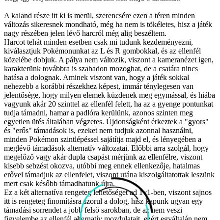
A kaland része itt ki is merül, szerencsére ezen a téren minden
változás sikeresnek mondható, még ha nem is tökéletes, hisz a játék
nagy részében jelen lévő harcról még alig beszéltem.
Harcot tehát minden esetben csak mi tudunk kezdeményezni,
kiválasztjuk Pokémonunkat az L és R gombokkal, és az ellenfél
közelébe dobjuk. A pálya nem változik, viszont a kameranézet igen,
karakterünk továbbra is szabadon mozoghat, de a csatára nincs
hatása a dolognak. Aminek viszont van, hogy a játék sokkal
nehezebb a korábbi részekhez képest, immár ténylegesen van
jelentősége, hogy milyen elemek küzdenek meg egymással, és hiába
vagyunk akár 20 szinttel az ellenfél felett, ha az a gyenge pontunkat
tudja támadni, hamar a padlóra kerülünk, azonos szinten meg
egyetlen ütés általában végzetes. Újdonságként érkeztek a "gyors"
és "erős" támadások is, ezeket nem tudjuk azonnal használni,
minden Pokémon szintlépéssel sajátítja majd el, és lényegében a
meglévő támadások alternatív változatai. Előbbi arra szolgál, hogy
megelőző vagy akár dupla csapást mérjünk az ellenfélre, viszont
kisebb sebzést okozva, utóbbi meg ennek ellenkezője, hatalmas
erővel támadjuk az ellenfelet, viszont utána kiszolgáltatottak leszünk
mert csak később támadhatunk újra.
Ez a két alternatíva rengeteg lehetőséget ad 1v1-ben, viszont sajnos
itt is rengeteg finomításra szorul a dolog, hisz kapunk ugyan egy
támadási sorrendet a jobb felső sarokban, de az nem veszi
figyelembe az ellenfél alternatív mozdulatait, ezért egyáltalán nem