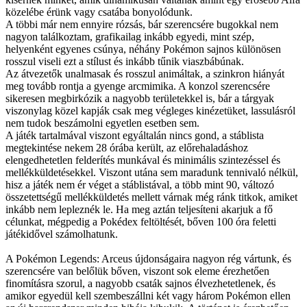
közelébe érünk vagy csatába bonyolódunk.
A többi már nem ennyire rózsás, bár szerencsére bugokkal nem
nagyon találkoztam, grafikailag inkább egyedi, mint szép,
helyenként egyenes csúnya, néhány Pokémon sajnos különösen
rosszul viseli ezt a stílust és inkább tűnik viaszbábúnak.
Az átvezetők unalmasak és rosszul animáltak, a szinkron hiányát
meg tovább rontja a gyenge arcmimika. A konzol szerencsére
sikeresen megbirkózik a nagyobb területekkel is, bár a tárgyak
viszonylag közel kapják csak meg végleges kinézetüket, lassulásról
nem tudok beszámolni egyetlen esetben sem.
A játék tartalmával viszont egyáltalán nincs gond, a stáblista
megtekintése nekem 28 órába került, az előrehaladáshoz
elengedhetetlen felderítés munkával és minimális szintezéssel és
mellékküldetésekkel. Viszont utána sem maradunk tennivaló nélkül,
hisz a játék nem ér véget a stáblistával, a több mint 90, változó
összetettségű mellékküldetés mellett várnak még ránk titkok, amiket
inkább nem lepleznék le. Ha meg aztán teljesíteni akarjuk a fő
célunkat, mégpedig a Pokédex feltöltését, bőven 100 óra feletti
játékidővel számolhatunk.
A Pokémon Legends: Arceus újdonságaira nagyon rég vártunk, és
szerencsére van belőlük bőven, viszont sok eleme érezhetően
finomításra szorul, a nagyobb csaták sajnos élvezhetetlenek, és
amikor egyedül kell szembeszállni két vagy három Pokémon ellen