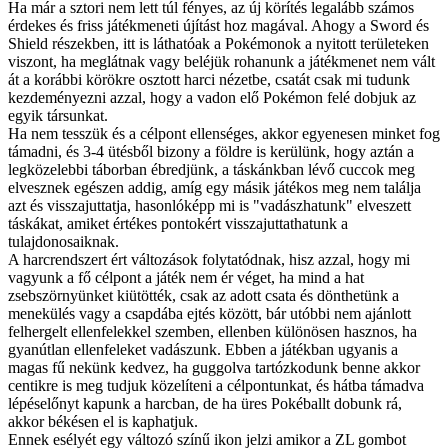
Ha már a sztori nem lett túl fényes, az új körítés legalább számos
érdekes és friss játékmeneti újítást hoz magával. Ahogy a Sword és
Shield részekben, itt is láthatóak a Pokémonok a nyitott területeken
viszont, ha meglátnak vagy beléjük rohanunk a játékmenet nem vált
át a korábbi körökre osztott harci nézetbe, csatát csak mi tudunk
kezdeményezni azzal, hogy a vadon elő Pokémon felé dobjuk az
egyik társunkat.
Ha nem tesszük és a célpont ellenséges, akkor egyenesen minket fog
támadni, és 3-4 ütésből bizony a földre is kerülünk, hogy aztán a
legközelebbi táborban ébredjünk, a táskánkban lévő cuccok meg
elvesznek egészen addig, amíg egy másik játékos meg nem találja
azt és visszajuttatja, hasonlóképp mi is "vadászhatunk" elveszett
táskákat, amiket értékes pontokért visszajuttathatunk a
tulajdonosaiknak.
A harcrendszert ért változások folytatódnak, hisz azzal, hogy mi
vagyunk a fő célpont a játék nem ér véget, ha mind a hat
zsebszörnyünket kiütötték, csak az adott csata és dönthetünk a
menekülés vagy a csapdába ejtés között, bár utóbbi nem ajánlott
felhergelt ellenfelekkel szemben, ellenben különösen hasznos, ha
gyanútlan ellenfeleket vadászunk. Ebben a játékban ugyanis a
magas fű nekünk kedvez, ha guggolva tartózkodunk benne akkor
centikre is meg tudjuk közelíteni a célpontunkat, és hátba támadva
lépéselőnyt kapunk a harcban, de ha üres Pokéballt dobunk rá,
akkor békésen el is kaphatjuk.
Ennek esélyét egy változó színű ikon jelzi amikor a ZL gombot