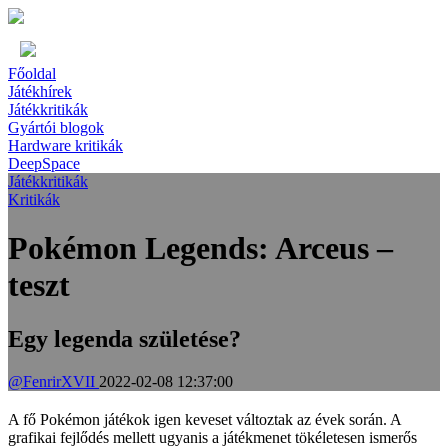
Főoldal
Játékhírek
Játékkritikák
Gyártói blogok
Hardware kritikák
DeepSpace
Játékkritikák
Kritikák
Pokémon Legends: Arceus –
teszt
Egy legenda születése?
@FenrirXVII
2022-02-08 12:37:00
A fő Pokémon játékok igen keveset változtak az évek során. A
grafikai fejlődés mellett ugyanis a játékmenet tökéletesen ismerős