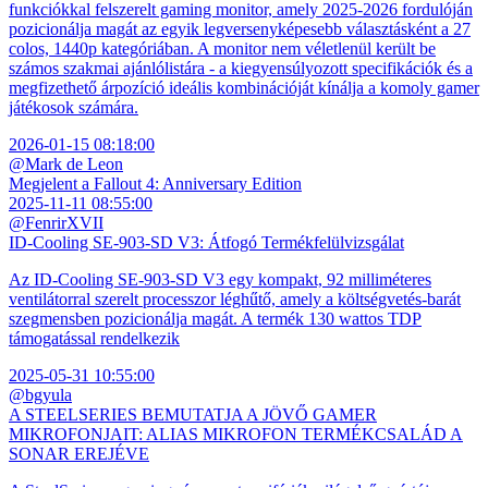
funkciókkal felszerelt gaming monitor, amely 2025-2026 fordulóján
pozicionálja magát az egyik legversenyképesebb választásként a 27
colos, 1440p kategóriában. A monitor nem véletlenül került be
számos szakmai ajánlólistára - a kiegyensúlyozott specifikációk és a
megfizethető árpozíció ideális kombinációját kínálja a komoly gamer
játékosok számára.
2026-01-15 08:18:00
@Mark de Leon
Megjelent a Fallout 4: Anniversary Edition
2025-11-11 08:55:00
@FenrirXVII
ID-Cooling SE-903-SD V3: Átfogó Termékfelülvizsgálat
Az ID-Cooling SE-903-SD V3 egy kompakt, 92 milliméteres
ventilátorral szerelt processzor léghűtő, amely a költségvetés-barát
szegmensben pozicionálja magát. A termék 130 wattos TDP
támogatással rendelkezik
2025-05-31 10:55:00
@bgyula
A STEELSERIES BEMUTATJA A JÖVŐ GAMER
MIKROFONJAIT: ALIAS MIKROFON TERMÉKCSALÁD A
SONAR EREJÉVE