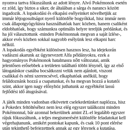
nyomva tartva fókuszálunk az adott lényre. Alvó Pokémonok esetén
ez zöld, így biztos a siker, de általában a sárga és narancs között
ingadozik. A lopakodási és elkapási esélyeinket növelhetjük az
immár létjogosultságot nyerő különféle bogyókkal, hisz immár nem
csak állapotgyógyításra használhatóak harc közben, hanem csaliként
eldobhatóak, hogy számunkra optimális helyre tereljük prédánkat, és
ha jól választottunk -minden Pokémonnak megvan a saját ízlése-,
akkor evés közben sokkal nagyobb esélyünk lesz elkapni harc
nélkül.
A lopakodás egyébként különösen hasznos lesz, ha idejekorán
vadászni akarunk az úgynevezett Alfa példányokra, ezek a
hagyományos Pokémonok hatalmasra nőtt változatai, amik
jelentősen erősebbek a területen található többi lénynél, így az első
látogatáskor csatába bocsátkozni velük nem ajánlott, viszont
csalikkal és némi szerencsével, elkaphatóak anélkül, hogy
feláldoznánk hozzá a csapatunkat, és ha megvan hozzá a kutatói
szint, akkor igen nagy előnyhöz juthatunk az egyébként lassú
fejlődési idő átugrásával.
A játék minden vadonban elkövetett cselekedetünket naplózza, hisz
a Pokedex feltöltéséhez nem lesz elég egyszer találkozni minden
Pokémonnal, bár azonnal bekerülnek amint ZL-el legalább egyszer
rájuk fókuszáltunk, a teljes megismerésért különféle feladatokat kell
végrehajtanunk, amikért pontokat kapunk, és csak 10 pont elérése
után tekinthető befejezettnek annak az egy lénynek a kutatása.