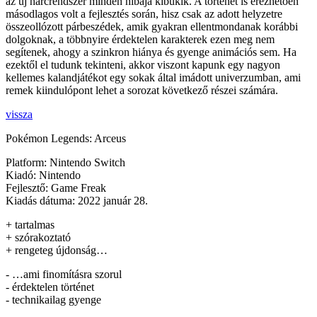
az új harcrendszer minden hibája kibukik. A történet is érezhetően
másodlagos volt a fejlesztés során, hisz csak az adott helyzetre
összeollózott párbeszédek, amik gyakran ellentmondanak korábbi
dolgoknak, a többnyire érdektelen karakterek ezen meg nem
segítenek, ahogy a szinkron hiánya és gyenge animációs sem. Ha
ezektől el tudunk tekinteni, akkor viszont kapunk egy nagyon
kellemes kalandjátékot egy sokak által imádott univerzumban, ami
remek kiindulópont lehet a sorozat következő részei számára.
vissza
Pokémon Legends: Arceus
Platform:
Nintendo Switch
Kiadó:
Nintendo
Fejlesztő:
Game Freak
Kiadás dátuma:
2022 január 28.
+ tartalmas
+ szórakoztató
+ rengeteg újdonság…
- …ami finomításra szorul
- érdektelen történet
- technikailag gyenge