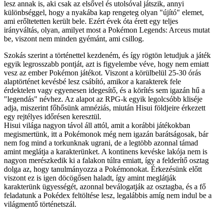
lesz annak is, aki csak az elsővel és utolsóval játszik, annyi
különbséggel, hogy a nyakába kap rengeteg olyan "újító" elemet,
ami erőltetetten került bele. Ezért évek óta érett egy teljes
irányváltás, olyan, amilyet most a Pokémon Legends: Arceus mutat
be, viszont nem minden gyémánt, ami csillog.
Szokás szerint a történettel kezdeném, és így rögtön letudjuk a játék
egyik legrosszabb pontját, azt is figyelembe véve, hogy nem emiatt
vesz az ember Pokémon játékot. Viszont a körülbelül 25-30 órás
alaptörténet kevésbé lesz csábító, amikor a karakterek fele
érdektelen vagy egyenesen idegesítő, és a körítés sem igazán hű a
"legendás" névhez. Az alapot az RPG-k egyik legolcsóbb kliséje
adja, miszerint főhősünk amnéziás, miután Hisui földjeire érkezett
egy rejtélyes időrésen keresztül.
Hisui világa nagyon távol áll attól, amit a korábbi játékokban
megismertünk, itt a Pokémonok még nem igazán barátságosak, bár
nem fog mind a torkunknak ugrani, de a legtöbb azonnal támad
amint meglátja a karakterünket. A kontinens kevéske lakója nem is
nagyon merészkedik ki a falakon túlra emiatt, így a felderítő osztag
dolga az, hogy tanulmányozza a Pokémonokat. Érkezésünk előtt
viszont ez is igen döcögősen haladt, így amint meglátják
karakterünk ügyességét, azonnal beválogatják az osztagba, és a fő
feladatunk a Pokédex feltöltése lesz, legalábbis amíg nem indul be a
világmentő történetszál.