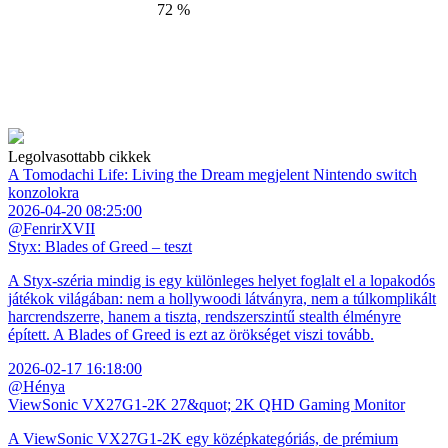
72 %
Legolvasottabb cikkek
A Tomodachi Life: Living the Dream megjelent Nintendo switch
konzolokra
2026-04-20 08:25:00
@FenrirXVII
Styx: Blades of Greed – teszt
A Styx-széria mindig is egy különleges helyet foglalt el a lopakodós
játékok világában: nem a hollywoodi látványra, nem a túlkomplikált
harcrendszerre, hanem a tiszta, rendszerszintű stealth élményre
épített. A Blades of Greed is ezt az örökséget viszi tovább.
2026-02-17 16:18:00
@Hénya
ViewSonic VX27G1-2K 27&quot; 2K QHD Gaming Monitor
A ViewSonic VX27G1-2K egy középkategóriás, de prémium