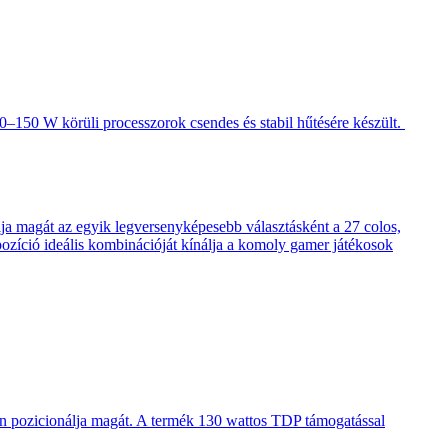
–150 W körüli processzorok csendes és stabil hűtésére készült.
 magát az egyik legversenyképesebb választásként a 27 colos,
pozíció ideális kombinációját kínálja a komoly gamer játékosok
en pozicionálja magát. A termék 130 wattos TDP támogatással