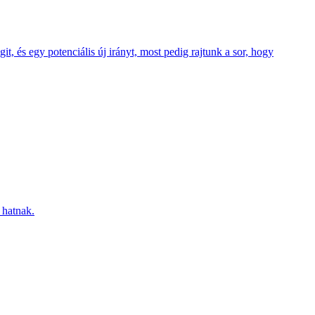
t, és egy potenciális új irányt, most pedig rajtunk a sor, hogy
 hatnak.