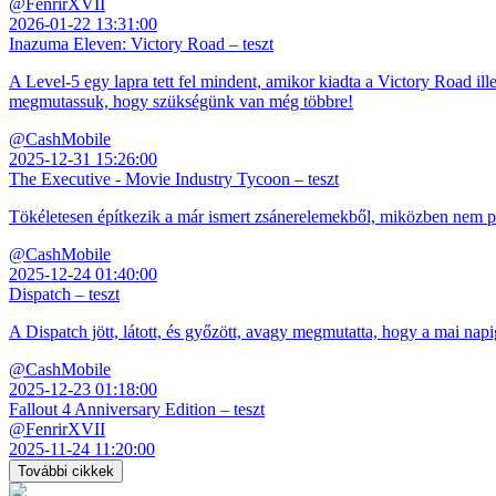
@FenrirXVII
2026-01-22 13:31:00
Inazuma Eleven: Victory Road – teszt
A Level-5 egy lapra tett fel mindent, amikor kiadta a Victory Road ill
megmutassuk, hogy szükségünk van még többre!
@CashMobile
2025-12-31 15:26:00
The Executive - Movie Industry Tycoon – teszt
Tökéletesen építkezik a már ismert zsánerelemekből, miközben nem pró
@CashMobile
2025-12-24 01:40:00
Dispatch – teszt
A Dispatch jött, látott, és győzött, avagy megmutatta, hogy a mai napi
@CashMobile
2025-12-23 01:18:00
Fallout 4 Anniversary Edition – teszt
@FenrirXVII
2025-11-24 11:20:00
További cikkek