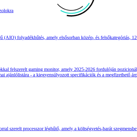
zolokra
(AIO) folyadékhűtés, amely elsősorban közép- és felsőkategóriás, 120
 felszerelt gaming monitor, amely 2025-2026 fordulóján pozicionálja
 ajánlólistára - a kiegyensúlyozott specifikációk és a megfizethető ár
ral szerelt processzor léghűtő, amely a költségvetés-barát szegmensb