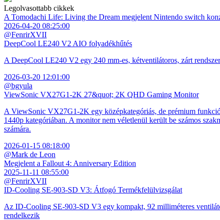
Legolvasottabb cikkek
A Tomodachi Life: Living the Dream megjelent Nintendo switch kon
2026-04-20 08:25:00
@FenrirXVII
DeepCool LE240 V2 AIO folyadékhűtés
A DeepCool LE240 V2 egy 240 mm-es, kétventilátoros, zárt rendszerű 
2026-03-20 12:01:00
@bgyula
ViewSonic VX27G1-2K 27&quot; 2K QHD Gaming Monitor
A ViewSonic VX27G1-2K egy középkategóriás, de prémium funkciókkal
1440p kategóriában. A monitor nem véletlenül került be számos szakmai
számára.
2026-01-15 08:18:00
@Mark de Leon
Megjelent a Fallout 4: Anniversary Edition
2025-11-11 08:55:00
@FenrirXVII
ID-Cooling SE-903-SD V3: Átfogó Termékfelülvizsgálat
Az ID-Cooling SE-903-SD V3 egy kompakt, 92 milliméteres ventilátor
rendelkezik