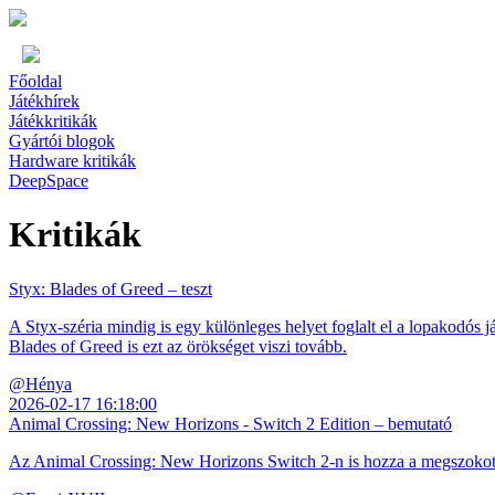
Főoldal
Játékhírek
Játékkritikák
Gyártói blogok
Hardware kritikák
DeepSpace
Kritikák
Styx: Blades of Greed – teszt
A Styx-széria mindig is egy különleges helyet foglalt el a lopakodós j
Blades of Greed is ezt az örökséget viszi tovább.
@Hénya
2026-02-17 16:18:00
Animal Crossing: New Horizons - Switch 2 Edition – bemutató
Az Animal Crossing: New Horizons Switch 2-n is hozza a megszokott