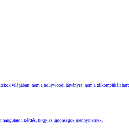
átékok világában: nem a hollywoodi látványra, nem a túlkomplikált harcr
 hangulatot, kérdés, hogy az újdonságok mennyit érnek.