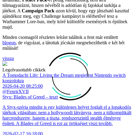
túlmagyarázni, hiszen névéből is adódóan új fajokkal tarkítja a
játékot. A
Campaign Pack
azon kívül, hogy egy játszható kaszttal
ajándékoz meg, egy Challenge kampányt is elérhetővé tesz a
Warhammer Lore-ban, mely köré különféle események is épülnek
majd.
Minden csomagról részletes leírást találtok a fent már említett
blogon
, de vigyázat, a látottak jócskán megnehezíthetik e két hét
múlását!
vissza
Legolvasottabb cikkek
A Tomodachi Life: Living the Dream megjelent Nintendo switch
konzolokra
2026-04-20 08:25:00
@FenrirXVII
Styx: Blades of Greed – teszt
A Styx-széria mindig is egy különleges helyet foglalt el a lopakodós
játékok világában: nem a hollywoodi látványra, nem a túlkomplikált
harcrendszerre, hanem a tiszta, rendszerszintű stealth élményre
épített. A Blades of Greed is ezt az örökséget viszi tovább.
2026-02-17 16:18:00