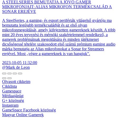
A STEELSERIES BEMUTATJA A JÖVŐ GAMER
MIKROFONJAIT: ALIAS MIKROFON TERMÉKCSALÁD A
SONAR EREJÉVE
A SteelSeries, a gaming- és esport perifériák világelső gyártója ma
bemutatta legújabb termékcsaládját és az első olyan
mikrofonmegoldását, amely kifejezetten gamereknek készült. A több
mint 20 éves tervezési és mérnöki szakértelemmel rendelkező, a
gamerek problémáinak megoldására és minden játékmenet
dicsőségessé tételére szakosodott első számú prémium gaming audio
márka bemutatja az Alias mikrofonokat a Sonar for Streamers
erejével. Most „végre a gamereknek is van hangjuk”.
2023-10-05 11:32:00
@Mark de Leon
Olvasott cikkeim
Cikklista
Gamespace
Médiaajánlat
G+ közösség
Instagram
GameSpace Facebook közösség
Magyar Online Gamerek