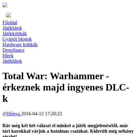
Főoldal
Játékhírek
Játékkritikák
Gyártói blogok
Hardware kritikák
DeepSpace
Hírek
Játékhírek
Total War: Warhammer -
érkeznek majd ingyenes DLC-
k
@
Hénya
2016-04-12 17:20:22
Bár még két hét választ el minket a játék megjelenésétől, már
tárt karokkal várjuk a hatalmas csatákat. Kiderült még néhány
részlet!