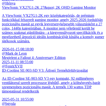
@Hénya
ViewSonic VX27G1-2K 27&quot; 2K QHD Gaming Monitor
A ViewSonic VX27G1-2K egy középkategóriás, de prémium
funkciókkal felszerelt gaming monitor, amely 2025-2026 fordulóján
pozicionálja magát az egyik legversenyképesebb választásként a 27
colos, 1440p kategóriában. A monitor nem véletlenül került be
számos szakmai ajánlólistára - a kiegyensúlyozott specifikációk és a
megfizethető árpozíció ideális kombinációját kínálja a komoly gamer
játékosok számára.
2026-01-15 08:18:00
@Mark de Leon
Megjelent a Fallout 4: Anniversary Edition
2025-11-11 08:55:00
@FenrirXVII
ID-Cooling SE-903-SD V3: Átfogó Termékfelülvizsgálat
Az ID-Cooling SE-903-SD V3 egy kompakt, 92 milliméteres
ventilátorral szerelt processzor léghűtő, amely a költségvetés-barát
szegmensben pozicionálja magát. A termék 130 wattos TDP
támogatással rendelkezik
2025-05-31 10:55:00
@bgyula