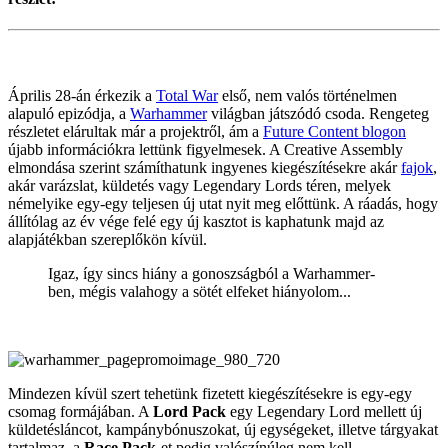
Április 28-án érkezik a
Total War
első, nem valós történelmen
alapuló epizódja, a
Warhammer
világban játszódó csoda. Rengeteg
részletet elárultak már a projektről, ám a
Future Content blogon
újabb információkra lettünk figyelmesek. A Creative Assembly
elmondása szerint számíthatunk ingyenes kiegészítésekre akár
fajok
,
akár varázslat, küldetés vagy Legendary Lords téren, melyek
némelyike egy-egy teljesen új utat nyit meg előttünk. A ráadás, hogy
állítólag az év vége felé egy új kasztot is kaphatunk majd az
alapjátékban szereplőkön kívül.
Igaz, így sincs hiány a gonoszságból a Warhammer-
ben, mégis valahogy a sötét elfeket hiányolom...
Mindezen kívül szert tehetünk fizetett kiegészítésekre is egy-egy
csomag formájában. A
Lord Pack
egy Legendary Lord mellett új
küldetésláncot, kampánybónuszokat, új egységeket, illetve tárgyakat
tartalmaz, a
Race Pack
-et pedig valószínúleg nem kell