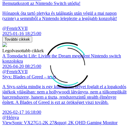
Bemutatkozott az Nintendo Switch utódja!
Hónapok óta tartó pletyka és találgatás után végül a mai napon
(szinte) a semmiből a Nintendo leleplezte a legújabb konzolját!
@FenrirXVII
2025-01-16 18:25:00
További cikkek
Legolvasottabb cikkek
A Tomodachi Life: Living the Dream megjelent Nintendo switch
konzolokra
2026-04-20 08:25:00
@FenrirXVII
Styx: Blades of Greed – teszt
A Styx-széria mindig is egy különleges helyet foglalt el a lopakodós
játékok világában: nem a hollywoodi látványra, nem a túlkomplikált
harcrendszerre, hanem a tiszta, rendszerszintű stealth élményre
épített. A Blades of Greed is ezt az örökséget viszi tovább.
2026-02-17 16:18:00
@Hénya
ViewSonic VX27G1-2K 27&quot; 2K QHD Gaming Monitor