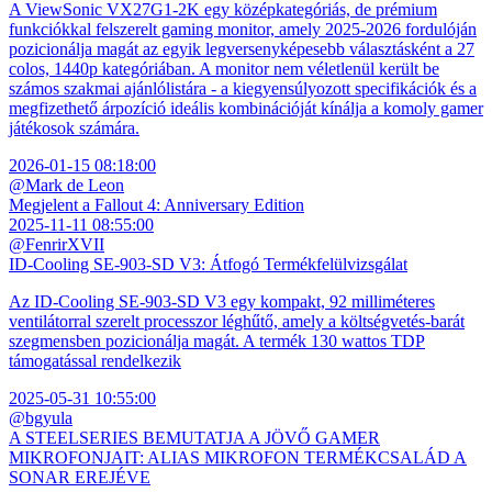
A ViewSonic VX27G1-2K egy középkategóriás, de prémium
funkciókkal felszerelt gaming monitor, amely 2025-2026 fordulóján
pozicionálja magát az egyik legversenyképesebb választásként a 27
colos, 1440p kategóriában. A monitor nem véletlenül került be
számos szakmai ajánlólistára - a kiegyensúlyozott specifikációk és a
megfizethető árpozíció ideális kombinációját kínálja a komoly gamer
játékosok számára.
2026-01-15 08:18:00
@Mark de Leon
Megjelent a Fallout 4: Anniversary Edition
2025-11-11 08:55:00
@FenrirXVII
ID-Cooling SE-903-SD V3: Átfogó Termékfelülvizsgálat
Az ID-Cooling SE-903-SD V3 egy kompakt, 92 milliméteres
ventilátorral szerelt processzor léghűtő, amely a költségvetés-barát
szegmensben pozicionálja magát. A termék 130 wattos TDP
támogatással rendelkezik
2025-05-31 10:55:00
@bgyula
A STEELSERIES BEMUTATJA A JÖVŐ GAMER
MIKROFONJAIT: ALIAS MIKROFON TERMÉKCSALÁD A
SONAR EREJÉVE