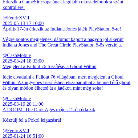
Érkezik a GameSir csapatának legújabb okostelefonokra szánt
kontrollere.
@FenrirXVII
2025-05-13 17:10:00
Április 17-én érkezik az Indiana Jones játék PlayStation 5-re!
Végre pontos megjelenési dátumot kapott a nagyon jól sikerült
Indiana Jones and The Great Circle PlayStation 5-ös verziója.
@CashMobile
2025-03-24 18:33:00
Megjelent a Fallout 76 frissítése, a Ghoul Within
Ideje elvadulni a Fallout 76 világában, mert megjelent a Ghoul
Within. Az ingyenes frissítésben elszabadulhat a benned élő ghoul,
és olyan módon élheted át a játékot, mint még soha!
@CashMobile
2025-03-19 20:11:00
A DOOM: The Dark Ages május 15-én érkezik
Készülj fel a Pokol leigázásra!
@FenrirXVII
2025-01-24 16:51:00