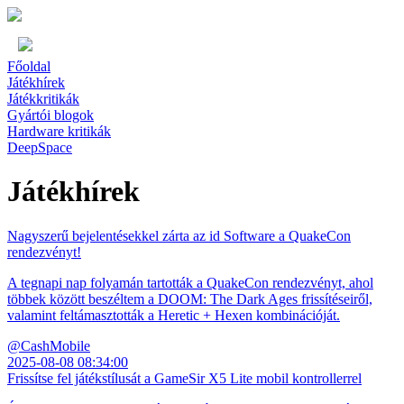
Főoldal
Játékhírek
Játékkritikák
Gyártói blogok
Hardware kritikák
DeepSpace
Játékhírek
Nagyszerű bejelentésekkel zárta az id Software a QuakeCon
rendezvényt!
A tegnapi nap folyamán tartották a QuakeCon rendezvényt, ahol
többek között beszéltem a DOOM: The Dark Ages frissítéseiről,
valamint feltámasztották a Heretic + Hexen kombinációját.
@CashMobile
2025-08-08 08:34:00
Frissítse fel játékstílusát a GameSir X5 Lite mobil kontrollerrel