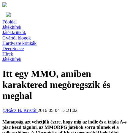
Főoldal
Játékhírek
Játékkritikák
Gyártói blogok
Hardware kritikák
DeepSpace
Hírek
Játékhírek
Itt egy MMO, amiben
karaktered megöregszik és
meghal
@
Rácz-B. Kristóf
2016-05-04 13:21:02
Manapság azt vehetjük észre, hogy míg az indie és a tripla A-s
piac kezd tágulni, az MMORPG játékok sorra tűnnek el a
süllyesztőben. A Chronicles of Elyria megpróbál helytállni