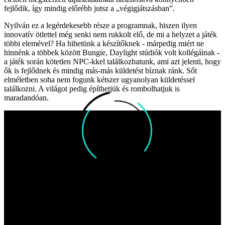
fejlődik, így mindig előrébb jutsz a „végigjátszásban”.
Nyilván ez a legérdekesebb része a programnak, hiszen ilyen
innovatív ötlettel még senki nem rukkolt elő, de mi a helyzet a játék
többi elemével? Ha hihetünk a készítőknek - márpedig miért ne
hinnénk a többek között Bungie, Daylight stúdiók volt kollégáinak -
a játék során kötetlen NPC-kkel találkozhatunk, ami azt jelenti, hogy
ők is fejlődnek és mindig más-más küldetést bíznak ránk. Sőt
elméletben soha nem fogunk kétszer ugyanolyan küldetéssel
találkozni. A világot pedig építhetjük és rombolhatjuk is
maradandóan.