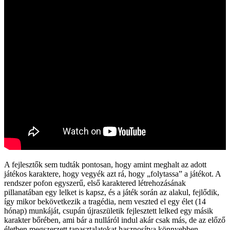
A fejlesztők sem tudták pontosan, hogy amint meghalt az adott
játékos karaktere, hogy vegyék azt rá, hogy „folytassa” a játékot. A
rendszer pofon egyszerű, első karaktered létrehozásának
pillanatában egy lelket is kapsz, és a játék során az alakul, fejlődik,
így mikor bekövetkezik a tragédia, nem veszted el egy élet (14
hónap) munkáját, csupán újraszületik fejlesztett lelked egy másik
karakter bőrében, ami bár a nulláról indul akár csak más, de az előző
életben megszerzett tapasztalatokat hasznosítva könnyebben