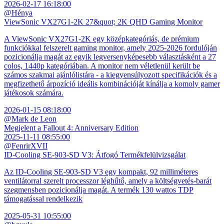
2026-02-17 16:18:00
@Hénya
ViewSonic VX27G1-2K 27&quot; 2K QHD Gaming Monitor
A ViewSonic VX27G1-2K egy középkategóriás, de prémium
funkciókkal felszerelt gaming monitor, amely 2025-2026 fordulóján
pozicionálja magát az egyik legversenyképesebb választásként a 27
colos, 1440p kategóriában. A monitor nem véletlenül került be
számos szakmai ajánlólistára - a kiegyensúlyozott specifikációk és a
megfizethető árpozíció ideális kombinációját kínálja a komoly gamer
játékosok számára.
2026-01-15 08:18:00
@Mark de Leon
Megjelent a Fallout 4: Anniversary Edition
2025-11-11 08:55:00
@FenrirXVII
ID-Cooling SE-903-SD V3: Átfogó Termékfelülvizsgálat
Az ID-Cooling SE-903-SD V3 egy kompakt, 92 milliméteres
ventilátorral szerelt processzor léghűtő, amely a költségvetés-barát
szegmensben pozicionálja magát. A termék 130 wattos TDP
támogatással rendelkezik
2025-05-31 10:55:00