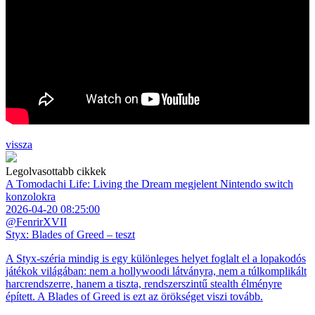
vissza
Legolvasottabb cikkek
A Tomodachi Life: Living the Dream megjelent Nintendo switch
konzolokra
2026-04-20 08:25:00
@FenrirXVII
Styx: Blades of Greed – teszt
A Styx-széria mindig is egy különleges helyet foglalt el a lopakodós
játékok világában: nem a hollywoodi látványra, nem a túlkomplikált
harcrendszerre, hanem a tiszta, rendszerszintű stealth élményre
épített. A Blades of Greed is ezt az örökséget viszi tovább.