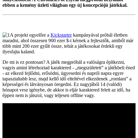
ebben a kemény üzleti világban egy új koncepciójú játékkal.
A projekt egyelőre a
Kickstarter
kampányával próbál életben
maradni, ahol összesen 900 ezer $-t kérnek a fejlesztők, amiből már
több mint 200 ezer gyűlt össze, tehát a játékosokat érdekli egy
ilyesfajta kaland.
De mi is ez pontosan? A játék megpróbál a valóságra építkezni,
vagyis amint létrehoztad karaktered - „megszületett” a játékbeli éned
- az elkezd fejlődni, erősödni, ügyesedni és napról napra egyre
tapasztaltabb lesz, majd kellő idő elteltével elkezdenek „romlani” a
képességei és látványosan öregedni. Ez nagyjából 14 (valódi)
hónapot vesz igénybe, de akkor is eljár karaktered felett az idő, ha
éppen nem is játszol, vagy teljesen offline vagy.