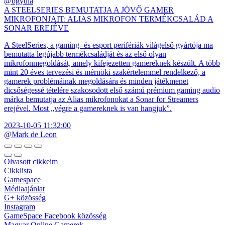
@bgyula
A STEELSERIES BEMUTATJA A JÖVŐ GAMER
MIKROFONJAIT: ALIAS MIKROFON TERMÉKCSALÁD A
SONAR EREJÉVE
A SteelSeries, a gaming- és esport perifériák világelső gyártója ma
bemutatta legújabb termékcsaládját és az első olyan
mikrofonmegoldását, amely kifejezetten gamereknek készült. A több
mint 20 éves tervezési és mérnöki szakértelemmel rendelkező, a
gamerek problémáinak megoldására és minden játékmenet
dicsőségessé tételére szakosodott első számú prémium gaming audio
márka bemutatja az Alias mikrofonokat a Sonar for Streamers
erejével. Most „végre a gamereknek is van hangjuk”.
2023-10-05 11:32:00
@Mark de Leon
Olvasott cikkeim
Cikklista
Gamespace
Médiaajánlat
G+ közösség
Instagram
GameSpace Facebook közösség
Magyar Online Gamerek