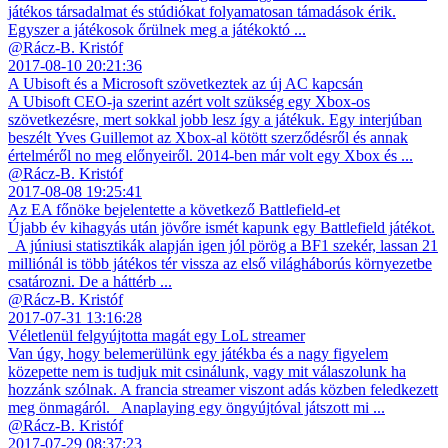
játékos társadalmat és stúdiókat folyamatosan támadások érik.
Egyszer a játékosok őrülnek meg a játékoktó ...
@Rácz-B. Kristóf
2017-08-10 20:21:36
A Ubisoft és a Microsoft szövetkeztek az új AC kapcsán
A Ubisoft CEO-ja szerint azért volt szükség egy Xbox-os
szövetkezésre, mert sokkal jobb lesz így a játékuk. Egy interjúban
beszélt Yves Guillemot az Xbox-al kötött szerződésről és annak
értelméről no meg előnyeiről. 2014-ben már volt egy Xbox és ...
@Rácz-B. Kristóf
2017-08-08 19:25:41
Az EA főnöke bejelentette a következő Battlefield-et
Újabb év kihagyás után jövőre ismét kapunk egy Battlefield játékot.
A júniusi statisztikák alapján igen jól pörög a BF1 szekér, lassan 21
milliónál is több játékos tér vissza az első világháborús környezetbe
csatározni. De a háttérb ...
@Rácz-B. Kristóf
2017-07-31 13:16:28
Véletlenül felgyújtotta magát egy LoL streamer
Van úgy, hogy belemerülünk egy játékba és a nagy figyelem
közepette nem is tudjuk mit csinálunk, vagy mit válaszolunk ha
hozzánk szólnak. A francia streamer viszont adás közben feledkezett
meg önmagáról. Anaplaying egy öngyújtóval játszott mi ...
@Rácz-B. Kristóf
2017-07-29 08:37:23