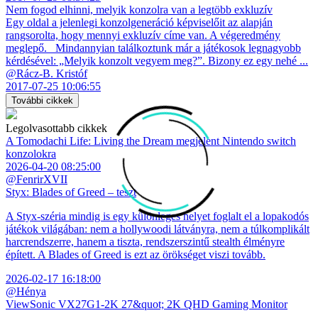
Nem fogod elhinni, melyik konzolra van a legtöbb exkluzív
Egy oldal a jelenlegi konzolgeneráció képviselőit az alapján
rangsorolta, hogy mennyi exkluzív címe van. A végeredmény
meglepő. Mindannyian találkoztunk már a játékosok legnagyobb
kérdésével: „Melyik konzolt vegyem meg?”. Bizony ez egy nehé ...
@Rácz-B. Kristóf
2017-07-25 10:06:55
További cikkek
Legolvasottabb cikkek
A Tomodachi Life: Living the Dream megjelent Nintendo switch
konzolokra
2026-04-20 08:25:00
@FenrirXVII
Styx: Blades of Greed – teszt
A Styx-széria mindig is egy különleges helyet foglalt el a lopakodós
játékok világában: nem a hollywoodi látványra, nem a túlkomplikált
harcrendszerre, hanem a tiszta, rendszerszintű stealth élményre
épített. A Blades of Greed is ezt az örökséget viszi tovább.
2026-02-17 16:18:00
@Hénya
ViewSonic VX27G1-2K 27&quot; 2K QHD Gaming Monitor