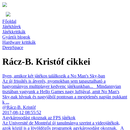
Főoldal
Játékhírek
Játékkritikák
Gyártói blogok
Hardware kritikák
DeepSpace
Rácz-B. Kristóf cikkei
Ilyen, amikor két játékos találkozik a No Man's Sky-ban
Az új frissítés is átverés, nyomokban sem tapasztalható a
hagyományos multiplayer kedvenc játékunkban... Mindannyian
tisztában vagyunk a Hello Games nagy lufijával, amit No Man's
Sky-nak hívnak és nagyjából pontosan a megjelenés napján pukkant
k ...
@Rácz-B. Kristóf
2017-08-12 08:55:52
Agykárosodást okoznak az FPS játékok
Az Université de Montréal új tanulmánya szerint a videojátékok,
azok közül is a lövöldözős programok agykárosodást okoznak. A