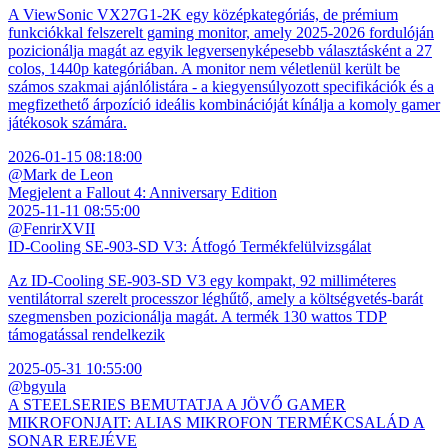
A ViewSonic VX27G1-2K egy középkategóriás, de prémium
funkciókkal felszerelt gaming monitor, amely 2025-2026 fordulóján
pozicionálja magát az egyik legversenyképesebb választásként a 27
colos, 1440p kategóriában. A monitor nem véletlenül került be
számos szakmai ajánlólistára - a kiegyensúlyozott specifikációk és a
megfizethető árpozíció ideális kombinációját kínálja a komoly gamer
játékosok számára.
2026-01-15 08:18:00
@Mark de Leon
Megjelent a Fallout 4: Anniversary Edition
2025-11-11 08:55:00
@FenrirXVII
ID-Cooling SE-903-SD V3: Átfogó Termékfelülvizsgálat
Az ID-Cooling SE-903-SD V3 egy kompakt, 92 milliméteres
ventilátorral szerelt processzor léghűtő, amely a költségvetés-barát
szegmensben pozicionálja magát. A termék 130 wattos TDP
támogatással rendelkezik
2025-05-31 10:55:00
@bgyula
A STEELSERIES BEMUTATJA A JÖVŐ GAMER
MIKROFONJAIT: ALIAS MIKROFON TERMÉKCSALÁD A
SONAR EREJÉVE