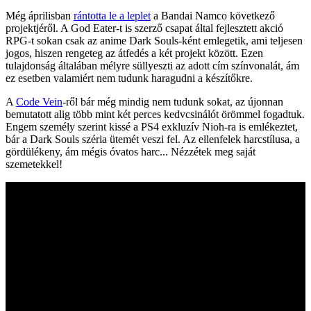
Még áprilisban
rántotta le a leplet
a Bandai Namco következő
projektjéről. A God Eater-t is szerző csapat által fejlesztett akció
RPG-t sokan csak az anime Dark Souls-ként emlegetik, ami teljesen
jogos, hiszen rengeteg az átfedés a két projekt között. Ezen
tulajdonság általában mélyre süllyeszti az adott cím színvonalát, ám
ez esetben valamiért nem tudunk haragudni a készítőkre.
A
Code Vein
-ről bár még mindig nem tudunk sokat, az újonnan
bemutatott alig több mint két perces kedvcsinálót örömmel fogadtuk.
Engem személy szerint kissé a PS4 exkluzív Nioh-ra is emlékeztet,
bár a Dark Souls széria ütemét veszi fel. Az ellenfelek harcstílusa, a
gördülékeny, ám mégis óvatos harc... Nézzétek meg saját
szemetekkel!