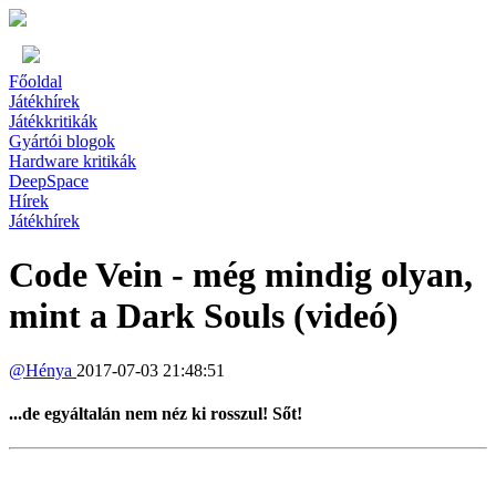
Főoldal
Játékhírek
Játékkritikák
Gyártói blogok
Hardware kritikák
DeepSpace
Hírek
Játékhírek
Code Vein - még mindig olyan,
mint a Dark Souls (videó)
@
Hénya
2017-07-03 21:48:51
...de egyáltalán nem néz ki rosszul! Sőt!