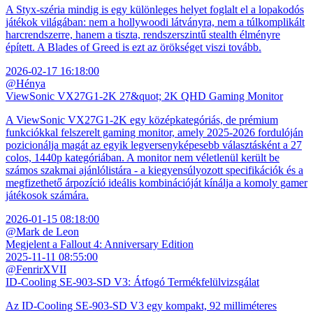
A Styx-széria mindig is egy különleges helyet foglalt el a lopakodós
játékok világában: nem a hollywoodi látványra, nem a túlkomplikált
harcrendszerre, hanem a tiszta, rendszerszintű stealth élményre
épített. A Blades of Greed is ezt az örökséget viszi tovább.
2026-02-17 16:18:00
@Hénya
ViewSonic VX27G1-2K 27&quot; 2K QHD Gaming Monitor
A ViewSonic VX27G1-2K egy középkategóriás, de prémium
funkciókkal felszerelt gaming monitor, amely 2025-2026 fordulóján
pozicionálja magát az egyik legversenyképesebb választásként a 27
colos, 1440p kategóriában. A monitor nem véletlenül került be
számos szakmai ajánlólistára - a kiegyensúlyozott specifikációk és a
megfizethető árpozíció ideális kombinációját kínálja a komoly gamer
játékosok számára.
2026-01-15 08:18:00
@Mark de Leon
Megjelent a Fallout 4: Anniversary Edition
2025-11-11 08:55:00
@FenrirXVII
ID-Cooling SE-903-SD V3: Átfogó Termékfelülvizsgálat
Az ID-Cooling SE-903-SD V3 egy kompakt, 92 milliméteres