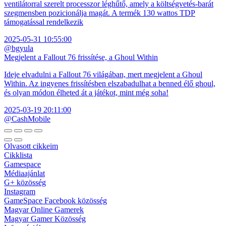
ventilátorral szerelt processzor léghűtő, amely a költségvetés-barát
szegmensben pozicionálja magát. A termék 130 wattos TDP
támogatással rendelkezik
2025-05-31 10:55:00
@bgyula
Megjelent a Fallout 76 frissítése, a Ghoul Within
Ideje elvadulni a Fallout 76 világában, mert megjelent a Ghoul
Within. Az ingyenes frissítésben elszabadulhat a benned élő ghoul,
és olyan módon élheted át a játékot, mint még soha!
2025-03-19 20:11:00
@CashMobile
Olvasott cikkeim
Cikklista
Gamespace
Médiaajánlat
G+ közösség
Instagram
GameSpace Facebook közösség
Magyar Online Gamerek
Magyar Gamer Közösség