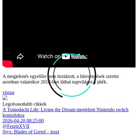
A megjelenés egyelőre nem tisztázott, a híresztelések szerint
azonban valamikor 2018-ban láthat napvilágot a játék.
vissza
Legolvasottabb cikkek
A Tomodachi Life: Living the Dream megjelent Nintendo switch
konzolokra
2026-04-20 08:25:00
@FenrirXVII
Styx: Blades of Greed – teszt