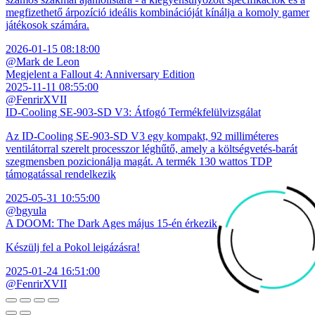
megfizethető árpozíció ideális kombinációját kínálja a komoly gamer
játékosok számára.
2026-01-15 08:18:00
@Mark de Leon
Megjelent a Fallout 4: Anniversary Edition
2025-11-11 08:55:00
@FenrirXVII
ID-Cooling SE-903-SD V3: Átfogó Termékfelülvizsgálat
Az ID-Cooling SE-903-SD V3 egy kompakt, 92 milliméteres
ventilátorral szerelt processzor léghűtő, amely a költségvetés-barát
szegmensben pozicionálja magát. A termék 130 wattos TDP
támogatással rendelkezik
2025-05-31 10:55:00
@bgyula
A DOOM: The Dark Ages május 15-én érkezik
Készülj fel a Pokol leigázásra!
2025-01-24 16:51:00
@FenrirXVII