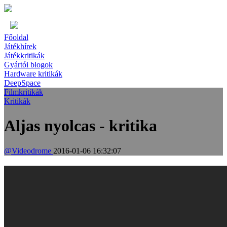
Főoldal
Játékhírek
Játékkritikák
Gyártói blogok
Hardware kritikák
DeepSpace
Filmkritikák
Kritikák
Aljas nyolcas - kritika
@Videodrome
2016-01-06 16:32:07