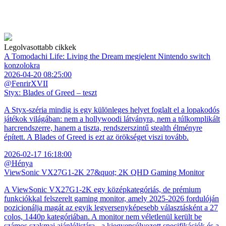
Legolvasottabb cikkek
A Tomodachi Life: Living the Dream megjelent Nintendo switch
konzolokra
2026-04-20 08:25:00
@FenrirXVII
Styx: Blades of Greed – teszt
A Styx-széria mindig is egy különleges helyet foglalt el a lopakodós
játékok világában: nem a hollywoodi látványra, nem a túlkomplikált
harcrendszerre, hanem a tiszta, rendszerszintű stealth élményre
épített. A Blades of Greed is ezt az örökséget viszi tovább.
2026-02-17 16:18:00
@Hénya
ViewSonic VX27G1-2K 27&quot; 2K QHD Gaming Monitor
A ViewSonic VX27G1-2K egy középkategóriás, de prémium
funkciókkal felszerelt gaming monitor, amely 2025-2026 fordulóján
pozicionálja magát az egyik legversenyképesebb választásként a 27
colos, 1440p kategóriában. A monitor nem véletlenül került be
számos szakmai ajánlólistára - a kiegyensúlyozott specifikációk és a