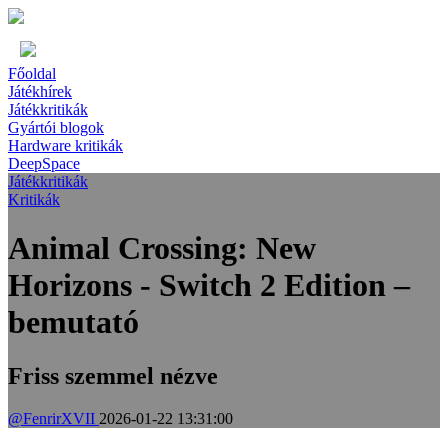
Főoldal
Játékhírek
Játékkritikák
Gyártói blogok
Hardware kritikák
DeepSpace
Játékkritikák
Kritikák
Animal Crossing: New
Horizons - Switch 2 Edition –
bemutató
Friss szemmel nézve
@FenrirXVII
2026-01-22 13:31:00