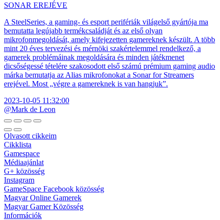
SONAR EREJÉVE
A SteelSeries, a gaming- és esport perifériák világelső gyártója ma
bemutatta legújabb termékcsaládját és az első olyan
mikrofonmegoldását, amely kifejezetten gamereknek készült. A több
mint 20 éves tervezési és mérnöki szakértelemmel rendelkező, a
gamerek problémáinak megoldására és minden játékmenet
dicsőségessé tételére szakosodott első számú prémium gaming audio
márka bemutatja az Alias mikrofonokat a Sonar for Streamers
erejével. Most „végre a gamereknek is van hangjuk”.
2023-10-05 11:32:00
@Mark de Leon
Olvasott cikkeim
Cikklista
Gamespace
Médiaajánlat
G+ közösség
Instagram
GameSpace Facebook közösség
Magyar Online Gamerek
Magyar Gamer Közösség
Információk