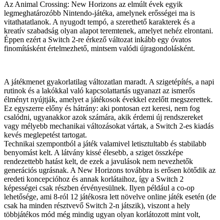
Az Animal Crossing: New Horizons az elmúlt évek egyik
legmeghatározóbb Nintendo-játéka, amelynek erősségei ma is
vitathatatlanok. A nyugodt tempó, a szerethető karakterek és a
kreatív szabadság olyan alapot teremtenek, amelyet nehéz elrontani.
Éppen ezért a Switch 2-re érkező változat inkább egy óvatos
finomításként értelmezhető, mintsem valódi újragondolásként.
A játékmenet gyakorlatilag változatlan maradt. A szigetépítés, a napi
rutinok és a lakókkal való kapcsolattartás ugyanazt az ismerős
élményt nyújtják, amelyet a játékosok évekkel ezelőtt megszerettek.
Ez egyszerre előny és hátrány: aki pontosan ezt keresi, nem fog
csalódni, ugyanakkor azok számára, akik érdemi új rendszereket
vagy mélyebb mechanikai változásokat vártak, a Switch 2-es kiadás
kevés meglepetést tartogat.
Technikai szempontból a játék valamivel letisztultabb és stabilabb
benyomást kelt. A látvány kissé élesebb, a sziget összképe
rendezettebb hatást kelt, de ezek a javulások nem nevezhetők
generációs ugrásnak. A New Horizons továbbra is erősen kötődik az
eredeti koncepcióhoz és annak korlátaihoz, így a Switch 2
képességei csak részben érvényesülnek. Ilyen például a co-op
lehetősége, ami 8-ról 12 játékosra lett növelve online játék esetén (de
csak ha minden résztvevő Switch 2-n játszik), viszont a hely
többjátékos mód még mindig ugyan olyan korlátozott mint volt,