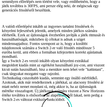
semmilyen előrelépés nem történt vele, vagy említhetném, hogy a
játék továbbra is 30FPS, ami persze elég neki, de mégiscsak egy
generációs frissítésről beszélünk.
A valódi előrelépést inkább az ingyenes tartalmi frissítések és
kényelmi fejlesztések jelentik, amelyek minden játékos számára
elérhetők. Ezek az újdonságok érezhetően javítják a játék ritmusát és
használhatóságát, miközben új célokat is adnak a sziget
mindennapjaihoz. Fontos szempont az is, hogy a korábbi
tulajdonosok számára a Switch 2-re való frissítés mindössze 5
euróba kerül, ami ebben a formában kifejezetten korrekt ajánlatnak
mondható.
Így a Switch 2-es verzió inkább olyan kényelmi extrákkal
megtoldott kiadás mint az egérként használható joy-con, ami viszont
kicsit sután használható, hisz a menükre nem lehet vele "kattintani",
csak tárgyakat mozgatni vagy rajzolni.
Technikailag csiszoltabb kiadás, semmint egy önálló mérföldkő.
Azoknak, akik már rendelkeznek a játékkal, az alacsony frissítési ár
miatt nehéz nemet mondani rá, még akkor is, ha az újdonságok
mértéke visszafogott. Új játékosok számára viszont a New Horizons
értéke továbbra is elsősorban az alapélményből fakad, nem pedig a
Switch 2-es változat exkluzív funkcióiból.