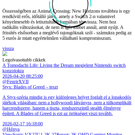
Összességében az Animal Crossing: New Horizons továbbra is egy
rendkívül erős, időtálló játék, amely a Switch 2-n valamivel
kényelmesebb és letisztultabb formában tér vissza. Nem hoz
radikális változásokat, de nem is ígér többet annál, amit nyújt. A
frissítés elsősorban a meglévő rajongóknak szól - számukra pedig az
5 eurós ár miatt egyértelműen vállalható kompromisszum.
vissza
Legolvasottabb cikkek
A Tomodachi Life: Living the Dream megjelent Nintendo switch
konzolokra
2026-04-20 08:25:00
@FenrirXVII
Styx: Blades of Greed – teszt
A Styx-széria mindig is egy különleges helyet foglalt el a lopakodós
játékok világában: nem a hollywoodi látványra, nem a túlkomplikált
harcrendszerre, hanem a tiszta, rendszerszintű stealth élményre
épített. A Blades of Greed is ezt az örökséget viszi tovább.
2026-02-17 16:18:00
@Hénya
ViewSonic VX27G1-2K 27&quot; 2K QHD Gaming Monitor