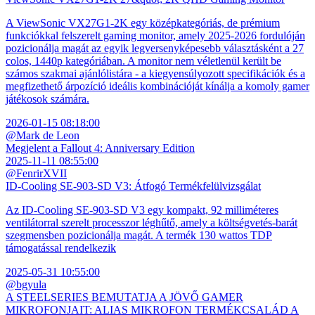
A ViewSonic VX27G1-2K egy középkategóriás, de prémium
funkciókkal felszerelt gaming monitor, amely 2025-2026 fordulóján
pozicionálja magát az egyik legversenyképesebb választásként a 27
colos, 1440p kategóriában. A monitor nem véletlenül került be
számos szakmai ajánlólistára - a kiegyensúlyozott specifikációk és a
megfizethető árpozíció ideális kombinációját kínálja a komoly gamer
játékosok számára.
2026-01-15 08:18:00
@Mark de Leon
Megjelent a Fallout 4: Anniversary Edition
2025-11-11 08:55:00
@FenrirXVII
ID-Cooling SE-903-SD V3: Átfogó Termékfelülvizsgálat
Az ID-Cooling SE-903-SD V3 egy kompakt, 92 milliméteres
ventilátorral szerelt processzor léghűtő, amely a költségvetés-barát
szegmensben pozicionálja magát. A termék 130 wattos TDP
támogatással rendelkezik
2025-05-31 10:55:00
@bgyula
A STEELSERIES BEMUTATJA A JÖVŐ GAMER
MIKROFONJAIT: ALIAS MIKROFON TERMÉKCSALÁD A