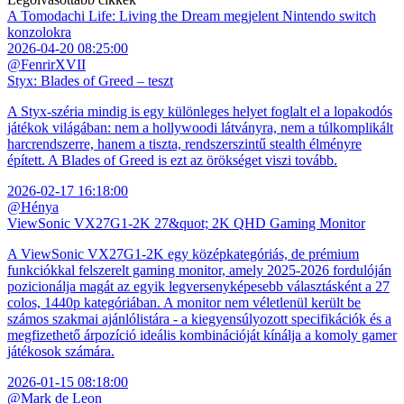
A Tomodachi Life: Living the Dream megjelent Nintendo switch
konzolokra
2026-04-20 08:25:00
@FenrirXVII
Styx: Blades of Greed – teszt
A Styx-széria mindig is egy különleges helyet foglalt el a lopakodós
játékok világában: nem a hollywoodi látványra, nem a túlkomplikált
harcrendszerre, hanem a tiszta, rendszerszintű stealth élményre
épített. A Blades of Greed is ezt az örökséget viszi tovább.
2026-02-17 16:18:00
@Hénya
ViewSonic VX27G1-2K 27&quot; 2K QHD Gaming Monitor
A ViewSonic VX27G1-2K egy középkategóriás, de prémium
funkciókkal felszerelt gaming monitor, amely 2025-2026 fordulóján
pozicionálja magát az egyik legversenyképesebb választásként a 27
colos, 1440p kategóriában. A monitor nem véletlenül került be
számos szakmai ajánlólistára - a kiegyensúlyozott specifikációk és a
megfizethető árpozíció ideális kombinációját kínálja a komoly gamer
játékosok számára.
2026-01-15 08:18:00
@Mark de Leon