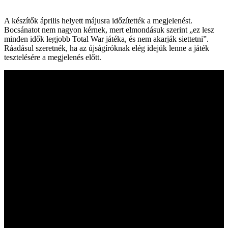
A készítők április helyett májusra időzítették a megjelenést.
Bocsánatot nem nagyon kérnek, mert elmondásuk szerint „ez lesz
minden idők legjobb Total War játéka, és nem akarják siettetni”.
Ráadásul szeretnék, ha az újságíróknak elég idejük lenne a játék
tesztelésére a megjelenés előtt.