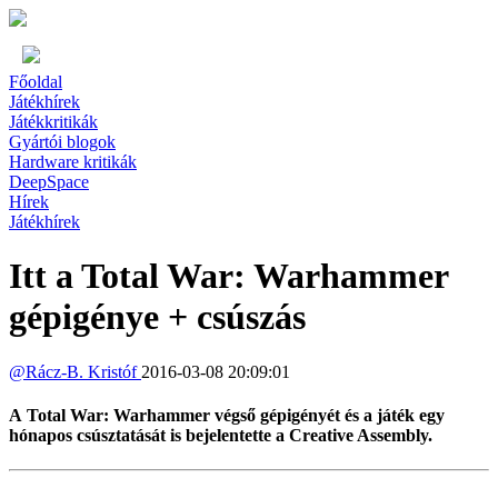
Főoldal
Játékhírek
Játékkritikák
Gyártói blogok
Hardware kritikák
DeepSpace
Hírek
Játékhírek
Itt a Total War: Warhammer
gépigénye + csúszás
@
Rácz-B. Kristóf
2016-03-08 20:09:01
A Total War: Warhammer végső gépigényét és a játék egy
hónapos csúsztatását is bejelentette a Creative Assembly.