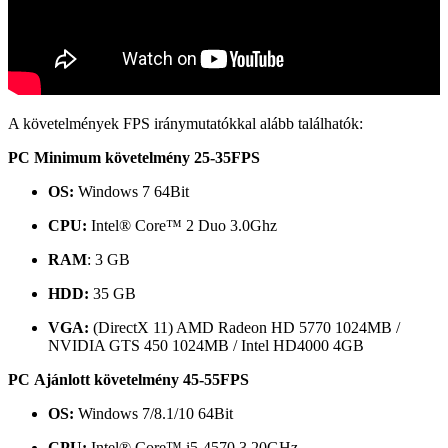
A követelmények FPS iránymutatókkal alább találhatók:
PC Minimum követelmény 25-35FPS
OS:
Windows 7 64Bit
CPU:
Intel® Core™ 2 Duo 3.0Ghz
RAM
: 3 GB
HDD:
35 GB
VGA:
(DirectX 11) AMD Radeon HD 5770 1024MB /
NVIDIA GTS 450 1024MB / Intel HD4000 4GB
PC Ajánlott követelmény 45-55FPS
OS:
Windows 7/8.1/10 64Bit
CPU:
Intel® Core™ i5-4570 3.20GHz