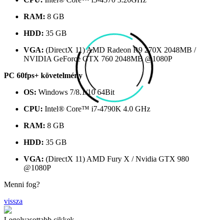
RAM:
8 GB
HDD:
35 GB
VGA:
(DirectX 11) AMD Radeon R9 270X 2048MB /
NVIDIA GeForce GTX 760 2048MB @1080P
PC 60fps+ követelmény
OS:
Windows 7/8.1/10 64Bit
CPU:
Intel® Core™ i7-4790K 4.0 GHz
RAM:
8 GB
HDD:
35 GB
VGA:
(DirectX 11) AMD Fury X / Nvidia GTX 980
@1080P
Menni fog?
vissza
Legolvasottabb cikkek