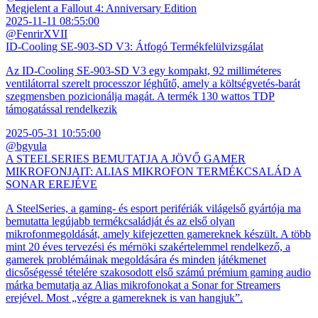
Megjelent a Fallout 4: Anniversary Edition
2025-11-11 08:55:00
@FenrirXVII
ID-Cooling SE-903-SD V3: Átfogó Termékfelülvizsgálat
Az ID-Cooling SE-903-SD V3 egy kompakt, 92 milliméteres
ventilátorral szerelt processzor léghűtő, amely a költségvetés-barát
szegmensben pozicionálja magát. A termék 130 wattos TDP
támogatással rendelkezik
2025-05-31 10:55:00
@bgyula
A STEELSERIES BEMUTATJA A JÖVŐ GAMER
MIKROFONJAIT: ALIAS MIKROFON TERMÉKCSALÁD A
SONAR EREJÉVE
A SteelSeries, a gaming- és esport perifériák világelső gyártója ma
bemutatta legújabb termékcsaládját és az első olyan
mikrofonmegoldását, amely kifejezetten gamereknek készült. A több
mint 20 éves tervezési és mérnöki szakértelemmel rendelkező, a
gamerek problémáinak megoldására és minden játékmenet
dicsőségessé tételére szakosodott első számú prémium gaming audio
márka bemutatja az Alias mikrofonokat a Sonar for Streamers
erejével. Most „végre a gamereknek is van hangjuk”.