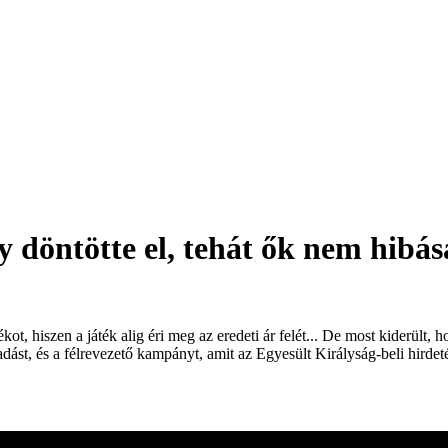
 döntötte el, tehát ők nem hibá
ot, hiszen a játék alig éri meg az eredeti ár felét... De most kiderült,
dást, és a félrevezető kampányt, amit az Egyesült Királyság-beli hirdet