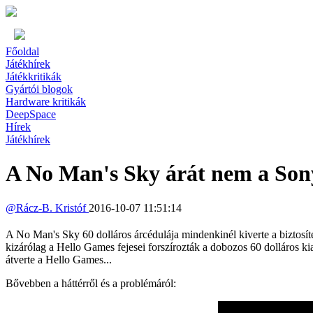
Főoldal
Játékhírek
Játékkritikák
Gyártói blogok
Hardware kritikák
DeepSpace
Hírek
Játékhírek
A No Man's Sky árát nem a Sony
@
Rácz-B. Kristóf
2016-10-07 11:51:14
A No Man's Sky 60 dolláros árcédulája mindenkinél kiverte a biztosíték
kizárólag a Hello Games fejesei forszírozták a dobozos 60 dolláros kia
átverte a Hello Games...
Bővebben a háttérről és a problémáról: