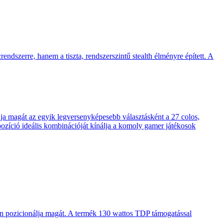
endszerre, hanem a tiszta, rendszerszintű stealth élményre épített. A
 magát az egyik legversenyképesebb választásként a 27 colos,
pozíció ideális kombinációját kínálja a komoly gamer játékosok
en pozicionálja magát. A termék 130 wattos TDP támogatással