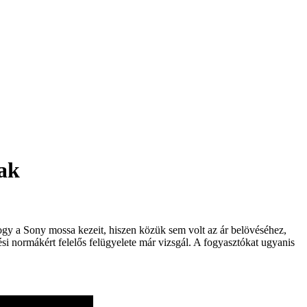
sak
 hogy a Sony mossa kezeit, hiszen közük sem volt az ár belövéséhez,
ési normákért felelős felügyelete már vizsgál. A fogyasztókat ugyanis