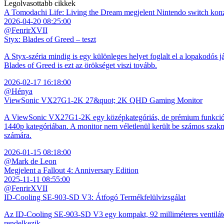
Legolvasottabb cikkek
A Tomodachi Life: Living the Dream megjelent Nintendo switch kon
2026-04-20 08:25:00
@FenrirXVII
Styx: Blades of Greed – teszt
A Styx-széria mindig is egy különleges helyet foglalt el a lopakodós j
Blades of Greed is ezt az örökséget viszi tovább.
2026-02-17 16:18:00
@Hénya
ViewSonic VX27G1-2K 27&quot; 2K QHD Gaming Monitor
A ViewSonic VX27G1-2K egy középkategóriás, de prémium funkciókkal
1440p kategóriában. A monitor nem véletlenül került be számos szakmai
számára.
2026-01-15 08:18:00
@Mark de Leon
Megjelent a Fallout 4: Anniversary Edition
2025-11-11 08:55:00
@FenrirXVII
ID-Cooling SE-903-SD V3: Átfogó Termékfelülvizsgálat
Az ID-Cooling SE-903-SD V3 egy kompakt, 92 milliméteres ventilátor
rendelkezik