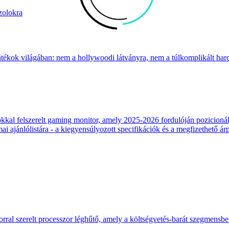
zolokra
átékok világában: nem a hollywoodi látványra, nem a túlkomplikált harcr
 felszerelt gaming monitor, amely 2025-2026 fordulóján pozicionálja
 ajánlólistára - a kiegyensúlyozott specifikációk és a megfizethető ár
ral szerelt processzor léghűtő, amely a költségvetés-barát szegmensb