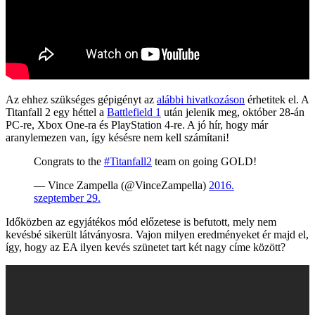
Az ehhez szükséges gépigényt az
alábbi hivatkozáson
érhetitek el. A
Titanfall 2 egy héttel a
Battlefield 1
után jelenik meg, október 28-án
PC-re, Xbox One-ra és PlayStation 4-re. A jó hír, hogy már
aranylemezen van, így késésre nem kell számítani!
Congrats to the
#Titanfall2
team on going GOLD!
— Vince Zampella (@VinceZampella)
2016.
szeptember 29.
Időközben az egyjátékos mód előzetese is befutott, mely nem
kevésbé sikerült látványosra. Vajon milyen eredményeket ér majd el,
így, hogy az EA ilyen kevés szünetet tart két nagy címe között?