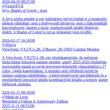
2026-04-20 08:25:00
@FenrirXVII
Styx: Blades of Greed – teszt
A Styx-széria mindig is egy különleges helyet foglalt el a lopakodós
játékok világában: nem a hollywoodi látványra, nem a túlkomplikált
harcrendszerre, hanem a tiszta, rendszerszintű stealth élményre
épített. A Blades of Greed is ezt az örökséget viszi tovább.
2026-02-17 16:18:00
@Hénya
ViewSonic VX27G1-2K 27&quot; 2K QHD Gaming Monitor
A ViewSonic VX27G1-2K egy középkategóriás, de prémium
funkciókkal felszerelt gaming monitor, amely 2025-2026 fordulóján
pozicionálja magát az egyik legversenyképesebb választásként a 27
colos, 1440p kategóriában. A monitor nem véletlenül került be
számos szakmai ajánlólistára - a kiegyensúlyozott specifikációk és a
megfizethető árpozíció ideális kombinációját kínálja a komoly gamer
játékosok számára.
2026-01-15 08:18:00
@Mark de Leon
Megjelent a Fallout 4: Anniversary Edition
2025-11-11 08:55:00