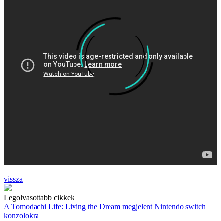
vissza
Legolvasottabb cikkek
A Tomodachi Life: Living the Dream megjelent Nintendo switch
konzolokra