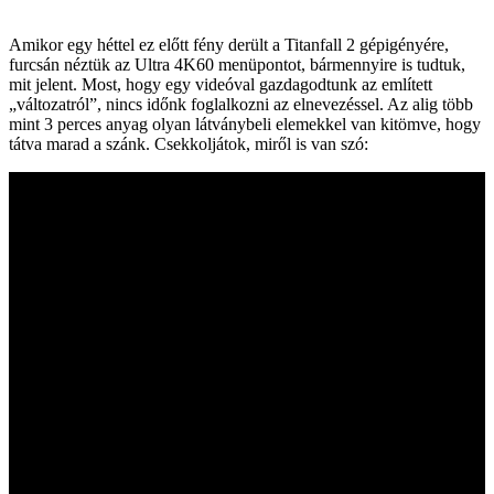
Amikor egy héttel ez előtt fény derült a Titanfall 2 gépigényére,
furcsán néztük az Ultra 4K60 menüpontot, bármennyire is tudtuk,
mit jelent. Most, hogy egy videóval gazdagodtunk az említett
„változatról”, nincs időnk foglalkozni az elnevezéssel. Az alig több
mint 3 perces anyag olyan látványbeli elemekkel van kitömve, hogy
tátva marad a szánk. Csekkoljátok, miről is van szó: