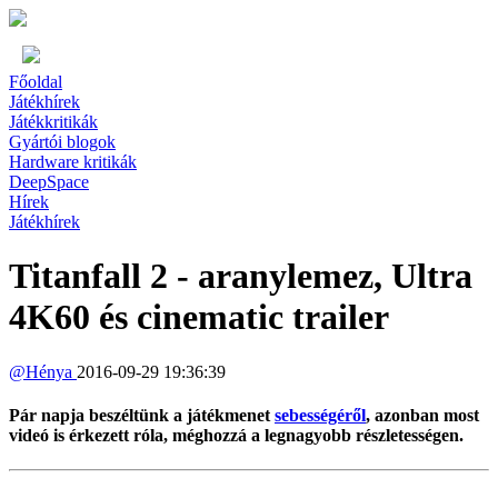
Főoldal
Játékhírek
Játékkritikák
Gyártói blogok
Hardware kritikák
DeepSpace
Hírek
Játékhírek
Titanfall 2 - aranylemez, Ultra
4K60 és cinematic trailer
@
Hénya
2016-09-29 19:36:39
Pár napja beszéltünk a játékmenet
sebességéről
, azonban most
videó is érkezett róla, méghozzá a legnagyobb részletességen.