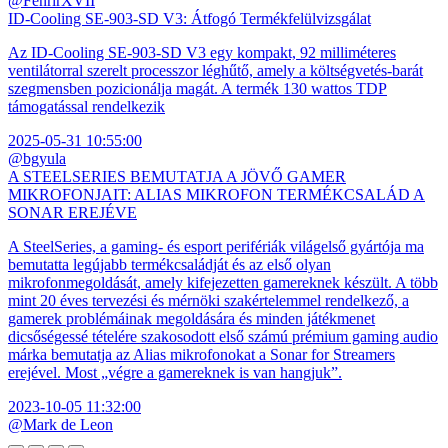
@FenrirXVII
ID-Cooling SE-903-SD V3: Átfogó Termékfelülvizsgálat
Az ID-Cooling SE-903-SD V3 egy kompakt, 92 milliméteres
ventilátorral szerelt processzor léghűtő, amely a költségvetés-barát
szegmensben pozicionálja magát. A termék 130 wattos TDP
támogatással rendelkezik
2025-05-31 10:55:00
@bgyula
A STEELSERIES BEMUTATJA A JÖVŐ GAMER
MIKROFONJAIT: ALIAS MIKROFON TERMÉKCSALÁD A
SONAR EREJÉVE
A SteelSeries, a gaming- és esport perifériák világelső gyártója ma
bemutatta legújabb termékcsaládját és az első olyan
mikrofonmegoldását, amely kifejezetten gamereknek készült. A több
mint 20 éves tervezési és mérnöki szakértelemmel rendelkező, a
gamerek problémáinak megoldására és minden játékmenet
dicsőségessé tételére szakosodott első számú prémium gaming audio
márka bemutatja az Alias mikrofonokat a Sonar for Streamers
erejével. Most „végre a gamereknek is van hangjuk”.
2023-10-05 11:32:00
@Mark de Leon