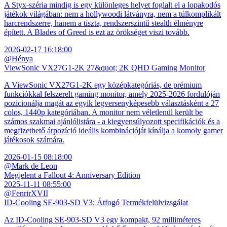
A Styx-széria mindig is egy különleges helyet foglalt el a lopakodós
játékok világában: nem a hollywoodi látványra, nem a túlkomplikált
harcrendszerre, hanem a tiszta, rendszerszintű stealth élményre
épített. A Blades of Greed is ezt az örökséget viszi tovább.
2026-02-17 16:18:00
@Hénya
ViewSonic VX27G1-2K 27&quot; 2K QHD Gaming Monitor
A ViewSonic VX27G1-2K egy középkategóriás, de prémium
funkciókkal felszerelt gaming monitor, amely 2025-2026 fordulóján
pozicionálja magát az egyik legversenyképesebb választásként a 27
colos, 1440p kategóriában. A monitor nem véletlenül került be
számos szakmai ajánlólistára - a kiegyensúlyozott specifikációk és a
megfizethető árpozíció ideális kombinációját kínálja a komoly gamer
játékosok számára.
2026-01-15 08:18:00
@Mark de Leon
Megjelent a Fallout 4: Anniversary Edition
2025-11-11 08:55:00
@FenrirXVII
ID-Cooling SE-903-SD V3: Átfogó Termékfelülvizsgálat
Az ID-Cooling SE-903-SD V3 egy kompakt, 92 milliméteres