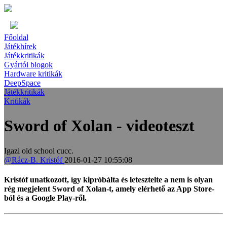
Főoldal
Játékhírek
Játékkritikák
Gyártói blogok
Hardware kritikák
DeepSpace
Játékkritikák
Kritikák
Sword of Xolan - videoteszt
Igazi old school cucc.
@Rácz-B. Kristóf
2016-01-27 10:55:08
Kristóf unatkozott, így kipróbálta és letesztelte a nem is olyan
rég megjelent Sword of Xolan-t, amely elérhető az App Store-
ból és a Google Play-ről.