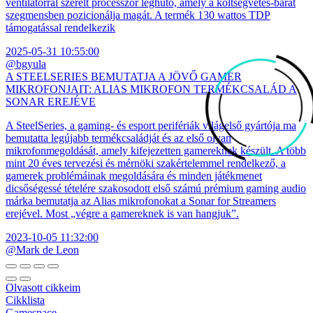
ventilátorral szerelt processzor léghűtő, amely a költségvetés-barát
szegmensben pozicionálja magát. A termék 130 wattos TDP
támogatással rendelkezik
2025-05-31 10:55:00
@bgyula
A STEELSERIES BEMUTATJA A JÖVŐ GAMER
MIKROFONJAIT: ALIAS MIKROFON TERMÉKCSALÁD A
SONAR EREJÉVE
A SteelSeries, a gaming- és esport perifériák világelső gyártója ma
bemutatta legújabb termékcsaládját és az első olyan
mikrofonmegoldását, amely kifejezetten gamereknek készült. A több
mint 20 éves tervezési és mérnöki szakértelemmel rendelkező, a
gamerek problémáinak megoldására és minden játékmenet
dicsőségessé tételére szakosodott első számú prémium gaming audio
márka bemutatja az Alias mikrofonokat a Sonar for Streamers
erejével. Most „végre a gamereknek is van hangjuk”.
2023-10-05 11:32:00
@Mark de Leon
Olvasott cikkeim
Cikklista
Gamespace