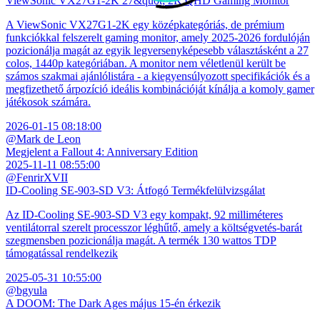
ViewSonic VX27G1-2K 27&quot; 2K QHD Gaming Monitor
A ViewSonic VX27G1-2K egy középkategóriás, de prémium
funkciókkal felszerelt gaming monitor, amely 2025-2026 fordulóján
pozicionálja magát az egyik legversenyképesebb választásként a 27
colos, 1440p kategóriában. A monitor nem véletlenül került be
számos szakmai ajánlólistára - a kiegyensúlyozott specifikációk és a
megfizethető árpozíció ideális kombinációját kínálja a komoly gamer
játékosok számára.
2026-01-15 08:18:00
@Mark de Leon
Megjelent a Fallout 4: Anniversary Edition
2025-11-11 08:55:00
@FenrirXVII
ID-Cooling SE-903-SD V3: Átfogó Termékfelülvizsgálat
Az ID-Cooling SE-903-SD V3 egy kompakt, 92 milliméteres
ventilátorral szerelt processzor léghűtő, amely a költségvetés-barát
szegmensben pozicionálja magát. A termék 130 wattos TDP
támogatással rendelkezik
2025-05-31 10:55:00
@bgyula
A DOOM: The Dark Ages május 15-én érkezik