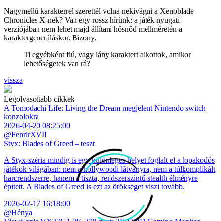
Nagymellű karakterrel szerettél volna nekivágni a Xenoblade
Chronicles X-nek? Van egy rossz hírünk: a játék nyugati
verziójában nem lehet majd állítani hősnőd mellméretén a
karaktergeneráláskor. Bizony.
Ti egyébként fiú, vagy lány karaktert alkottok, amikor
lehetőségetek van rá?
vissza
Legolvasottabb cikkek
A Tomodachi Life: Living the Dream megjelent Nintendo switch
konzolokra
2026-04-20 08:25:00
@FenrirXVII
Styx: Blades of Greed – teszt
A Styx-széria mindig is egy különleges helyet foglalt el a lopakodós
játékok világában: nem a hollywoodi látványra, nem a túlkomplikált
harcrendszerre, hanem a tiszta, rendszerszintű stealth élményre
épített. A Blades of Greed is ezt az örökséget viszi tovább.
2026-02-17 16:18:00
@Hénya