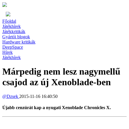
Főoldal
Játékhírek
Játékkritikák
Gyártói blogok
Hardware kritikák
DeepSpace
Hírek
Játékhírek
Márpedig nem lesz nagymellű
csajod az új Xenoblade-ben
@
Dzsek
2015-11-16 16:40:50
Újabb cenzúrát kap a nyugati Xenoblade Chronicles X.