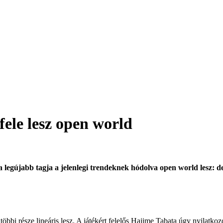
fele lesz open world
a legújabb tagja a jelenlegi trendeknek hódolva open world lesz: de
bbi része lineáris lesz. A játékért felelős Hajime Tabata úgy nyilatkozot