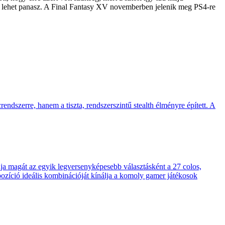
 nem lehet panasz. A Final Fantasy XV novemberben jelenik meg PS4-re
endszerre, hanem a tiszta, rendszerszintű stealth élményre épített. A
 magát az egyik legversenyképesebb választásként a 27 colos,
pozíció ideális kombinációját kínálja a komoly gamer játékosok