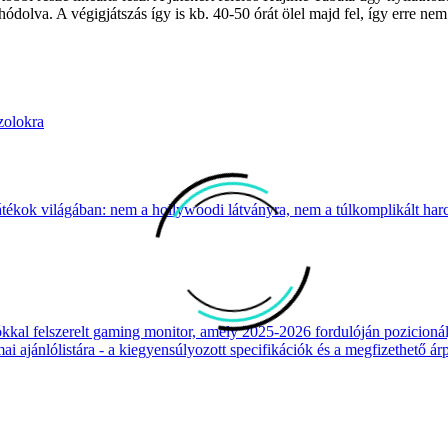
 hódolva. A végigjátszás így is kb. 40-50 órát ölel majd fel, így erre
zolokra
átékok világában: nem a hollywoodi látványra, nem a túlkomplikált harcr
 felszerelt gaming monitor, amely 2025-2026 fordulóján pozicionálja
 ajánlólistára - a kiegyensúlyozott specifikációk és a megfizethető ár