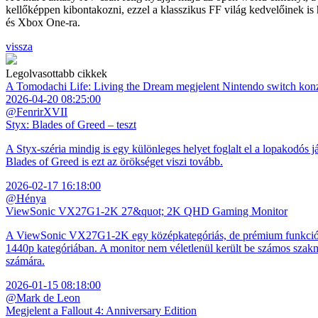
kellőképpen kibontakozni, ezzel a klasszikus FF világ kedvelőinek is
és Xbox One-ra.
vissza
Legolvasottabb cikkek
A Tomodachi Life: Living the Dream megjelent Nintendo switch kon
2026-04-20 08:25:00
@FenrirXVII
Styx: Blades of Greed – teszt
A Styx-széria mindig is egy különleges helyet foglalt el a lopakodós j
Blades of Greed is ezt az örökséget viszi tovább.
2026-02-17 16:18:00
@Hénya
ViewSonic VX27G1-2K 27&quot; 2K QHD Gaming Monitor
A ViewSonic VX27G1-2K egy középkategóriás, de prémium funkciókkal
1440p kategóriában. A monitor nem véletlenül került be számos szakmai
számára.
2026-01-15 08:18:00
@Mark de Leon
Megjelent a Fallout 4: Anniversary Edition