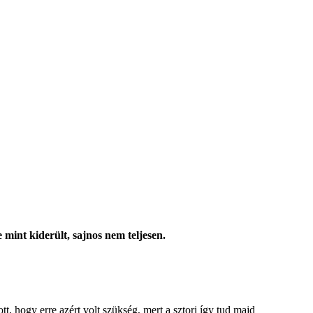
 mint kiderült, sajnos nem teljesen.
t, hogy erre azért volt szükség, mert a sztori így tud majd