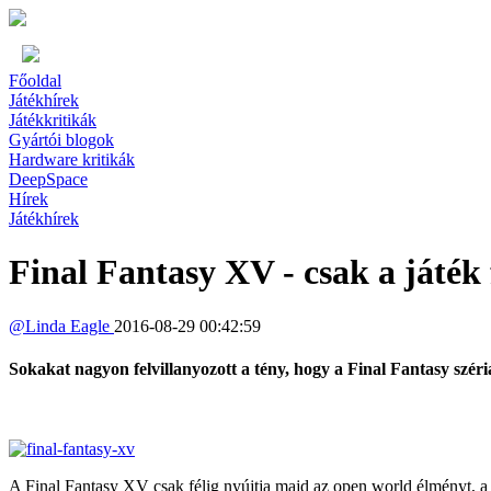
Főoldal
Játékhírek
Játékkritikák
Gyártói blogok
Hardware kritikák
DeepSpace
Hírek
Játékhírek
Final Fantasy XV - csak a játék 
@
Linda Eagle
2016-08-29 00:42:59
Sokakat nagyon felvillanyozott a tény, hogy a Final Fantasy széri
A Final Fantasy XV csak félig nyújtja majd az open world élményt, a tö