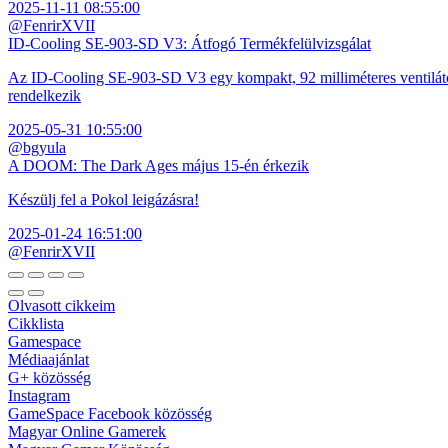
2025-11-11 08:55:00
@FenrirXVII
ID-Cooling SE-903-SD V3: Átfogó Termékfelülvizsgálat
Az ID-Cooling SE-903-SD V3 egy kompakt, 92 milliméteres ventilátor
rendelkezik
2025-05-31 10:55:00
@bgyula
A DOOM: The Dark Ages május 15-én érkezik
Készülj fel a Pokol leigázásra!
2025-01-24 16:51:00
@FenrirXVII
Olvasott cikkeim
Cikklista
Gamespace
Médiaajánlat
G+ közösség
Instagram
GameSpace Facebook közösség
Magyar Online Gamerek