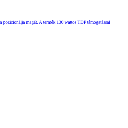
en pozicionálja magát. A termék 130 wattos TDP támogatással