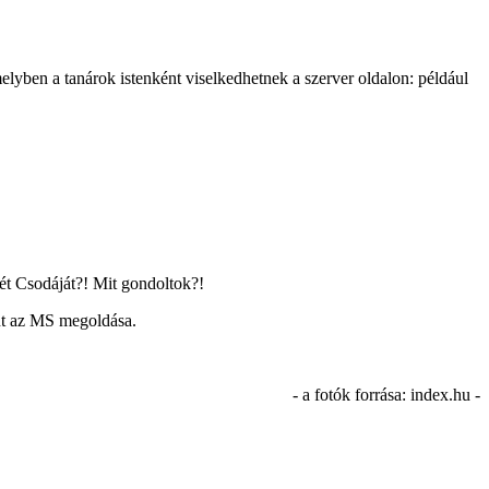
lyben a tanárok istenként viselkedhetnek a szerver oldalon: például
ét Csodáját?! Mit gondoltok?!
nt az MS megoldása.
- a fotók forrása: index.hu -