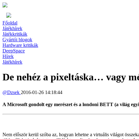
Főoldal
Játékhírek
Játékkritikák
Gyártói blogok
Hardware kritikák
DeepSpace
Hírek
Játékhírek
De nehéz a pixeltáska… vagy m
@
Dzsek
2016-01-26 14:18:44
A Microsoft gondolt egy merészet és a londoni BETT (a világ egyik,
Nem először kerül szóba az, hogyan lehetne a virtuális világot össz