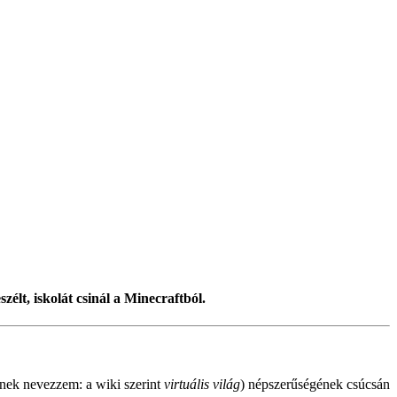
zélt, iskolát csinál a Minecraftból.
inek nevezzem: a wiki szerint
virtuális világ
) népszerűségének csúcsán