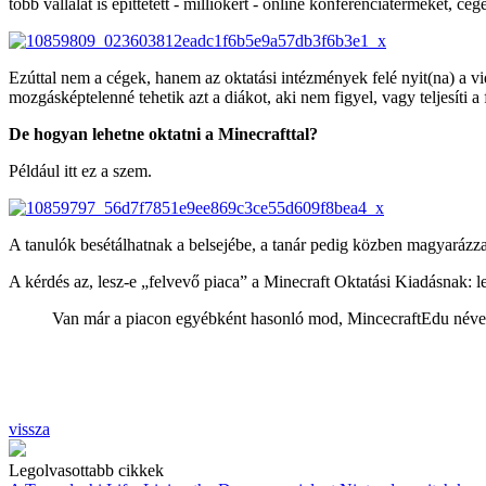
több vállalat is építtetett - milliókért - online konferenciatermeket, cé
Ezúttal nem a cégek, hanem az oktatási intézmények felé nyit(na) a v
mozgásképtelenné tehetik azt a diákot, aki nem figyel, vagy teljesíti a 
De hogyan lehetne oktatni a Minecrafttal?
Például itt ez a szem.
A tanulók besétálhatnak a belsejébe, a tanár pedig közben magyarázza 
A kérdés az, lesz-e „felvevő piaca” a Minecraft Oktatási Kiadásnak:
Van már a piacon egyébként hasonló mod, MincecraftEdu néven,
vissza
Legolvasottabb cikkek