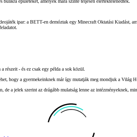
ges bulikra épületeket, amelyek mára szinte teljesen elértéktelenedtek.
ideojáték ipar: a BETT-en demóztak egy Minecraft Oktatási Kiadást, ame
feladatot.
a részeit - és ez csak egy példa a sok közül.
 lehet, hogy a gyermekeinknek már így mutatják meg mondjuk a Világ H
 de a jelek szerint az drágább mulatság lenne az intézményeknek, mi