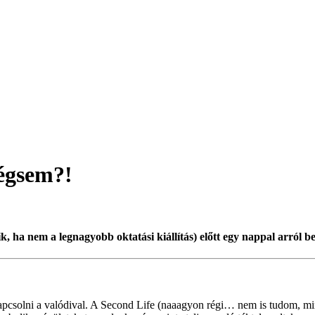
égsem?!
 ha nem a legnagyobb oktatási kiállítás) előtt egy nappal arról bes
ekapcsolni a valódival. A Second Life (naaagyon régi… nem is tudom, m