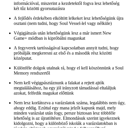
információval, miszerint a kezdetektől fogva lesz lehetőség
két tűz közötti gyorsutazásra
A fejlődés érdekében elköltött lelkeket lesz lehetőségünk újra
osztani (nem tudni, hogy Soul Vessel-lel vagy nélküle)
Végigjátszás után lehetőségünk lesz a már ismert New
Game+ módban is kipróbálni magunkat
A fegyverek tartósságával kapcsolatban annyit tudni, hogy
próbálják megkeresni az első és a második rész közötti
középutat.
Különféle dolgok utalnak rá, hogy el kell köszönnünk a Soul
Memory rendszertől
Nem kell végigpásztáznunk a falakat a rejtett ajtók
megtalálásához, ha egy jól irányzott támadással eltaláljuk
azokat, felfedik magukat előttünk
Nem lesz korlátozva a varázslatok száma, legalábbis nem úgy,
ahogy eddig. Ezúttal egy mana jelzőt kapunk majd, mely
minden varázslat után fogy, persze biztosan lesz többféle
lehetőség is az újratöltésre. Elmondásuk szerint igyekeznek
kidolgozni, hogy a különböző iskolák a varázslatokban is