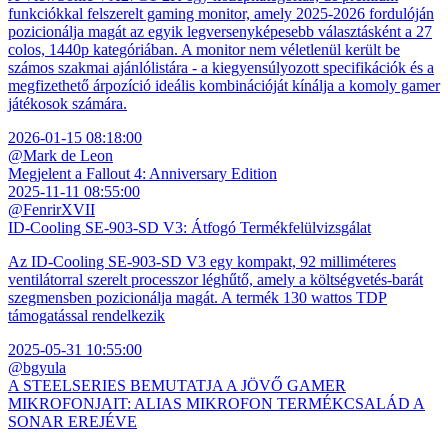
funkciókkal felszerelt gaming monitor, amely 2025-2026 fordulóján
pozicionálja magát az egyik legversenyképesebb választásként a 27
colos, 1440p kategóriában. A monitor nem véletlenül került be
számos szakmai ajánlólistára - a kiegyensúlyozott specifikációk és a
megfizethető árpozíció ideális kombinációját kínálja a komoly gamer
játékosok számára.
2026-01-15 08:18:00
@Mark de Leon
Megjelent a Fallout 4: Anniversary Edition
2025-11-11 08:55:00
@FenrirXVII
ID-Cooling SE-903-SD V3: Átfogó Termékfelülvizsgálat
Az ID-Cooling SE-903-SD V3 egy kompakt, 92 milliméteres
ventilátorral szerelt processzor léghűtő, amely a költségvetés-barát
szegmensben pozicionálja magát. A termék 130 wattos TDP
támogatással rendelkezik
2025-05-31 10:55:00
@bgyula
A STEELSERIES BEMUTATJA A JÖVŐ GAMER
MIKROFONJAIT: ALIAS MIKROFON TERMÉKCSALÁD A
SONAR EREJÉVE