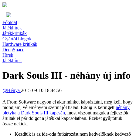
Főoldal
Játékhírek
Játékkritikák
Gyártói blogok
Hardware kritikák
DeepSpace
Hírek
Játékhírek
Dark Souls III - néhány új info
@
Hénya
2015-09-10 18:44:56
A From Software nagyon el akar minket kápráztatni, meg kell, hogy
mondjam, véleményem szerint jól halad. Eddig is keringett
néhány
pletyka a Dark Souls III kapcsán
, most viszont maguk a fejlesztők
árultak el pár dolgot a játékkal kapcsolatban. Ezeket gyűjtöttük
össze nektek.
Kezdjük is az ide-oda futkározást nem kedvelőknek kedvező