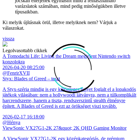
jócskán eltérjenek egymástól mind a felhasználható
varázslatok számában, mind pedig minőségükben illetve
típusaikban.
Ki melyik újításnak örül, illetve melyiknek nem? Várjuk a
válaszokat.
vissza
Legolvasottabb cikkek
A Tomodachi Life: Living the Dream megjelent Nintendo switch
konzolokra
2026-04-20 08:25:00
@FenrirXVII
Styx: Blades of Greed – teszt
A Styx-széria mindig is egy különleges helyet foglalt el a lopakodós
játékok világában: nem a hollywoodi látványra, nem a túlkomplikált
harcrendszerre, hanem a tiszta, rendszerszintű stealth élményre
épített. A Blades of Greed is ezt az örökséget viszi tovább.
2026-02-17 16:18:00
@Hénya
ViewSonic VX27G1-2K 27&quot; 2K QHD Gaming Monitor
A ViewSonic VX27G1-2K egy középkategóriás, de prémium