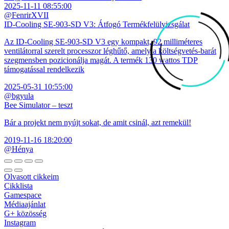
2025-11-11 08:55:00
@FenrirXVII
ID-Cooling SE-903-SD V3: Átfogó Termékfelülvizsgálat
Az ID-Cooling SE-903-SD V3 egy kompakt, 92 milliméteres
ventilátorral szerelt processzor léghűtő, amely a költségvetés-barát
szegmensben pozicionálja magát. A termék 130 wattos TDP
támogatással rendelkezik
2025-05-31 10:55:00
@bgyula
Bee Simulator – teszt
Bár a projekt nem nyújt sokat, de amit csinál, azt remekül!
2019-11-16 18:20:00
@Hénya
Olvasott cikkeim
Cikklista
Gamespace
Médiaajánlat
G+ közösség
Instagram