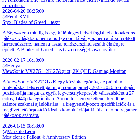
konzolokra
2026-04-20 08:25:00
@FenrirXVII
Styx: Blades of Greed – teszt
A Styx-széria mindig is egy különleges helyet foglalt el a lopakodós
játékok világában: nem a hollywoodi látványra, nem a túlkomplikált
harcrendszerre, hanem a tiszta, rendszerszintű stealth élményre
épített. A Blades of Greed is ezt az örökséget viszi tovább.
2026-02-17 16:18:00
@Hénya
ViewSonic VX27G1-2K 27&quot; 2K QHD Gaming Monitor
A ViewSonic VX27G1-2K egy középkategóriás, de prémium
funkciókkal felszerelt gaming monitor, amely 2025-2026 fordulóján
pozicionálja magát az egyik legversenyképesebb választásként a 27
colos, 1440p kategóriában. A monitor nem véletlenül került be
számos szakmai ajánlólistára - a kiegyensúlyozott specifikációk és a
megfizethető árpozíció ideális kombinációját kínálja a komoly gamer
játékosok számára.
2026-01-15 08:18:00
@Mark de Leon
Megjelent a Fallout 4: Anniversary Edition