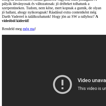
pályák látványosak és változatosak: jó drifteket tolhatunk a
szerpentineken. Tudom, nem kéne, mert kopnak a gumik, de olyan
jó hallani, ahogy nyikorognak! Ráadásul extra contentként még
Darth Vaderrel is találkozhatunk! Hogy jön az SW a rallyhoz?
A
videóból kiderül!
Rendeld meg
még ma
!