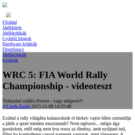
Főoldal
Játékhírek
Játékkritikák
Gyártói blogok
Hardware kritikák
DeepSpace
Játékkritikák
Kritikák
WRC 5: FIA World Rally
Championship - videoteszt
Trabanttal szállni élvezet - vagy mégsem?!
@Linda Eagle
2015-11-08 14:35:40
Ezúttal a rally világába kalauzolunk el titeket: vajon hűen szimulálja
a játék a sport minden mozzanatát? Nem egészen... mégis úgy
gondolom, ettől még nem lesz rossz az élmény, amit nyújtani tud,
főleg ha kontrolleres casual gamerek vagytok, mint jómagam. A