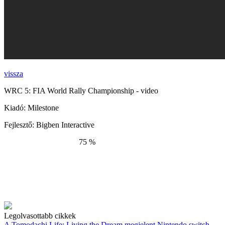
vissza
WRC 5: FIA World Rally Championship - video
Kiadó:
Milestone
Fejlesztő:
Bigben Interactive
75 %
Legolvasottabb cikkek
A Tomodachi Life: Living the Dream megjelent Nintendo switch