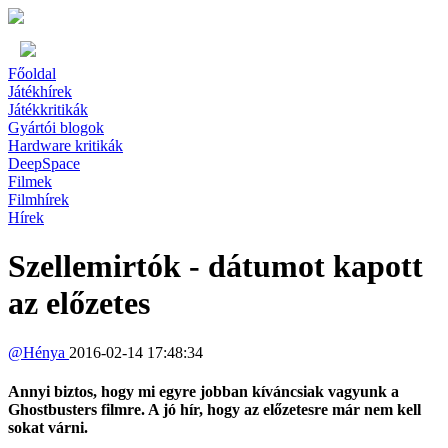
Főoldal
Játékhírek
Játékkritikák
Gyártói blogok
Hardware kritikák
DeepSpace
Filmek
Filmhírek
Hírek
Szellemirtók - dátumot kapott
az előzetes
@
Hénya
2016-02-14 17:48:34
Annyi biztos, hogy mi egyre jobban kíváncsiak vagyunk a
Ghostbusters filmre. A jó hír, hogy az előzetesre már nem kell
sokat várni.