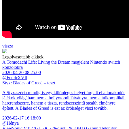
vissza
Legolvasottabb cikkek
A Tomodachi Life: Living the Dream megjelent Nintendo switch
konzolokra
2026-04-20 08:25:00
@FenrirXVII
Styx: Blades of Greed – teszt
A Styx-széria mindig is egy különleges helyet foglalt el a lopakodós
játékok világában: nem a hollywoodi látványra, nem a túlkomplikált
harcrendszerre, hanem a tiszta, rendszerszintű stealth élményre
épített. A Blades of Greed is ezt az örökséget viszi tovább.
2026-02-17 16:18:00
@Hénya
ViewSonic VX27G1-2K 27&quot; 2K QHD Gaming Monitor