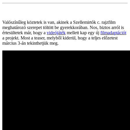
Valószínűleg köztetek is van, akinek a Szellemirtók c. rajzfilm
meghatározó szerepet töltött be gyerekkorában. Nos, biztos arról is
értesültetek már, hogy a
videójáték
mellett kap egy új
filmadaptációt
a projekt. Most a teaser, melyből kiderül, hogy a teljes előzetest
március 3-án tekinthetjük meg.