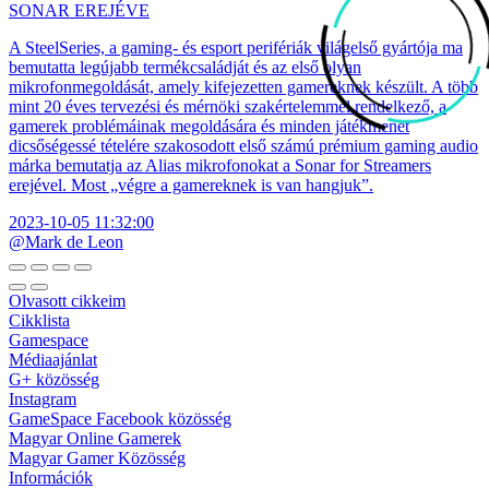
SONAR EREJÉVE
A SteelSeries, a gaming- és esport perifériák világelső gyártója ma
bemutatta legújabb termékcsaládját és az első olyan
mikrofonmegoldását, amely kifejezetten gamereknek készült. A több
mint 20 éves tervezési és mérnöki szakértelemmel rendelkező, a
gamerek problémáinak megoldására és minden játékmenet
dicsőségessé tételére szakosodott első számú prémium gaming audio
márka bemutatja az Alias mikrofonokat a Sonar for Streamers
erejével. Most „végre a gamereknek is van hangjuk”.
2023-10-05 11:32:00
@Mark de Leon
Olvasott cikkeim
Cikklista
Gamespace
Médiaajánlat
G+ közösség
Instagram
GameSpace Facebook közösség
Magyar Online Gamerek
Magyar Gamer Közösség
Információk