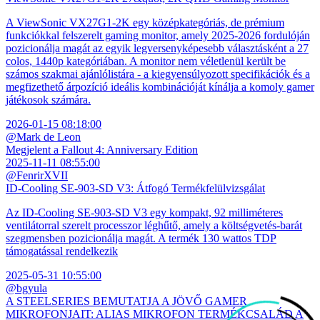
A ViewSonic VX27G1-2K egy középkategóriás, de prémium
funkciókkal felszerelt gaming monitor, amely 2025-2026 fordulóján
pozicionálja magát az egyik legversenyképesebb választásként a 27
colos, 1440p kategóriában. A monitor nem véletlenül került be
számos szakmai ajánlólistára - a kiegyensúlyozott specifikációk és a
megfizethető árpozíció ideális kombinációját kínálja a komoly gamer
játékosok számára.
2026-01-15 08:18:00
@Mark de Leon
Megjelent a Fallout 4: Anniversary Edition
2025-11-11 08:55:00
@FenrirXVII
ID-Cooling SE-903-SD V3: Átfogó Termékfelülvizsgálat
Az ID-Cooling SE-903-SD V3 egy kompakt, 92 milliméteres
ventilátorral szerelt processzor léghűtő, amely a költségvetés-barát
szegmensben pozicionálja magát. A termék 130 wattos TDP
támogatással rendelkezik
2025-05-31 10:55:00
@bgyula
A STEELSERIES BEMUTATJA A JÖVŐ GAMER
MIKROFONJAIT: ALIAS MIKROFON TERMÉKCSALÁD A