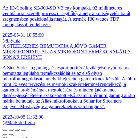
Az ID-Cooling SE-903-SD V3 egy kompakt, 92 milliméteres
ventilátorral szerelt processzor léghűtő, amely a költségvetés-barát
szegmensben pozicionálja magát. A termék 130 wattos TDP
támogatással rendelkezik
2025-05-31 10:55:00
@bgyula
A STEELSERIES BEMUTATJA A JÖVŐ GAMER
MIKROFONJAIT: ALIAS MIKROFON TERMÉKCSALÁD A
SONAR EREJÉVE
A SteelSeries, a gaming- és esport perifériák világelső gyártója ma
bemutatta legújabb termékcsaládját és az első olyan
mikrofonmegoldását, amely kifejezetten gamereknek készült. A több
mint 20 éves tervezési és mérnöki szakértelemmel rendelkező, a
gamerek problémáinak megoldására és minden játékmenet
dicsőségessé tételére szakosodott első számú prémium gaming audio
márka bemutatja az Alias mikrofonokat a Sonar for Streamers
erejével. Most „végre a gamereknek is van hangjuk”.
2023-10-05 11:32:00
@Mark de Leon