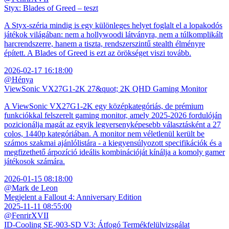
Styx: Blades of Greed – teszt
A Styx-széria mindig is egy különleges helyet foglalt el a lopakodós
játékok világában: nem a hollywoodi látványra, nem a túlkomplikált
harcrendszerre, hanem a tiszta, rendszerszintű stealth élményre
épített. A Blades of Greed is ezt az örökséget viszi tovább.
2026-02-17 16:18:00
@Hénya
ViewSonic VX27G1-2K 27&quot; 2K QHD Gaming Monitor
A ViewSonic VX27G1-2K egy középkategóriás, de prémium
funkciókkal felszerelt gaming monitor, amely 2025-2026 fordulóján
pozicionálja magát az egyik legversenyképesebb választásként a 27
colos, 1440p kategóriában. A monitor nem véletlenül került be
számos szakmai ajánlólistára - a kiegyensúlyozott specifikációk és a
megfizethető árpozíció ideális kombinációját kínálja a komoly gamer
játékosok számára.
2026-01-15 08:18:00
@Mark de Leon
Megjelent a Fallout 4: Anniversary Edition
2025-11-11 08:55:00
@FenrirXVII
ID-Cooling SE-903-SD V3: Átfogó Termékfelülvizsgálat