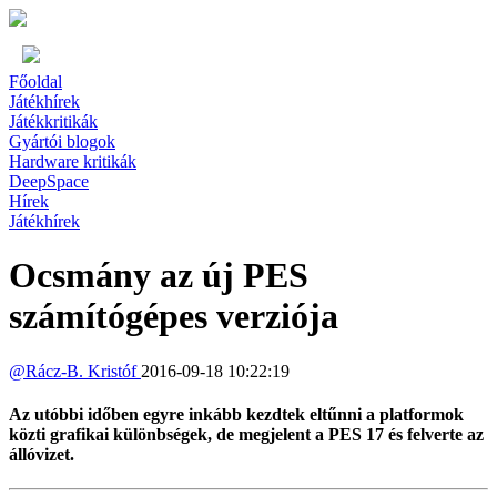
Főoldal
Játékhírek
Játékkritikák
Gyártói blogok
Hardware kritikák
DeepSpace
Hírek
Játékhírek
Ocsmány az új PES
számítógépes verziója
@
Rácz-B. Kristóf
2016-09-18 10:22:19
Az utóbbi időben egyre inkább kezdtek eltűnni a platformok
közti grafikai különbségek, de megjelent a PES 17 és felverte az
állóvizet.