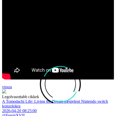
vissza
Legolvasottabb cikkek
A Tomodachi Life: Living the Dream megjelent Nintendo switch
konzolokra
2026-04-20 08:25:00
@FenrirXVII