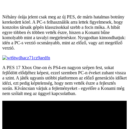
Néhány órája jelent csak meg az új PES, de máris hatalmas botrány
kerekedett köré. A PC-s felhasználók arra lettek figyelmesek, hogy
konzolos társaik gépén klasszisokkal szebb a focis móka. A hibát
egyre többen és többen vették észre, hiszen a Konami bűne
komolyabb mint a tavalyi megjelenéskor. Nyugodtan kimondhatjuk:
idén a PC-s verzió ocsmányabb, mint az előző, vagy azt megelőző
verzió.
A PES 17 Xbox One-on és PS4-en nagyon szépen fest, sokat
fejlődött elődjéhez képest, ezzel szemben PC-n éveket zuhant vissza
a szint. A játék ugyanis utóbbi platformon az előző generációs időket
idézi, ezt pedig képtelenség, hogy nem vették észre a fejlesztés
során. Kíváncsian várjuk a fejleményeket - egyelőre a Konami még
nem szólalt meg az üggyel kapcsolatban.