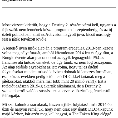
Most viszont kiderült, hogy a Destiny 2. részére várni kell, ugyanis a
fejlesztők nem lennének kész a programmal szeptemberig, és az új
üzleti politikában, amit az Activision hagyott jóvá, kicsit máshogy
fest a játék felvázolt jövője.
A legelső ilyen infók alapján a program eredetileg 2013-ban kezdte
volna meg pályafutását, amiből köztudottan 2014 lett és úgy tűnt, a
Bungie évente akar piacra dobni az egyik legnagyobb PS4-es
franchise alá tartozó címeket, de úgy tűnik, ez nem fog összejönni.
Az alap felállás egyébként az lett volna, hogy teljes értékű
folytatásokat minden második évben dobnak ki lemezes formában,
és a köztes években pedig letölthető DLC-kkel tartanák meg a
játékosokat, akikből mára már több mint 20 millió van(!). Ezt a
rotációt egészen 2019-ig akarták alkalmazni, de a Destiny 2
szeptemberről való lecsúszása ezt a tervet valószínűleg fenekestül
felforgatja.
Mi szurkolunk a srácoknak, hiszen a játék folytatását már 2014 óta
űzik és nagyon reméljük, hogy nem csak egy újabb DLC-t kapunk
majd kézhez, bár azért meg kell hagyni, a The Taken King eléggé