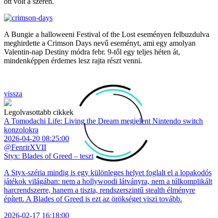
ott volt a szeren.
A Bungie a halloweeni Festival of the Lost eseményen felbuzdulva
meghirdette a Crimson Days nevű eseményt, ami egy amolyan
Valentin-nap Destiny módra febr. 9-től egy teljes héten át,
mindenképpen érdemes lesz rajta részt venni.
vissza
Legolvasottabb cikkek
A Tomodachi Life: Living the Dream megjelent Nintendo switch
konzolokra
2026-04-20 08:25:00
@FenrirXVII
Styx: Blades of Greed – teszt
A Styx-széria mindig is egy különleges helyet foglalt el a lopakodós
játékok világában: nem a hollywoodi látványra, nem a túlkomplikált
harcrendszerre, hanem a tiszta, rendszerszintű stealth élményre
épített. A Blades of Greed is ezt az örökséget viszi tovább.
2026-02-17 16:18:00