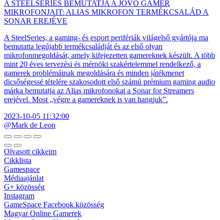
A STEELSERIES BEMUTATJA A JÖVŐ GAMER
MIKROFONJAIT: ALIAS MIKROFON TERMÉKCSALÁD A
SONAR EREJÉVE
A SteelSeries, a gaming- és esport perifériák világelső gyártója ma
bemutatta legújabb termékcsaládját és az első olyan
mikrofonmegoldását, amely kifejezetten gamereknek készült. A több
mint 20 éves tervezési és mérnöki szakértelemmel rendelkező, a
gamerek problémáinak megoldására és minden játékmenet
dicsőségessé tételére szakosodott első számú prémium gaming audio
márka bemutatja az Alias mikrofonokat a Sonar for Streamers
erejével. Most „végre a gamereknek is van hangjuk”.
2023-10-05 11:32:00
@Mark de Leon
Olvasott cikkeim
Cikklista
Gamespace
Médiaajánlat
G+ közösség
Instagram
GameSpace Facebook közösség
Magyar Online Gamerek