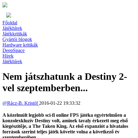
Főoldal
Játékhírek
Játékkritikák
Gyártói blogok
Hardware kritikák
DeepSpace
Hírek
Játékhírek
Nem játszhatunk a Destiny 2-
vel szeptemberben...
@
Rácz-B. Kristóf
2016-01-22 19:33:32
A közelmúlt legjobb sci-fi online FPS játéka egyértelműen a
konzolexkluzív Destiny volt, aminek tavaly érkezett meg első
kiegészítője, a The Taken King. Az első expanziót a hivatalos
források szerint teljes játék követte volna a következő év
szeptemberében.