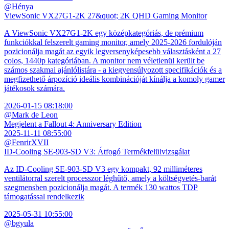
@Hénya
ViewSonic VX27G1-2K 27&quot; 2K QHD Gaming Monitor
A ViewSonic VX27G1-2K egy középkategóriás, de prémium
funkciókkal felszerelt gaming monitor, amely 2025-2026 fordulóján
pozicionálja magát az egyik legversenyképesebb választásként a 27
colos, 1440p kategóriában. A monitor nem véletlenül került be
számos szakmai ajánlólistára - a kiegyensúlyozott specifikációk és a
megfizethető árpozíció ideális kombinációját kínálja a komoly gamer
játékosok számára.
2026-01-15 08:18:00
@Mark de Leon
Megjelent a Fallout 4: Anniversary Edition
2025-11-11 08:55:00
@FenrirXVII
ID-Cooling SE-903-SD V3: Átfogó Termékfelülvizsgálat
Az ID-Cooling SE-903-SD V3 egy kompakt, 92 milliméteres
ventilátorral szerelt processzor léghűtő, amely a költségvetés-barát
szegmensben pozicionálja magát. A termék 130 wattos TDP
támogatással rendelkezik
2025-05-31 10:55:00
@bgyula