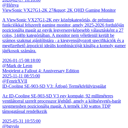
@Hénya
ViewSonic VX27G1-2K 27&quot; 2K QHD Gaming Monitor
A ViewSonic VX27G1-2K egy középkategóriás, de prémium
funkciókkal felszerelt gaming monitor, amely 2025-2026 fordulóján
pozicionálja magát az egyik legversenyképesebb választásként a 27
colos, 1440p kategóriában. A monitor nem véletlenül került be
számos szakmai ajánlólistára - a kiegyensúlyozott specifikációk és a
megfizethető árpozíció ideális kombinációját kínálja a komoly gamer
játékosok számára.
2026-01-15 08:18:00
@Mark de Leon
Megjelent a Fallout 4: Anniversary Edition
2025-11-11 08:55:00
@FenrirXVII
ID-Cooling SE-903-SD V3: Átfogó Termékfelülvizsgálat
Az ID-Cooling SE-903-SD V3 egy kompakt, 92 milliméteres
ventilátorral szerelt processzor léghűtő, amely a költségvetés-barát
szegmensben pozicionálja magát. A termék 130 wattos TDP
támogatással rendelkezik
2025-05-31 10:55:00
@bgyula