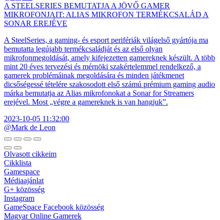
A STEELSERIES BEMUTATJA A JÖVŐ GAMER
MIKROFONJAIT: ALIAS MIKROFON TERMÉKCSALÁD A
SONAR EREJÉVE
A SteelSeries, a gaming- és esport perifériák világelső gyártója ma
bemutatta legújabb termékcsaládját és az első olyan
mikrofonmegoldását, amely kifejezetten gamereknek készült. A több
mint 20 éves tervezési és mérnöki szakértelemmel rendelkező, a
gamerek problémáinak megoldására és minden játékmenet
dicsőségessé tételére szakosodott első számú prémium gaming audio
márka bemutatja az Alias mikrofonokat a Sonar for Streamers
erejével. Most „végre a gamereknek is van hangjuk”.
2023-10-05 11:32:00
@Mark de Leon
Olvasott cikkeim
Cikklista
Gamespace
Médiaajánlat
G+ közösség
Instagram
GameSpace Facebook közösség
Magyar Online Gamerek