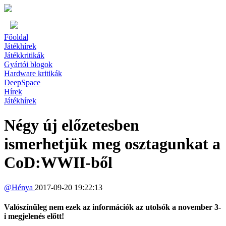
Főoldal
Játékhírek
Játékkritikák
Gyártói blogok
Hardware kritikák
DeepSpace
Hírek
Játékhírek
Négy új előzetesben
ismerhetjük meg osztagunkat a
CoD:WWII-ből
@
Hénya
2017-09-20 19:22:13
Valószínűleg nem ezek az információk az utolsók a november 3-
i megjelenés előtt!