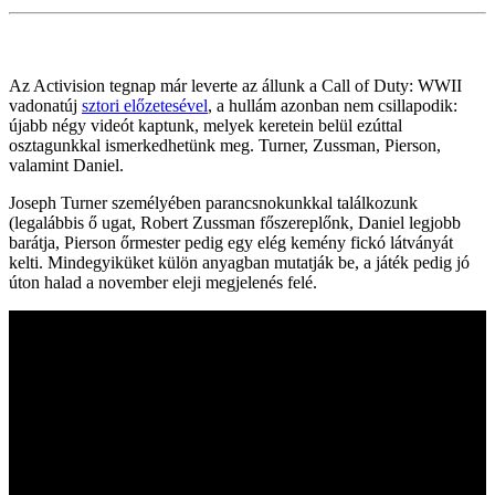
Az Activision tegnap már leverte az állunk a Call of Duty: WWII
vadonatúj
sztori előzetesével
, a hullám azonban nem csillapodik:
újabb négy videót kaptunk, melyek keretein belül ezúttal
osztagunkkal ismerkedhetünk meg. Turner, Zussman, Pierson,
valamint Daniel.
Joseph Turner személyében parancsnokunkkal találkozunk
(legalábbis ő ugat, Robert Zussman főszereplőnk, Daniel legjobb
barátja, Pierson őrmester pedig egy elég kemény fickó látványát
kelti. Mindegyiküket külön anyagban mutatják be, a játék pedig jó
úton halad a november eleji megjelenés felé.