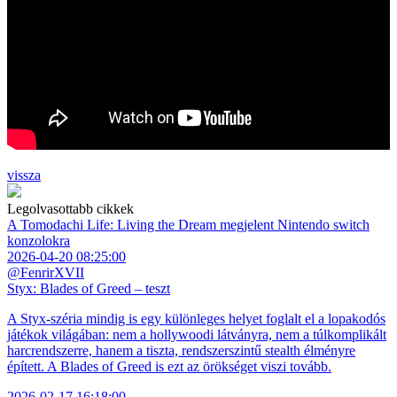
vissza
Legolvasottabb cikkek
A Tomodachi Life: Living the Dream megjelent Nintendo switch
konzolokra
2026-04-20 08:25:00
@FenrirXVII
Styx: Blades of Greed – teszt
A Styx-széria mindig is egy különleges helyet foglalt el a lopakodós
játékok világában: nem a hollywoodi látványra, nem a túlkomplikált
harcrendszerre, hanem a tiszta, rendszerszintű stealth élményre
épített. A Blades of Greed is ezt az örökséget viszi tovább.
2026-02-17 16:18:00