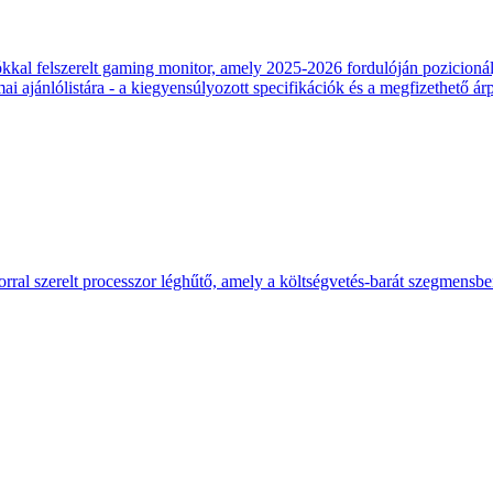
 felszerelt gaming monitor, amely 2025-2026 fordulóján pozicionálja
 ajánlólistára - a kiegyensúlyozott specifikációk és a megfizethető ár
ral szerelt processzor léghűtő, amely a költségvetés-barát szegmensb