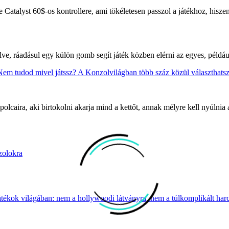
 Catalyst 60$-os kontrollere, ami tökéletesen passzol a játékhoz, hiszen
ve, ráadásul egy külön gomb segít játék közben elérni az egyes, példáu
Nem tudod mivel játssz? A Konzolvilágban több száz közül választhatsz
polcaira, aki birtokolni akarja mind a kettőt, annak mélyre kell nyúlnia
zolokra
átékok világában: nem a hollywoodi látványra, nem a túlkomplikált harcr