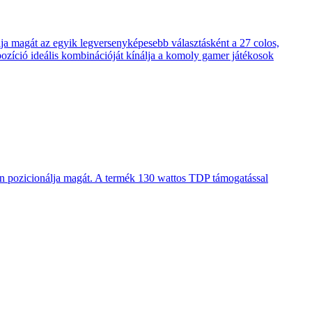
 magát az egyik legversenyképesebb választásként a 27 colos,
pozíció ideális kombinációját kínálja a komoly gamer játékosok
en pozicionálja magát. A termék 130 wattos TDP támogatással