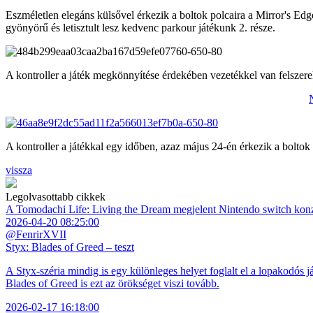
Eszméletlen elegáns külsővel érkezik a boltok polcaira a Mirror's Edge
gyönyörű és letisztult lesz kedvenc parkour játékunk 2. része.
A kontroller a játék megkönnyítése érdekében vezetékkel van felszerel
A kontroller a játékkal egy időben, azaz május 24-én érkezik a boltok 
vissza
Legolvasottabb cikkek
A Tomodachi Life: Living the Dream megjelent Nintendo switch kon
2026-04-20 08:25:00
@FenrirXVII
Styx: Blades of Greed – teszt
A Styx-széria mindig is egy különleges helyet foglalt el a lopakodós j
Blades of Greed is ezt az örökséget viszi tovább.
2026-02-17 16:18:00