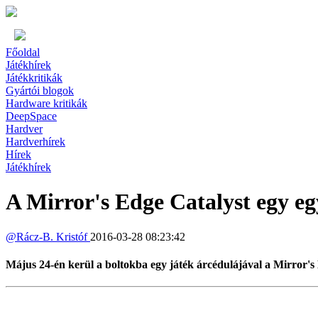
Főoldal
Játékhírek
Játékkritikák
Gyártói blogok
Hardware kritikák
DeepSpace
Hardver
Hardverhírek
Hírek
Játékhírek
A Mirror's Edge Catalyst egy eg
@
Rácz-B. Kristóf
2016-03-28 08:23:42
Május 24-én kerül a boltokba egy játék árcédulájával a Mirror'