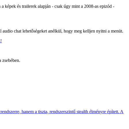
 a képek és trailerek alapján - csak úgy mint a 2008-as epizód -
l audio chat lehetőségeket anélkül, hogy meg kelljen nyitni a menüt.
!
 a zsebében.
endszerre, hanem a tiszta, rendszerszintű stealth élményre épített. A