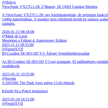
@Hénya
ViewSonic VX27G1-2K 27&quot; 2K QHD Gaming Monitor
A ViewSonic VX27G1-2K egy középkategóriás, de prémium funkciókkal
1440p kategóriában. A monitor nem véletlenül került be számos szakmai
számára.
2026-01-15 08:18:00
@Mark de Leon
Megjelent a Fallout 4: Anniversary Edition
2025-11-11 08:55:00
@FenrirXVII
ID-Cooling SE-903-SD V3: Átfogó Termékfelülvizsgálat
Az ID-Cooling SE-903-SD V3 egy kompakt, 92 milliméteres ventilátor
rendelkezik
2025-05-31 10:55:00
@bgyula
A DOOM: The Dark Ages május 15-én érkezik
Készülj fel a Pokol leigázásra!
2025-01-24 16:51:00
@FenrirXVII