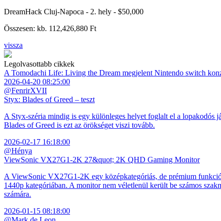
DreamHack Cluj-Napoca - 2. hely - $50,000
Összesen: kb. 112,426,880 Ft
vissza
Legolvasottabb cikkek
A Tomodachi Life: Living the Dream megjelent Nintendo switch kon
2026-04-20 08:25:00
@FenrirXVII
Styx: Blades of Greed – teszt
A Styx-széria mindig is egy különleges helyet foglalt el a lopakodós j
Blades of Greed is ezt az örökséget viszi tovább.
2026-02-17 16:18:00
@Hénya
ViewSonic VX27G1-2K 27&quot; 2K QHD Gaming Monitor
A ViewSonic VX27G1-2K egy középkategóriás, de prémium funkciókkal
1440p kategóriában. A monitor nem véletlenül került be számos szakmai
számára.
2026-01-15 08:18:00
@Mark de Leon