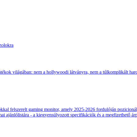
zolokra
átékok világában: nem a hollywoodi látványra, nem a túlkomplikált harcr
 felszerelt gaming monitor, amely 2025-2026 fordulóján pozicionálja
 ajánlólistára - a kiegyensúlyozott specifikációk és a megfizethető ár