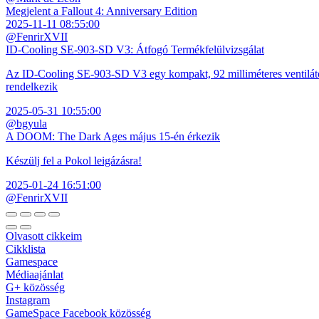
Megjelent a Fallout 4: Anniversary Edition
2025-11-11 08:55:00
@FenrirXVII
ID-Cooling SE-903-SD V3: Átfogó Termékfelülvizsgálat
Az ID-Cooling SE-903-SD V3 egy kompakt, 92 milliméteres ventilátor
rendelkezik
2025-05-31 10:55:00
@bgyula
A DOOM: The Dark Ages május 15-én érkezik
Készülj fel a Pokol leigázásra!
2025-01-24 16:51:00
@FenrirXVII
Olvasott cikkeim
Cikklista
Gamespace
Médiaajánlat
G+ közösség
Instagram
GameSpace Facebook közösség