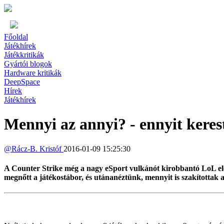
Főoldal
Játékhírek
Játékkritikák
Gyártói blogok
Hardware kritikák
DeepSpace
Hírek
Játékhírek
Mennyi az annyi? - ennyit kere
@
Rácz-B. Kristóf
2016-01-09 15:25:30
A Counter Strike még a nagy eSport vulkánót kirobbantó LoL előtt i
megnőtt a játékostábor, és utánanéztünk, mennyit is szakítottak a