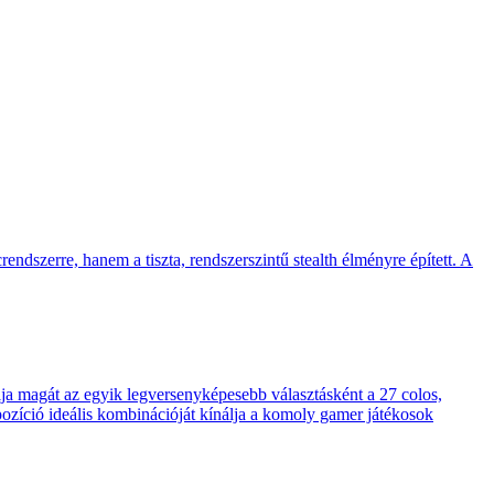
endszerre, hanem a tiszta, rendszerszintű stealth élményre épített. A
 magát az egyik legversenyképesebb választásként a 27 colos,
pozíció ideális kombinációját kínálja a komoly gamer játékosok