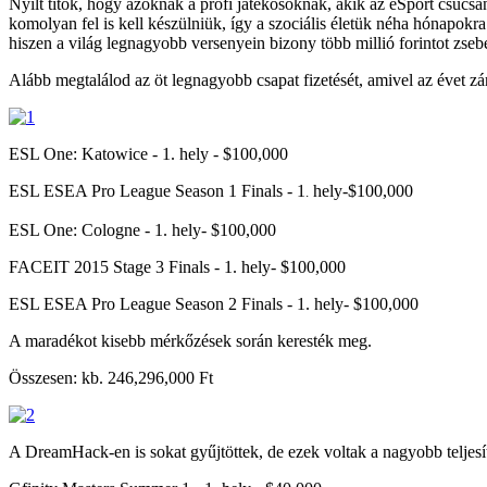
Nyílt titok, hogy azoknak a profi játékosoknak, akik az eSport csúc
komolyan fel is kell készülniük, így a szociális életük néha hónapokra
hiszen a világ legnagyobb versenyein bizony több millió forintot zs
Alább megtalálod az öt legnagyobb csapat fizetését, amivel az évet zá
ESL One: Katowice - 1. hely - $100,000
ESL ESEA Pro League Season 1 Finals - 1
hely-$100,000
.
ESL One: Cologne - 1. hely- $100,000
FACEIT 2015 Stage 3 Finals - 1. hely- $100,000
ESL ESEA Pro League Season 2 Finals - 1. hely- $100,000
A maradékot kisebb mérkőzések során keresték meg.
Összesen: kb. 246,296,000 Ft
A DreamHack-en is sokat gyűjtöttek, de ezek voltak a nagyobb teljes