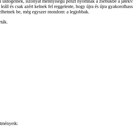
sán üldögélnek, iszonyat mennyiségű pénzt nyomnak a zsebükbe a játékv
 leáll és csak azért kelnek fel reggelente, hogy újra és újra gyakorolha
ebelhetnek be, még egyszer mondom: a legjobbak.
rták.
ítményeik: