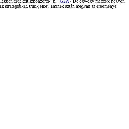
ilágban érdekelt szponzorok (pl.:
G2A
). De egy-egy meccsre nagyon
ssák stratégiáikat, trükkjeiket, aminek aztán megvan az eredménye,