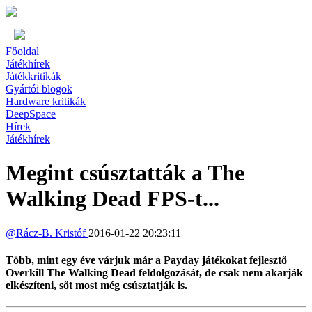
Főoldal
Játékhírek
Játékkritikák
Gyártói blogok
Hardware kritikák
DeepSpace
Hírek
Játékhírek
Megint csúsztatták a The
Walking Dead FPS-t...
@
Rácz-B. Kristóf
2016-01-22 20:23:11
Több, mint egy éve várjuk már a Payday játékokat fejlesztő
Overkill The Walking Dead feldolgozását, de csak nem akarják
elkészíteni, sőt most még csúsztatják is.