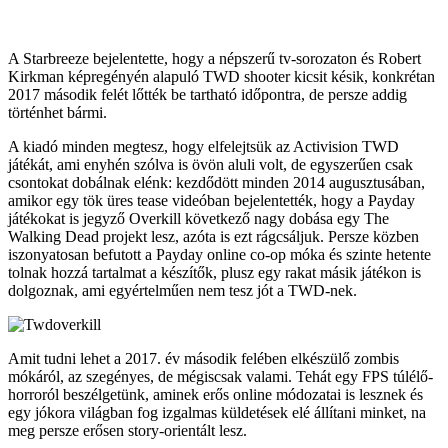
A Starbreeze bejelentette, hogy a népszerű tv-sorozaton és Robert
Kirkman képregényén alapuló TWD shooter kicsit késik, konkrétan
2017 második felét lőtték be tartható időpontra, de persze addig
történhet bármi.
A kiadó minden megtesz, hogy elfelejtsük az Activision TWD
játékát, ami enyhén szólva is övön aluli volt, de egyszerűen csak
csontokat dobálnak elénk: kezdődött minden 2014 augusztusában,
amikor egy tök üres tease videóban bejelentették, hogy a Payday
játékokat is jegyző Overkill következő nagy dobása egy The
Walking Dead projekt lesz, azóta is ezt rágcsáljuk. Persze közben
iszonyatosan befutott a Payday online co-op móka és szinte hetente
tolnak hozzá tartalmat a készítők, plusz egy rakat másik játékon is
dolgoznak, ami egyértelműen nem tesz jót a TWD-nek.
Amit tudni lehet a 2017. év második felében elkészülő zombis
mókáról, az szegényes, de mégiscsak valami. Tehát egy FPS túlélő-
horroról beszélgetünk, aminek erős online módozatai is lesznek és
egy jókora világban fog izgalmas küldetések elé állítani minket, na
meg persze erősen story-orientált lesz.