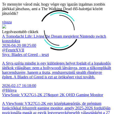
Te mennyire várod már, hogy végre egy igazán izgalmas zombis
játékkal játszhass, ami a The Walking Dead élő-halottjai között
játszódik?
vissza
Legolvasottabb cikkek
A Tomodachi Life: Living the Dream megjelent Nintendo switch
konzolokra
2026-04-20 08:25:00
@FenrirXVII
Styx: Blades of Greed – teszt
A Styx-széria mindig is egy különleges helyet foglalt el a lopakodós
játékok világában: nem a hollywoodi látványra, nem a túlkomplikált
harcrendszerre, hanem a tiszta, rendszerszintű stealth élményre
épített. A Blades of Greed is ezt az örökséget viszi tovább.
2026-02-17 16:18:00
@Hénya
ViewSonic VX27G1-2K 27&quot; 2K QHD Gaming Monitor
A ViewSonic VX27G1-2K egy középkategóriás, de prémium
funkciókkal felszerelt gaming monitor, amely 2025-2026 fordulóján
pozicionálja magát az egyik legversenyképesebb választásként a 27