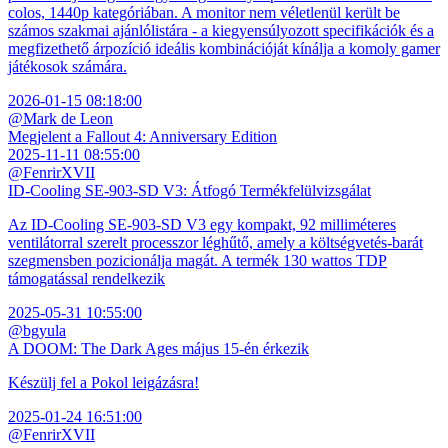
colos, 1440p kategóriában. A monitor nem véletlenül került be
számos szakmai ajánlólistára - a kiegyensúlyozott specifikációk és a
megfizethető árpozíció ideális kombinációját kínálja a komoly gamer
játékosok számára.
2026-01-15 08:18:00
@Mark de Leon
Megjelent a Fallout 4: Anniversary Edition
2025-11-11 08:55:00
@FenrirXVII
ID-Cooling SE-903-SD V3: Átfogó Termékfelülvizsgálat
Az ID-Cooling SE-903-SD V3 egy kompakt, 92 milliméteres
ventilátorral szerelt processzor léghűtő, amely a költségvetés-barát
szegmensben pozicionálja magát. A termék 130 wattos TDP
támogatással rendelkezik
2025-05-31 10:55:00
@bgyula
A DOOM: The Dark Ages május 15-én érkezik
Készülj fel a Pokol leigázásra!
2025-01-24 16:51:00
@FenrirXVII