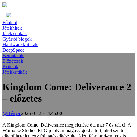
Főoldal
Játékhírek
Játékkritikák
Gyártói blogok
Hardware kritikák
DeepSpace
Bemutatók
Előzetesek
Kritikák
Játékkritikák
Kingdom Come: Deliverance 2
– előzetes
@Hénya
2025-01-25 14:46:00
A Kingdom Come: Deliverance megjelenése óta már 7 év telt el. A
Warhorse Studios RPG-je olyan magasságokba tört, ahol szinte
elkerülhetetlen egy folytatás elkészülte. Idén február 4-én meg is