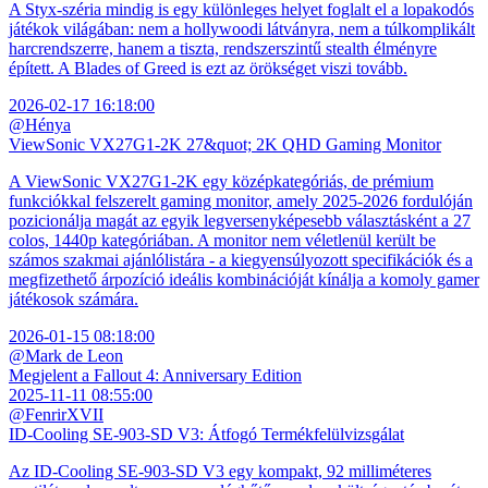
A Styx-széria mindig is egy különleges helyet foglalt el a lopakodós
játékok világában: nem a hollywoodi látványra, nem a túlkomplikált
harcrendszerre, hanem a tiszta, rendszerszintű stealth élményre
épített. A Blades of Greed is ezt az örökséget viszi tovább.
2026-02-17 16:18:00
@Hénya
ViewSonic VX27G1-2K 27&quot; 2K QHD Gaming Monitor
A ViewSonic VX27G1-2K egy középkategóriás, de prémium
funkciókkal felszerelt gaming monitor, amely 2025-2026 fordulóján
pozicionálja magát az egyik legversenyképesebb választásként a 27
colos, 1440p kategóriában. A monitor nem véletlenül került be
számos szakmai ajánlólistára - a kiegyensúlyozott specifikációk és a
megfizethető árpozíció ideális kombinációját kínálja a komoly gamer
játékosok számára.
2026-01-15 08:18:00
@Mark de Leon
Megjelent a Fallout 4: Anniversary Edition
2025-11-11 08:55:00
@FenrirXVII
ID-Cooling SE-903-SD V3: Átfogó Termékfelülvizsgálat
Az ID-Cooling SE-903-SD V3 egy kompakt, 92 milliméteres