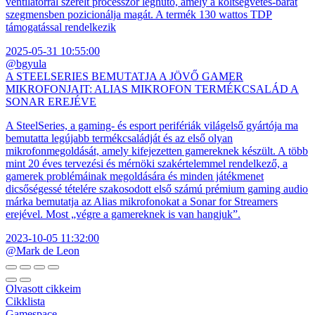
ventilátorral szerelt processzor léghűtő, amely a költségvetés-barát
szegmensben pozicionálja magát. A termék 130 wattos TDP
támogatással rendelkezik
2025-05-31 10:55:00
@bgyula
A STEELSERIES BEMUTATJA A JÖVŐ GAMER
MIKROFONJAIT: ALIAS MIKROFON TERMÉKCSALÁD A
SONAR EREJÉVE
A SteelSeries, a gaming- és esport perifériák világelső gyártója ma
bemutatta legújabb termékcsaládját és az első olyan
mikrofonmegoldását, amely kifejezetten gamereknek készült. A több
mint 20 éves tervezési és mérnöki szakértelemmel rendelkező, a
gamerek problémáinak megoldására és minden játékmenet
dicsőségessé tételére szakosodott első számú prémium gaming audio
márka bemutatja az Alias mikrofonokat a Sonar for Streamers
erejével. Most „végre a gamereknek is van hangjuk”.
2023-10-05 11:32:00
@Mark de Leon
Olvasott cikkeim
Cikklista
Gamespace