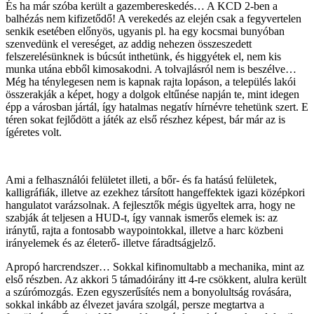
És ha már szóba került a gazembereskedés… A KCD 2-ben a
balhézás nem kifizetődő! A verekedés az elején csak a fegyvertelen
senkik esetében előnyös, ugyanis pl. ha egy kocsmai bunyóban
szenvedünk el vereséget, az addig nehezen összeszedett
felszerelésünknek is búcsút inthetünk, és higgyétek el, nem kis
munka utána ebből kimosakodni. A tolvajlásról nem is beszélve…
Még ha ténylegesen nem is kapnak rajta lopáson, a település lakói
összerakják a képet, hogy a dolgok eltűnése napján te, mint idegen
épp a városban jártál, így hatalmas negatív hírnévre tehetünk szert. E
téren sokat fejlődött a játék az első részhez képest, bár már az is
ígéretes volt.
Ami a felhasználói felületet illeti, a bőr- és fa hatású felületek,
kalligráfiák, illetve az ezekhez társított hangeffektek igazi középkori
hangulatot varázsolnak. A fejlesztők mégis ügyeltek arra, hogy ne
szabják át teljesen a HUD-t, így vannak ismerős elemek is: az
iránytű, rajta a fontosabb waypointokkal, illetve a harc közbeni
irányelemek és az életerő- illetve fáradtságjelző.
Apropó harcrendszer… Sokkal kifinomultabb a mechanika, mint az
első részben. Az akkori 5 támadóirány itt 4-re csökkent, alulra került
a szúrómozgás. Ezen egyszerűsítés nem a bonyolultság rovására,
sokkal inkább az élvezet javára szolgál, persze megtartva a