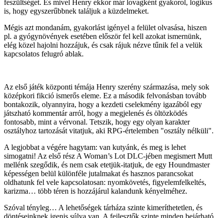
feszültséget. És mivel Henry ekkor már lovagként gyakorol, logikus
is, hogy egyszerűbbnek találjuk a küzdelmeket.
Mégis azt mondanám, gyakorlást igényel a felület olvasása, hiszen
pl. a gyógynövények esetében először fel kell azokat ismernünk,
elég közel hajolni hozzájuk, és csak rájuk nézve tűnik fel a velük
kapcsolatos felugró ablak.
Az első játék központi témája Henry szerény származása, mely sok
középkori fikció ismerős eleme. Ez a második felvonásban tovább
bontakozik, olyannyira, hogy a kezdeti cselekmény igazából egy
játszható kommentár arról, hogy a megjelenés és öltözködés
fontosabb, mint a vérvonal. Tetszik, hogy egy olyan karakter
osztályhoz tartozását vitatjuk, aki RPG-értelemben "osztály nélküli".
A legjobbat a végére hagytam: van kutyánk, és meg is lehet
simogatni! Az első rész A Woman’s Lot DLC-jében megismert Mutt
mellénk szegődik, és nem csak etetjük-itatjuk, de egy Houndmaster
képességen belül különféle jutalmakat és hasznos parancsokat
oldhatunk fel vele kapcsolatosan: nyomkövetés, figyelemfelkeltés,
karizma… több téren is hozzájárul kalandunk kényelméhez.
Szóval tényleg… A lehetőségek tárháza szinte kimeríthetetlen, és
döntéseinknek igenis súlya van. A fejlesztők szinte minden bejárható