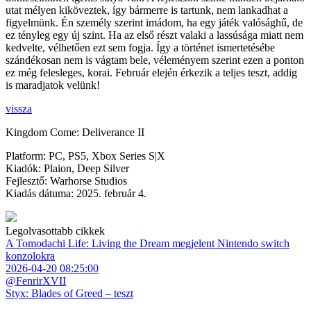
utat mélyen kiköveztek, így bármerre is tartunk, nem lankadhat a
figyelmünk. Én személy szerint imádom, ha egy játék valósághű, de
ez tényleg egy új szint. Ha az első részt valaki a lassúsága miatt nem
kedvelte, vélhetően ezt sem fogja. Így a történet ismertetésébe
szándékosan nem is vágtam bele, véleményem szerint ezen a ponton
ez még felesleges, korai. Február elején érkezik a teljes teszt, addig
is maradjatok velünk!
vissza
Kingdom Come: Deliverance II
Platform:
PC, PS5, Xbox Series S|X
Kiadók:
Plaion, Deep Silver
Fejlesztő:
Warhorse Studios
Kiadás dátuma:
2025. február 4.
Legolvasottabb cikkek
A Tomodachi Life: Living the Dream megjelent Nintendo switch
konzolokra
2026-04-20 08:25:00
@FenrirXVII
Styx: Blades of Greed – teszt