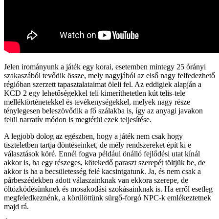
Jelen irományunk a játék egy korai, esetemben mintegy 25 órányi
szakaszából tevődik össze, mely nagyjából az első nagy felfedezhető
régióban szerzett tapasztalataimat öleli fel. Az eddigiek alapján a
KCD 2 egy lehetőségekkel teli kimeríthetetlen kút telis-tele
melléktörténetekkel és tevékenységekkel, melyek nagy része
ténylegesen beleszövődik a fő szálakba is, így az anyagi javakon
felül narratív módon is megtérül ezek teljesítése.
A legjobb dolog az egészben, hogy a játék nem csak hogy
tiszteletben tartja döntéseinket, de mély rendszereket épít ki e
választások köré. Ennél fogva például önálló fejlődési utat kínál
akkor is, ha egy részeges, kötekedő paraszt szerepét töltjük be, de
akkor is ha a becsületesség felé kacsintgatunk. Ja, és nem csak a
párbeszédekben adott válaszainknak van ekkora szerepe, de
öltözködésünknek és mosakodási szokásainknak is. Ha erről esetleg
megfeledkeznénk, a körülöttünk sürgő-forgó NPC-k emlékeztetnek
majd rá.