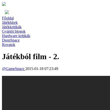
Főoldal
Játékhírek
Játékkritikák
Gyártói blogok
Hardware kritikák
DeepSpace
Rovatok
Játékból film - 2.
@
GameSpace
2015-01-18 07:23:49