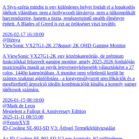
A Styx-széria mindig is egy különleges helyet foglalt el a lopakodós
játékok világában: nem a hollywoodi látványra, nem a túlkomplikált
harcrendszerre, hanem a tiszta, rendszerszintű stealth élményre
épített. A Blades of Greed is ezt az örökséget viszi tovább.
2026-02-17 16:18:00
@Hénya
ViewSonic VX27G1-2K 27&quot; 2K QHD Gaming Monitor
A ViewSonic VX27G1-2K egy középkategóriás, de prémium
funkciókkal felszerelt gaming monitor, amely 2025-2026 fordulóján
pozicionálja magát az egyik legversenyképesebb választásként a 27
colos, 1440p kategóriában. A monitor nem véletlenül került be
számos szakmai ajánlólistára - a kiegyensúlyozott specifikációk és a
megfizethető árpozíció ideális kombinációját kínálja a komoly gamer
játékosok számára.
2026-01-15 08:18:00
@Mark de Leon
Megjelent a Fallout 4: Anniversary Edition
2025-11-11 08:55:00
@FenrirXVII
ID-Cooling SE-903-SD V3: Átfogó Termékfelülvizsgálat
Az ID-Cooling SE-903-SD V3 egy kompakt, 92 milliméteres