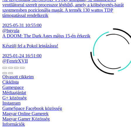
ventilátorral szerelt processzor léghűtő, amely a költségvetés-barát
szegmensben pozicionálja magát. A termék 130 wattos TDP
támogatással rendelkezik
2025-05-31 10:55:00
@bgyula
A DOOM: The Dark Ages május 15-én érkezik
Készülj fel a Pokol leigázásra!
2025-01-24 16:51:00
@FenrirXVII
Olvasott cikkeim
Cikklista
Gamespace
Médiaajánlat
G+ közösség
Instagram
GameSpace Facebook közösség
Magyar Online Gamerek
Magyar Gamer Közösség
Információk