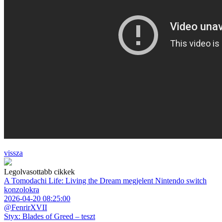
vissza
Legolvasottabb cikkek
A Tomodachi Life: Living the Dream megjelent Nintendo switch
konzolokra
2026-04-20 08:25:00
@FenrirXVII
Styx: Blades of Greed – teszt