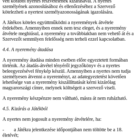
vett korábbi nyertes részvételének kizárásával. A nyertes
személyének azonosításához és ellenőrzéséhez a Szervező
kötelezheti a nyertest személyazonosságának igazolására.
A Játékos köteles együttműködni a nyeremények átvétele
érdekében. Amennyiben ennek nem tesz eleget, és a nyeremény
átvétele meghiúsul, a nyeremény a továbbiakban nem vehető át és a
Szervezőt semmilyen felelősség nem terheli ezzel kapcsolatban.
4.4. A nyeremény átadása
A nyeremény átadása minden esetben előre egyeztetett formában
történik. Az átadás-átvétel tényéről jegyzőkönyv és a nyertes
beleegyezésével fénykép készül. Amennyiben a nyertes nem tudja
személyesen átvenni a nyereményt, az adategyeztetést követően
lehetősége van a nyeremény kiszállíttatását kérni kizárólag
magyarországi címre, melynek költségeit a szervező viseli.
A nyeremény készpénzre nem váltható, másra át nem ruházható.
4.5. Kizárás a Játékból
A nyertes nem jogosult a nyeremény átvételére, ha:
- a Játékra jelentkezése időpontjában nem töltötte be a 18.
életévét;