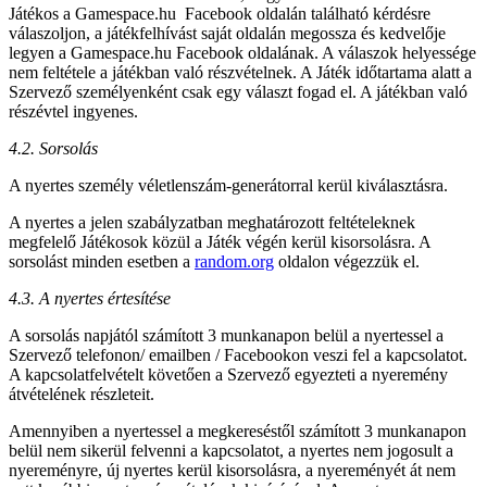
Játékos a Gamespace.hu Facebook oldalán található kérdésre
válaszoljon, a játékfelhívást saját oldalán megossza és kedvelője
legyen a Gamespace.hu Facebook oldalának. A válaszok helyessége
nem feltétele a játékban való részvételnek. A Játék időtartama alatt a
Szervező személyenként csak egy választ fogad el. A játékban való
részévtel ingyenes.
4.2. Sorsolás
A nyertes személy véletlenszám-generátorral kerül kiválasztásra.
A nyertes a jelen szabályzatban meghatározott feltételeknek
megfelelő Játékosok közül a Játék végén kerül kisorsolásra. A
sorsolást minden esetben a
random.org
oldalon végezzük el.
4.3. A nyertes értesítése
A sorsolás napjától számított 3 munkanapon belül a nyertessel a
Szervező telefonon/ emailben / Facebookon veszi fel a kapcsolatot.
A kapcsolatfelvételt követően a Szervező egyezteti a nyeremény
átvételének részleteit.
Amennyiben a nyertessel a megkereséstől számított 3 munkanapon
belül nem sikerül felvenni a kapcsolatot, a nyertes nem jogosult a
nyereményre, új nyertes kerül kisorsolásra, a nyereményét át nem