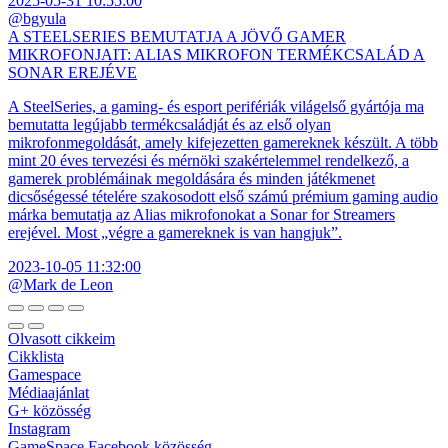
2025-05-31 10:55:00
@bgyula
A STEELSERIES BEMUTATJA A JÖVŐ GAMER
MIKROFONJAIT: ALIAS MIKROFON TERMÉKCSALÁD A
SONAR EREJÉVE
A SteelSeries, a gaming- és esport perifériák világelső gyártója ma
bemutatta legújabb termékcsaládját és az első olyan
mikrofonmegoldását, amely kifejezetten gamereknek készült. A több
mint 20 éves tervezési és mérnöki szakértelemmel rendelkező, a
gamerek problémáinak megoldására és minden játékmenet
dicsőségessé tételére szakosodott első számú prémium gaming audio
márka bemutatja az Alias mikrofonokat a Sonar for Streamers
erejével. Most „végre a gamereknek is van hangjuk”.
2023-10-05 11:32:00
@Mark de Leon
Olvasott cikkeim
Cikklista
Gamespace
Médiaajánlat
G+ közösség
Instagram
GameSpace Facebook közösség