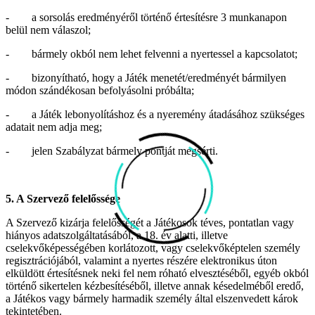
- a sorsolás eredményéről történő értesítésre 3 munkanapon
belül nem válaszol;
- bármely okból nem lehet felvenni a nyertessel a kapcsolatot;
- bizonyítható, hogy a Játék menetét/eredményét bármilyen
módon szándékosan befolyásolni próbálta;
- a Játék lebonyolításhoz és a nyeremény átadásához szükséges
adatait nem adja meg;
- jelen Szabályzat bármely pontját megsérti.
5. A Szervező felelőssége
A Szervező kizárja felelősségét a Játékosok téves, pontatlan vagy
hiányos adatszolgáltatásából, a 18. év alatti, illetve
cselekvőképességében korlátozott, vagy cselekvőképtelen személy
regisztrációjából, valamint a nyertes részére elektronikus úton
elküldött értesítésnek neki fel nem róható elvesztéséből, egyéb okból
történő sikertelen kézbesítéséből, illetve annak késedelméből eredő,
a Játékos vagy bármely harmadik személy által elszenvedett károk
tekintetében.