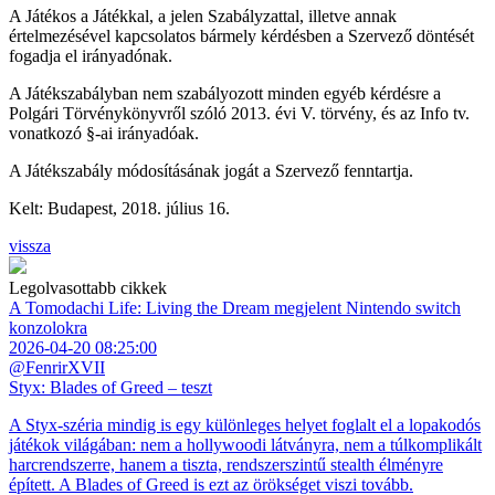
A Játékos a Játékkal, a jelen Szabályzattal, illetve annak
értelmezésével kapcsolatos bármely kérdésben a Szervező döntését
fogadja el irányadónak.
A Játékszabályban nem szabályozott minden egyéb kérdésre a
Polgári Törvénykönyvről szóló 2013. évi V. törvény, és az Info tv.
vonatkozó §-ai irányadóak.
A Játékszabály módosításának jogát a Szervező fenntartja.
Kelt: Budapest, 2018. július 16.
vissza
Legolvasottabb cikkek
A Tomodachi Life: Living the Dream megjelent Nintendo switch
konzolokra
2026-04-20 08:25:00
@FenrirXVII
Styx: Blades of Greed – teszt
A Styx-széria mindig is egy különleges helyet foglalt el a lopakodós
játékok világában: nem a hollywoodi látványra, nem a túlkomplikált
harcrendszerre, hanem a tiszta, rendszerszintű stealth élményre
épített. A Blades of Greed is ezt az örökséget viszi tovább.