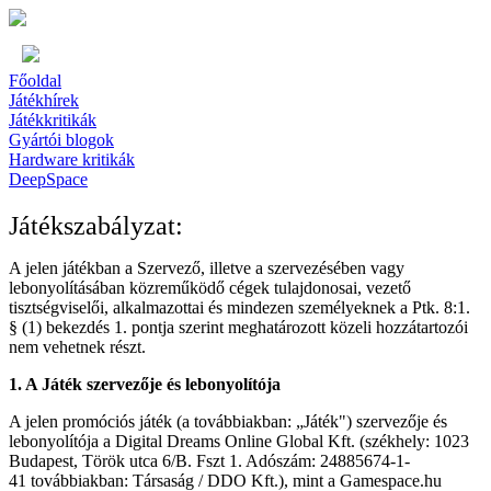
Főoldal
Játékhírek
Játékkritikák
Gyártói blogok
Hardware kritikák
DeepSpace
Játékszabályzat:
A jelen játékban a Szervező, illetve a szervezésében vagy
lebonyolításában közreműködő cégek tulajdonosai, vezető
tisztségviselői, alkalmazottai és mindezen személyeknek a Ptk. 8:1.
§ (1) bekezdés 1. pontja szerint meghatározott közeli hozzátartozói
nem vehetnek részt.
1. A Játék szervezője és lebonyolítója
A jelen promóciós játék (a továbbiakban: „Játék") szervezője és
lebonyolítója a Digital Dreams Online Global Kft. (székhely: 1023
Budapest, Török utca 6/B. Fszt 1. Adószám: 24885674-1-
41 továbbiakban: Társaság / DDO Kft.), mint a Gamespace.hu