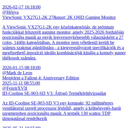
2026-02-17 16:18:00
@Hénya
ViewSonic VX27G1-2K 27&quot; 2K QHD Gaming Monitor
A ViewSonic VX27G1-2K egy középkategóriás, de prémium
funkciókkal felszerelt gaming monitor, amely 2025-2026 fordulóján
pozicionálja magát az egyik legversenyképesebb választásként a 27
colos, 1440p kategóriában. A monitor nem véletlenül került be
számos szakmai ajánlólistára - a kiegyensúlyozott specifikációk és a
megfizethető árpozíció ideális kombinációját kínálja a komoly gamer
játékosok számára.
2026-01-15 08:18:00
@Mark de Leon
Megjelent a Fallout 4: Anniversary Edition
2025-11-11 08:55:00
@FenrirXVII
ID-Cooling SE-903-SD V3: Átfogó Termékfelülvizsgálat
Az ID-Cooling SE-903-SD V3 egy kompakt, 92 milliméteres
ventilátorral szerelt processzor léghűtő, amely a költségvetés-barát
szegmensben pozicionálja magát. A termék 130 wattos TDP
támogatással rendelkezik