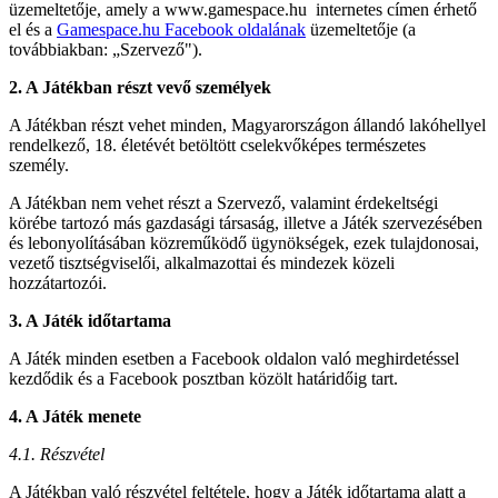
üzemeltetője, amely a
www.gamespace.hu
internetes címen érhető
el és a
Gamespace.hu Facebook oldalának
üzemeltetője (a
továbbiakban: „Szervező").
2. A Játékban részt vevő személyek
A Játékban részt vehet minden, Magyarországon állandó lakóhellyel
rendelkező, 18. életévét betöltött cselekvőképes természetes
személy.
A Játékban nem vehet részt a Szervező, valamint érdekeltségi
körébe tartozó más gazdasági társaság, illetve a Játék szervezésében
és lebonyolításában közreműködő ügynökségek, ezek tulajdonosai,
vezető tisztségviselői, alkalmazottai és mindezek közeli
hozzátartozói.
3. A Játék időtartama
A Játék minden esetben a Facebook oldalon való meghirdetéssel
kezdődik és a Facebook posztban közölt határidőig tart.
4. A Játék menete
4.1. Részvétel
A Játékban való részvétel feltétele, hogy a Játék időtartama alatt a