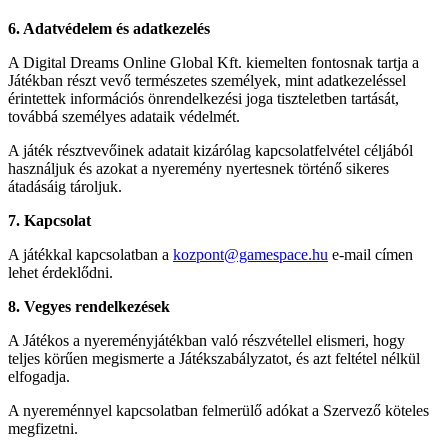
6. Adatvédelem és adatkezelés
A Digital Dreams Online Global Kft. kiemelten fontosnak tartja a
Játékban részt vevő természetes személyek, mint adatkezeléssel
érintettek információs önrendelkezési joga tiszteletben tartását,
továbbá személyes adataik védelmét.
A játék résztvevőinek adatait kizárólag kapcsolatfelvétel céljából
használjuk és azokat a nyeremény nyertesnek történő sikeres
átadásáig tároljuk.
7. Kapcsolat
A játékkal kapcsolatban a
kozpont@gamespace.hu
e-mail címen
lehet érdeklődni.
8. Vegyes rendelkezések
A Játékos a nyereményjátékban való részvétellel elismeri, hogy
teljes körűen megismerte a Játékszabályzatot, és azt feltétel nélkül
elfogadja.
A nyereménnyel kapcsolatban felmerülő adókat a Szervező köteles
megfizetni.