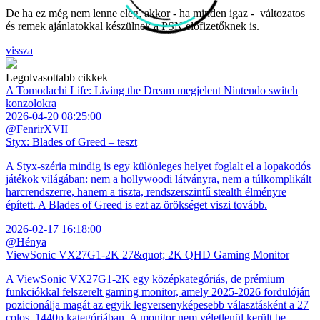
De ha ez még nem lenne elég, akkor - ha minden igaz - változatos
és remek ajánlatokkal készülnek a PSN előfizetőknek is.
vissza
Legolvasottabb cikkek
A Tomodachi Life: Living the Dream megjelent Nintendo switch
konzolokra
2026-04-20 08:25:00
@FenrirXVII
Styx: Blades of Greed – teszt
A Styx-széria mindig is egy különleges helyet foglalt el a lopakodós
játékok világában: nem a hollywoodi látványra, nem a túlkomplikált
harcrendszerre, hanem a tiszta, rendszerszintű stealth élményre
épített. A Blades of Greed is ezt az örökséget viszi tovább.
2026-02-17 16:18:00
@Hénya
ViewSonic VX27G1-2K 27&quot; 2K QHD Gaming Monitor
A ViewSonic VX27G1-2K egy középkategóriás, de prémium
funkciókkal felszerelt gaming monitor, amely 2025-2026 fordulóján
pozicionálja magát az egyik legversenyképesebb választásként a 27
colos, 1440p kategóriában. A monitor nem véletlenül került be