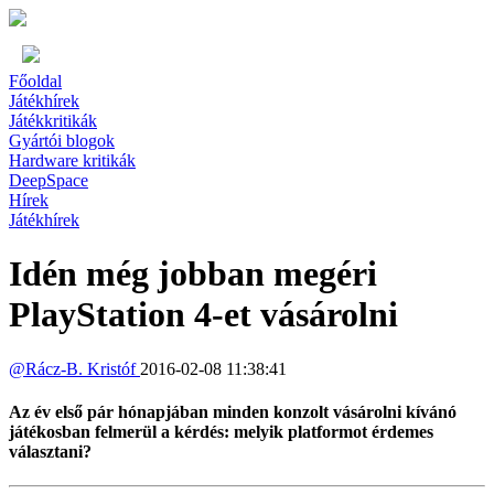
Főoldal
Játékhírek
Játékkritikák
Gyártói blogok
Hardware kritikák
DeepSpace
Hírek
Játékhírek
Idén még jobban megéri
PlayStation 4-et vásárolni
@
Rácz-B. Kristóf
2016-02-08 11:38:41
Az év első pár hónapjában minden konzolt vásárolni kívánó
játékosban felmerül a kérdés: melyik platformot érdemes
választani?