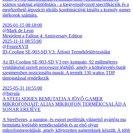
számos szakmai ajánlólistára - a kiegyensúlyozott specifikációk és a
megfizethető árpozíció ideális kombinációját kínálja a komoly gamer
játékosok számára.
2026-01-15 08:18:00
@Mark de Leon
Megjelent a Fallout 4: Anniversary Edition
2025-11-11 08:55:00
@FenrirXVII
ID-Cooling SE-903-SD V3: Átfogó Termékfelülvizsgálat
Az ID-Cooling SE-903-SD V3 egy kompakt, 92 milliméteres
ventilátorral szerelt processzor léghűtő, amely a költségvetés-barát
szegmensben pozicionálja magát. A termék 130 wattos TDP
támogatással rendelkezik
2025-05-31 10:55:00
@bgyula
A STEELSERIES BEMUTATJA A JÖVŐ GAMER
MIKROFONJAIT: ALIAS MIKROFON TERMÉKCSALÁD A
SONAR EREJÉVE
A SteelSeries, a gaming- és esport perifériák világelső gyártója ma
bemutatta legújabb termékcsaládját és az első olyan
mikrofonmegoldását, amely kifejezetten gamereknek készült. A több