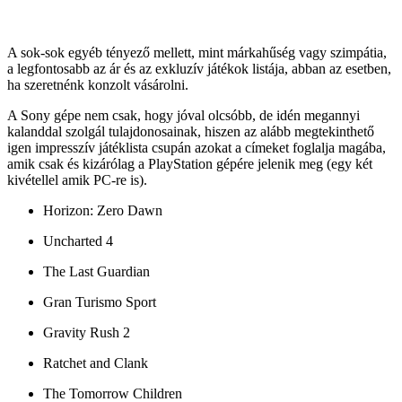
A sok-sok egyéb tényező mellett, mint márkahűség vagy szimpátia,
a legfontosabb az ár és az exkluzív játékok listája, abban az esetben,
ha szeretnénk konzolt vásárolni.
A Sony gépe nem csak, hogy jóval olcsóbb, de idén megannyi
kalanddal szolgál tulajdonosainak, hiszen az alább megtekinthető
igen impresszív játéklista csupán azokat a címeket foglalja magába,
amik csak és kizárólag a PlayStation gépére jelenik meg (egy két
kivétellel amik PC-re is).
Horizon: Zero Dawn
Uncharted 4
The Last Guardian
Gran Turismo Sport
Gravity Rush 2
Ratchet and Clank
The Tomorrow Children