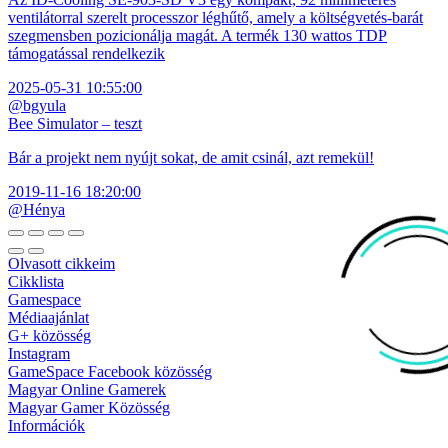
ventilátorral szerelt processzor léghűtő, amely a költségvetés-barát
szegmensben pozicionálja magát. A termék 130 wattos TDP
támogatással rendelkezik
2025-05-31 10:55:00
@bgyula
Bee Simulator – teszt
Bár a projekt nem nyújt sokat, de amit csinál, azt remekül!
2019-11-16 18:20:00
@Hénya
Olvasott cikkeim
Cikklista
Gamespace
Médiaajánlat
G+ közösség
Instagram
GameSpace Facebook közösség
Magyar Online Gamerek
Magyar Gamer Közösség
Információk