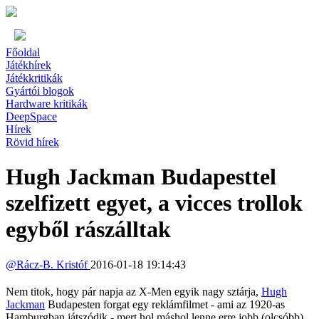
Főoldal
Játékhírek
Játékkritikák
Gyártói blogok
Hardware kritikák
DeepSpace
Hírek
Rövid hírek
Hugh Jackman Budapesttel
szelfizett egyet, a vicces trollok
egyből rászálltak
@
Rácz-B. Kristóf
2016-01-18 19:14:43
Nem titok, hogy pár napja az X-Men egyik nagy sztárja,
Hugh
Jackman
Budapesten forgat egy reklámfilmet - ami az 1920-as
Hamburgban játszódik - mert hol máshol lenne erre jobb (olcsóbb)