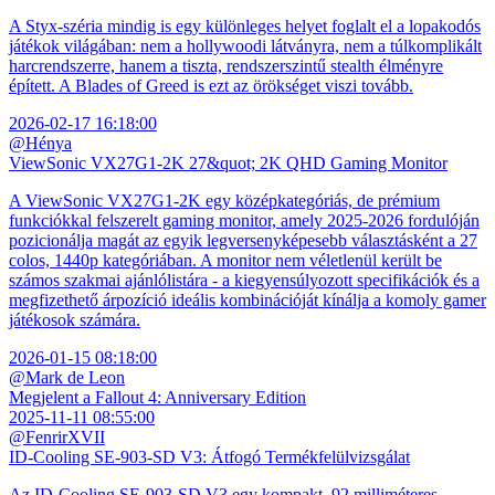
A Styx-széria mindig is egy különleges helyet foglalt el a lopakodós
játékok világában: nem a hollywoodi látványra, nem a túlkomplikált
harcrendszerre, hanem a tiszta, rendszerszintű stealth élményre
épített. A Blades of Greed is ezt az örökséget viszi tovább.
2026-02-17 16:18:00
@Hénya
ViewSonic VX27G1-2K 27&quot; 2K QHD Gaming Monitor
A ViewSonic VX27G1-2K egy középkategóriás, de prémium
funkciókkal felszerelt gaming monitor, amely 2025-2026 fordulóján
pozicionálja magát az egyik legversenyképesebb választásként a 27
colos, 1440p kategóriában. A monitor nem véletlenül került be
számos szakmai ajánlólistára - a kiegyensúlyozott specifikációk és a
megfizethető árpozíció ideális kombinációját kínálja a komoly gamer
játékosok számára.
2026-01-15 08:18:00
@Mark de Leon
Megjelent a Fallout 4: Anniversary Edition
2025-11-11 08:55:00
@FenrirXVII
ID-Cooling SE-903-SD V3: Átfogó Termékfelülvizsgálat
Az ID-Cooling SE-903-SD V3 egy kompakt, 92 milliméteres