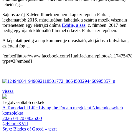
lehetőség...
Sajnos az új X-Men filmekben nem kap szerepet a Farkas,
leghamarabb 2016. márciusában láthatjuk a sztárt a mozik vásznain
történetesen egy életrajzi dráma
Eddie, a sas
c. filmben. 2017-ben
pedig egy újabb különálló filmmel érkezik Farkas szerepében.
A kép alatt pedig a nap kommentje olvasható, aki jártas a bulvárban,
az érteni fogja.
[embed]https://www.facebook.com/HughJackman/photos/a.174754
type=3[/embed]
vissza
Legolvasottabb cikkek
A Tomodachi Life: Living the Dream megjelent Nintendo switch
konzolokra
2026-04-20 08:25:00
@FenrirXVII
Styx: Blades of Greed – teszt