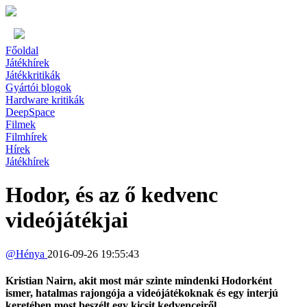
Főoldal
Játékhírek
Játékkritikák
Gyártói blogok
Hardware kritikák
DeepSpace
Filmek
Filmhírek
Hírek
Játékhírek
Hodor, és az ő kedvenc
videójátékjai
@
Hénya
2016-09-26 19:55:43
Kristian Nairn, akit most már szinte mindenki Hodorként
ismer, hatalmas rajongója a videójátékoknak és egy interjú
keretében most beszélt egy kicsit kedvenceiről.