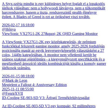
A Styx-széria mindig is egy különleges helyet foglalt el a lopakodós
játékok világában: nem a hollywoodi látványra, nem a túlkomplikált
harcrendszerre, hanem a tiszta, rendszerszintű stealth élményre
épített. A Blades of Greed is ezt az örökséget viszi tovább.
2026-02-17 16:18:00
@Hénya
ViewSonic VX27G1-2K 27&quot; 2K QHD Gaming Monitor
A ViewSonic VX27G1-2K egy középkategóriás, de prémium
funkciókkal felszerelt gaming monitor, amely 2025-2026 fordulóján
pozicionálja magát az egyik legversenyképesebb választásként a 27
colos, 1440p kategóriában. A monitor nem véletlenül került be
számos szakmai ajánlólistára - a kiegyensúlyozott specifikációk és a
megfizethető árpozíció ideális kombinációját kínálja a komoly gamer
játékosok számára.
2026-01-15 08:18:00
@Mark de Leon
Megjelent a Fallout 4: Anniversary Edition
2025-11-11 08:55:00
@FenrirXVII
ID-Cooling SE-903-SD V3: Átfogó Termékfelülvizsgálat
Az ID-Cooling SE-903-SD V3 egy kompakt, 92 milliméteres