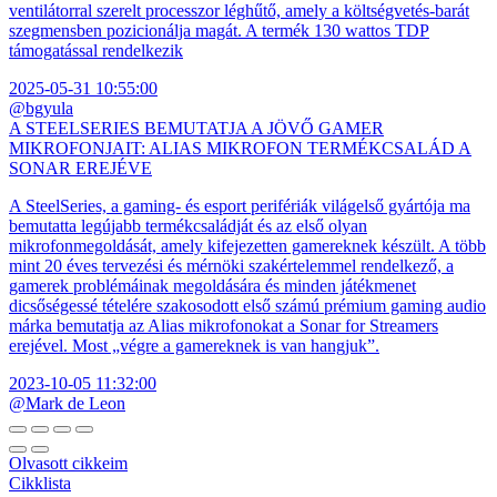
ventilátorral szerelt processzor léghűtő, amely a költségvetés-barát
szegmensben pozicionálja magát. A termék 130 wattos TDP
támogatással rendelkezik
2025-05-31 10:55:00
@bgyula
A STEELSERIES BEMUTATJA A JÖVŐ GAMER
MIKROFONJAIT: ALIAS MIKROFON TERMÉKCSALÁD A
SONAR EREJÉVE
A SteelSeries, a gaming- és esport perifériák világelső gyártója ma
bemutatta legújabb termékcsaládját és az első olyan
mikrofonmegoldását, amely kifejezetten gamereknek készült. A több
mint 20 éves tervezési és mérnöki szakértelemmel rendelkező, a
gamerek problémáinak megoldására és minden játékmenet
dicsőségessé tételére szakosodott első számú prémium gaming audio
márka bemutatja az Alias mikrofonokat a Sonar for Streamers
erejével. Most „végre a gamereknek is van hangjuk”.
2023-10-05 11:32:00
@Mark de Leon
Olvasott cikkeim
Cikklista