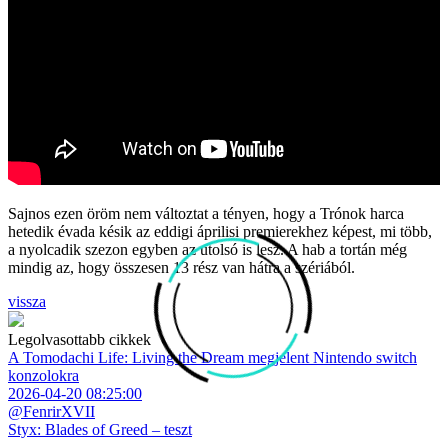
Sajnos ezen öröm nem változtat a tényen, hogy a Trónok harca
hetedik évada késik az eddigi áprilisi premierekhez képest, mi több,
a nyolcadik szezon egyben az utolsó is lesz. A hab a tortán még
mindig az, hogy összesen 13 rész van hátra a szériából.
vissza
Legolvasottabb cikkek
A Tomodachi Life: Living the Dream megjelent Nintendo switch
konzolokra
2026-04-20 08:25:00
@FenrirXVII
Styx: Blades of Greed – teszt