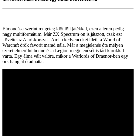
Elmondása szerint rengeteg időt tölt játékkal, ezen a téren pedig
nagy multiformátum. Már ZX Spectrum-on is játszott, csak ezt
követte az Atari-korszak. Ami a kedvenceket illeti, a World of
Warcraft örök favorit marad nála. Már a megjelenés óta mélyen
szeret elmerülni benne és a Legion megjelenését is tárt karokkal
várta. Egy álma vált valóra, mikor a Warlords of Draenor-ben egy
ork hangját ő adhatta.