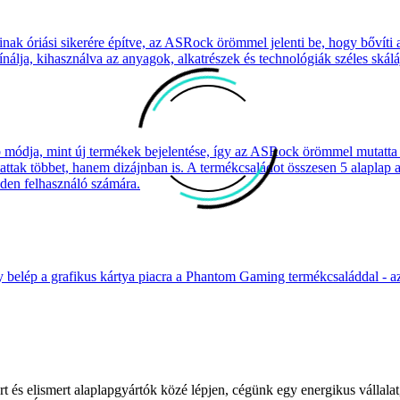
inak óriási sikerére építve, az ASRock örömmel jelenti be, hogy bővíti
ínálja, kihasználva az anyagok, alkatrészek és technológiák széles skáláj
obb módja, mint új termékek bejelentése, így az ASRock örömmel mutatta
ttak többet, hanem dizájnban is. A termékcsaládot összesen 5 alaplap 
den felhasználó számára.
ogy belép a grafikus kártya piacra a Phantom Gaming termékcsaláddal
t és elismert alaplapgyártók közé lépjen, cégünk egy energikus vállalat