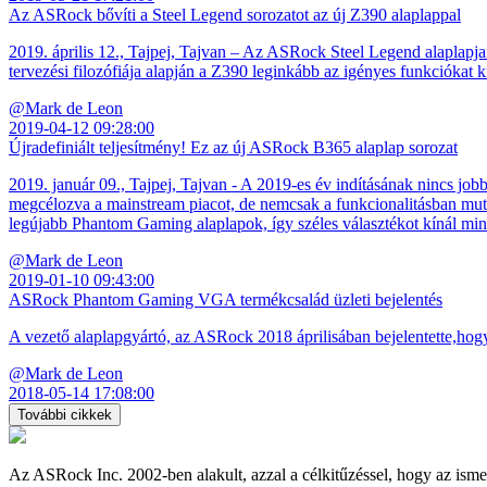
Az ASRock bővíti a Steel Legend sorozatot az új Z390 alaplappal
2019. április 12., Tajpej, Tajvan – Az ASRock Steel Legend alaplapja
tervezési filozófiája alapján a Z390 leginkább az igényes funkciókat k
@Mark de Leon
2019-04-12 09:28:00
Újradefiniált teljesítmény! Ez az új ASRock B365 alaplap sorozat
2019. január 09., Tajpej, Tajvan - A 2019-es év indításának nincs j
megcélozva a mainstream piacot, de nemcsak a funkcionalitásban muta
legújabb Phantom Gaming alaplapok, így széles választékot kínál min
@Mark de Leon
2019-01-10 09:43:00
ASRock Phantom Gaming VGA termékcsalád üzleti bejelentés
A vezető alaplapgyártó, az ASRock 2018 áprilisában bejelentette,h
@Mark de Leon
2018-05-14 17:08:00
További cikkek
Az ASRock Inc. 2002-ben alakult, azzal a célkitűzéssel, hogy az ismer