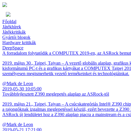
Főoldal
Játékhírek
Játékkritikák
Gyártói blogok
Hardware kritikák
DeepSpace
A forradalom folytatódik a COMPUTEX 2019-en, az ASRock bemutatja l
2019. május 30., Tajpej, Tajvan – A vezető globális alaplap, grafik
kisformátumú PC-t és a grafikus kártyákat a COMPUTEX Tajpej 2019-e
személyesen megismerhetik vezető termékeinket és technológiáinkat.
@Mark de Leon
2019-05-30 10:05:00
Továbbfejlesztett Z390 meglepetés alaplap az ASRock-tól
2019. május 21., Tajpej, Tajvan – A csúcskategóriás Intel® Z390 chip
a rajongóknak izgalmas meglepetéssel készül, ezért bevezette a Z3
ASRock új lendületet hoz a Z390 alaplap piacra a mainstream és a csúc
@Mark de Leon
2019-05-21 17:21:00