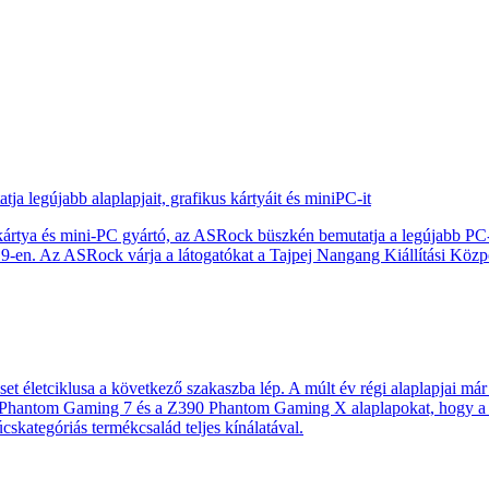
egújabb alaplapjait, grafikus kártyáit és miniPC-it
us kártya és mini-PC gyártó, az ASRock büszkén bemutatja a legújabb P
n. Az ASRock várja a látogatókat a Tajpej Nangang Kiállítási Közpon
set életciklusa a következő szakaszba lép. A múlt év régi alaplapjai m
90 Phantom Gaming 7 és a Z390 Phantom Gaming X alaplapokat, hogy a 
skategóriás termékcsalád teljes kínálatával.