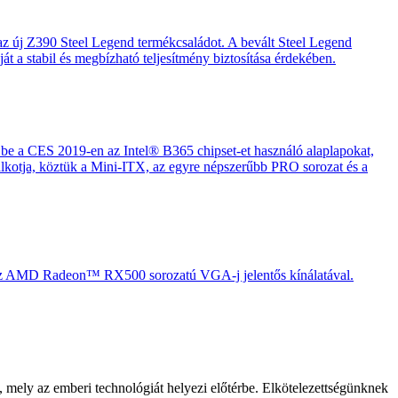
 az új Z390 Steel Legend termékcsaládot. A bevált Steel Legend
át a stabil és megbízható teljesítmény biztosítása érdekében.
 be a CES 2019-en az Intel® B365 chipset-et használó alaplapokat,
alkotja, köztük a Mini-ITX, az egyre népszerűbb PRO sorozat és a
 - az AMD Radeon™ RX500 sorozatú VGA-j jelentős kínálatával.
, mely az emberi technológiát helyezi előtérbe. Elkötelezettségünknek