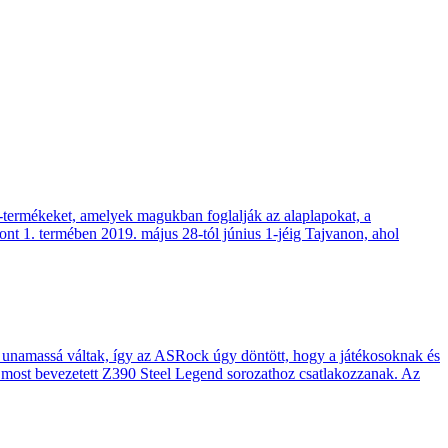
C-termékeket, amelyek magukban foglalják az alaplapokat, a
t 1. termében 2019. május 28-tól június 1-jéig Tajvanon, ahol
ár unamassá váltak, így az ASRock úgy döntött, hogy a játékosoknak és
most bevezetett Z390 Steel Legend sorozathoz csatlakozzanak. Az