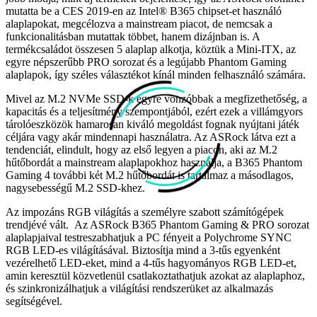
mutatta be a CES 2019-en az Intel® B365 chipset-et használó
alaplapokat, megcélozva a mainstream piacot, de nemcsak a
funkcionalitásban mutattak többet, hanem dizájnban is. A
termékcsaládot összesen 5 alaplap alkotja, köztük a Mini-ITX, az
egyre népszerűbb PRO sorozat és a legújabb Phantom Gaming
alaplapok, így széles választékot kínál minden felhasználó számára.
Mivel az M.2 NVMe SSD-k egyre vonzóbbak a megfizethetőség, a
kapacitás és a teljesítmény szempontjából, ezért ezek a villámgyors
tárolóeszközök hamarosan kiváló megoldást fognak nyújtani játék
céljára vagy akár mindennapi használatra. Az ASRock látva ezt a
tendenciát, elindult, hogy az első legyen a piacon, aki az M.2
hűtőbordát a mainstream alaplapokhoz használja, a B365 Phantom
Gaming 4 további két M.2 hűtőbordát is tartalmaz a másodlagos,
nagysebességű M.2 SSD-khez.
Az impozáns RGB világítás a személyre szabott számítógépek
trendjévé vált. Az ASRock B365 Phantom Gaming & PRO sorozat
alaplapjaival testreszabhatjuk a PC fényeit a Polychrome SYNC
RGB LED-es világításával. Biztosítja mind a 3-tűs egyenként
vezérelhető LED-eket, mind a 4-tűs hagyományos RGB LED-et,
amin keresztül közvetlenül csatlakoztathatjuk azokat az alaplaphoz,
és szinkronizálhatjuk a világítási rendszerüket az alkalmazás
segítségével.