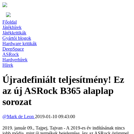
Főoldal
Játékhírek
Játékkritikák
Gyártói blogok
Hardware kritikák
DeepSpace
ASRock
Hardverhírek
Hírek
Újradefiniált teljesítmény! Ez
az új ASRock B365 alaplap
sorozat
@
Mark de Leon
2019-01-10 09:43:00
2019. január 09., Tajpej, Tajvan - A 2019-es év indításának nincs
jobb módja, mint új termékek bejelentése, így az ASRock örömmel