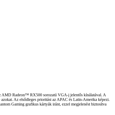
 - az AMD Radeon™ RX500 sorozatú VGA-j jelentős kínálatával. A
 azokat. Az elsődleges prioritást az APAC és Latin-Amerika képezi.
ntom Gaming grafikus kártyák iránt, ezzel megjelenést biztosítva