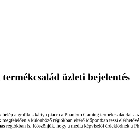
rmékcsalád üzleti bejelentés
ogy belép a grafikus kártya piacra a Phantom Gaming termékcsaláddal
megfelelően a különböző régiókban eltérő időpontban teszi elérhetővé
s régiókban is. Köszönjük, hogy a média képviselői érdeklődnek a Pha