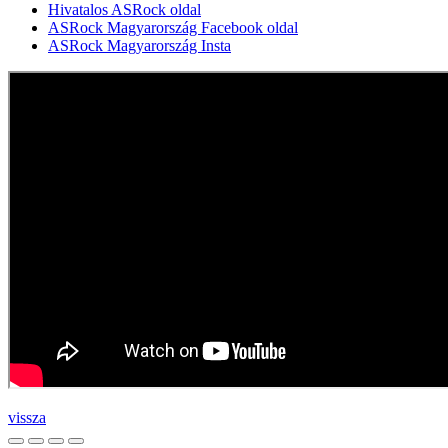
Hivatalos ASRock oldal
ASRock Magyarország Facebook oldal
ASRock Magyarország Insta
vissza