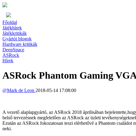
Főoldal
Játékhírek
Játékkritikák
Gyártói blogok
Hardware kritikák
DeepSpace
ASRock
Hírek
ASRock Phantom Gaming VGA te
@
Mark de Leon
2018-05-14 17:08:00
A vezető alaplapgyártó, az ASRock 2018 áprilisában bejelentette,h
belső tervezésnek megfelelően az ASRock az üzleti tevékenységeknek 
Ezután az ASRock fokozatosan teszi elérhetővé a Phantom családot má
neki.