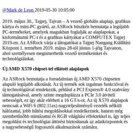
@
Mark de Leon
2019-05-30 10:05:00
2019. május 30., Tajpej, Tajvan – A vezető globális alaplap, grafikus
kártya és mini-PC gyártó, az ASRock büszkén bemutatja a legújabb
PC-termékeket, amelyek magukban foglalják az alaplapokat, a
kisformátumú PC-t és a grafikus kártyákat a COMPUTEX Tajpej
2019-en. Az ASRock várja a látogatókat a Tajpej Nangang Kiállítási
Központ 1. termében 2019. május 28-tól június 1-jéig Tajvanon,
ahol személyesen megismerhetik vezető termékeinket és
technológiáinkat.
Új AMD X570 chipset-tel ellátott alaplapok
Az ASRock bemutatja a forradalmian új AMD X570 chipseten
alapuló legújabb alkotását. Az új termék sok izgalmas funkcióval és
új technológiával rendekezik, például a PCI Express® 4.0 szabvány
támogatásával, amely szinte megduplázza a PCIe 3.0 átviteli
sebességét, ez így akár elérheti a 16 GT/s-ot. Az új X570 alaplapok
nemcsak a WiFi 6 (802.11ax) nagyteljesítményű vezeték nélküli
hálózattal, jobb hűtési megoldásokkal rendelkeznek, hanem még
szembetűnőbb mintázattal és RGB világítási effektekkel is, így teljes
megoldást és technológiai áttörést biztosítanak az adatközpontok és
a nagysebességű fogyasztói alkalmazások számára.