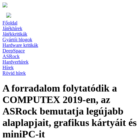
Főoldal
Játékhírek
Játékkritikák
Gyártói blogok
Hardware kritikák
DeepSpace
ASRock
Hardverhírek
Hírek
Rövid hírek
A forradalom folytatódik a
COMPUTEX 2019-en, az
ASRock bemutatja legújabb
alaplapjait, grafikus kártyáit és
miniPC-it