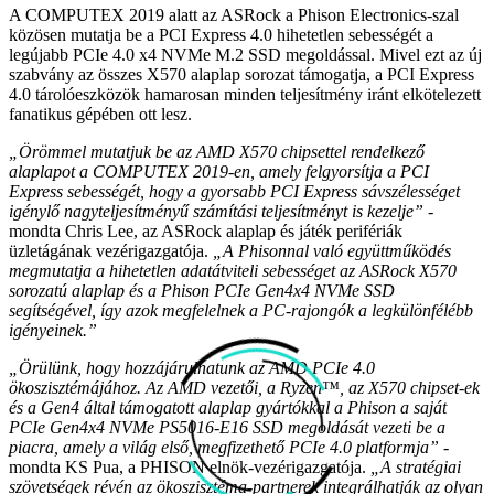
A COMPUTEX 2019 alatt az ASRock a Phison Electronics-szal
közösen mutatja be a PCI Express 4.0 hihetetlen sebességét a
legújabb PCIe 4.0 x4 NVMe M.2 SSD megoldással. Mivel ezt az új
szabvány az összes X570 alaplap sorozat támogatja, a PCI Express
4.0 tárolóeszközök hamarosan minden teljesítmény iránt elkötelezett
fanatikus gépében ott lesz.
„Örömmel mutatjuk be az AMD X570 chipsettel rendelkező
alaplapot a COMPUTEX 2019-en, amely felgyorsítja a PCI
Express sebességét, hogy a gyorsabb PCI Express sávszélességet
igénylő nagyteljesítményű számítási teljesítményt is kezelje”
-
mondta Chris Lee, az ASRock alaplap és játék perifériák
üzletágának vezérigazgatója.
„A Phisonnal való együttműködés
megmutatja a hihetetlen adatátviteli sebességet az ASRock X570
sorozatú alaplap és a Phison PCIe Gen4x4 NVMe SSD
segítségével, így azok megfelelnek a PC-rajongók a legkülönfélébb
igényeinek.”
„Örülünk, hogy hozzájárulhatunk az AMD PCIe 4.0
ökoszisztémájához. Az AMD vezetői, a Ryzen™, az X570 chipset-ek
és a Gen4 által támogatott alaplap gyártókkal a Phison a saját
PCIe Gen4x4 NVMe PS5016-E16 SSD megoldását vezeti be a
piacra, amely a világ első, megfizethető PCIe 4.0 platformja”
-
mondta KS Pua, a PHISON elnök-vezérigazgatója.
„A stratégiai
szövetségek révén az ökoszisztéma-partnerek integrálhatják az olyan