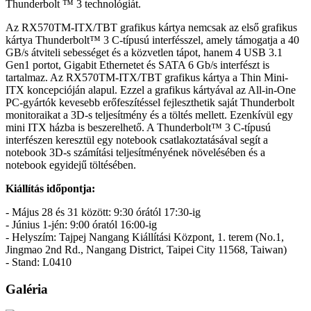
Thunderbolt ™ 3 technológiát.
Az RX570TM-ITX/TBT grafikus kártya nemcsak az első grafikus
kártya Thunderbolt™ 3 C-típusú interfésszel, amely támogatja a 40
GB/s átviteli sebességet és a közvetlen tápot, hanem 4 USB 3.1
Gen1 portot, Gigabit Ethernetet és SATA 6 Gb/s interfészt is
tartalmaz. Az RX570TM-ITX/TBT grafikus kártya a Thin Mini-
ITX koncepcióján alapul. Ezzel a grafikus kártyával az All-in-One
PC-gyártók kevesebb erőfeszítéssel fejleszthetik saját Thunderbolt
monitoraikat a 3D-s teljesítmény és a töltés mellett. Ezenkívül egy
mini ITX házba is beszerelhető. A Thunderbolt™ 3 C-típusú
interfészen keresztül egy notebook csatlakoztatásával segít a
notebook 3D-s számítási teljesítményének növelésében és a
notebook egyidejű töltésében.
Kiállítás időpontja:
- Május 28 és 31 között: 9:30 órától 17:30-ig
- Június 1-jén: 9:00 óratól 16:00-ig
- Helyszím: Tajpej Nangang Kiállítási Központ, 1. terem (No.1,
Jingmao 2nd Rd., Nangang District, Taipei City 11568, Taiwan)
- Stand: L0410
Galéria