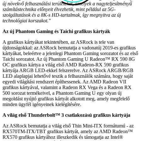
új növekvő felhasználási területeket, amelyek a nagyteljesítményű
számítástechnika előnyeit élvezhetik, mint például az 5G-
szolgáltatások és a 8K-s HD-tartalmak, így megnyitva az új
technológiai korszakot."
Az új Phantom Gaming és Taichi grafikus kártyák
A grafikus kártyákat tekintetében, az ASRock is tele van
újdonságokkal: az ASRock bemutatja a vadonatúj 2019-es grafikus
kártyákat, beleértve a jelenlegi Phantom Gaming sorozatot és az első
Taichi sorozatot. Az új Phantom Gaming U Radeon™ RX 590 8G
OC grafikus kártya a világ első AMD Radeon-RX 590 grafikus
kártyája ARGB LED-ekkel felszerelve. Az ASRock ARGB/RGB
LED alaplapjai lehetővé teszik a felhasználók számára, hogy saját
egyedi világítási rendszert építhessenek. Az AMD Radeon VII
grafikus kártyával, valamint a Radeon RX Vega és a Radeon RX
500 sorozat termékeivel, a Phantom Gaming U egy olyan új
megoldást nyújtó grafikus kártyát alkotott meg, amely megfelelő
minden ügyfél igényeinek kielégítésére.
A világ első Thunderbolt™ 3 csatlakozású grafikus kártyája
Az ASRock bemutatja a világ első Thin Mini-ITX formátumú - az
RX570TM-ITX/TBT grafikus kártyát, amely az AMD Radeon™
RX570 grafikus kártyához illeszkedik és támogatja az Intel®