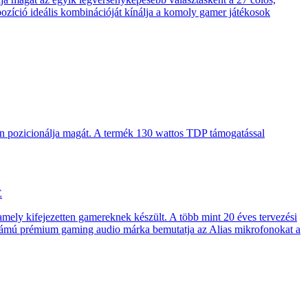
pozíció ideális kombinációját kínálja a komoly gamer játékosok
en pozicionálja magát. A termék 130 wattos TDP támogatással
E
 amely kifejezetten gamereknek készült. A több mint 20 éves tervezési
számú prémium gaming audio márka bemutatja az Alias mikrofonokat a