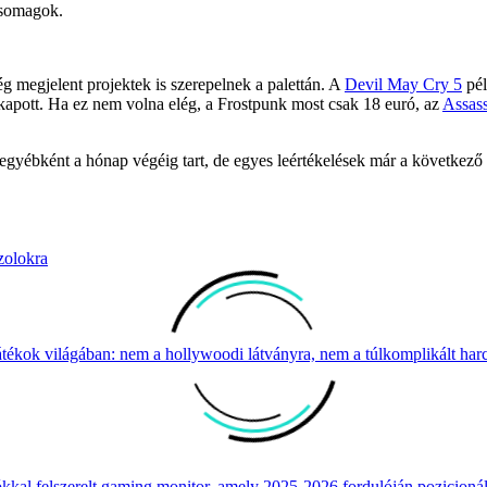
csomagok.
g megjelent projektek is szerepelnek a palettán. A
Devil May Cry 5
pél
 kapott. Ha ez nem volna elég, a Frostpunk most csak 18 euró, az
Assass
ár egyébként a hónap végéig tart, de egyes leértékelések már a követke
zolokra
átékok világában: nem a hollywoodi látványra, nem a túlkomplikált harcr
 felszerelt gaming monitor, amely 2025-2026 fordulóján pozicionálja