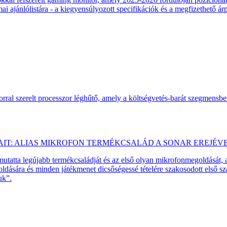
 ajánlólistára - a kiegyensúlyozott specifikációk és a megfizethető ár
ral szerelt processzor léghűtő, amely a költségvetés-barát szegmensb
AIT: ALIAS MIKROFON TERMÉKCSALÁD A SONAR EREJÉV
emutatta legújabb termékcsaládját és az első olyan mikrofonmegoldását,
dására és minden játékmenet dicsőségessé tételére szakosodott első 
uk”.