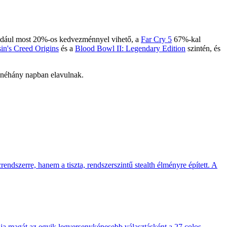
dául most 20%-os kedvezménnyel vihető, a
Far Cry 5
67%-kal
in's Creed Origins
és a
Blood Bowl II: Legendary Edition
szintén, és
ző néhány napban elavulnak.
endszerre, hanem a tiszta, rendszerszintű stealth élményre épített. A
 magát az egyik legversenyképesebb választásként a 27 colos,