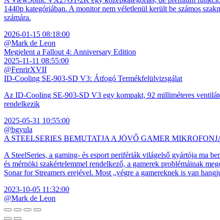
1440p kategóriában. A monitor nem véletlenül került be számos szakmai
számára.
2026-01-15 08:18:00
@Mark de Leon
Megjelent a Fallout 4: Anniversary Edition
2025-11-11 08:55:00
@FenrirXVII
ID-Cooling SE-903-SD V3: Átfogó Termékfelülvizsgálat
Az ID-Cooling SE-903-SD V3 egy kompakt, 92 milliméteres ventilátor
rendelkezik
2025-05-31 10:55:00
@bgyula
A STEELSERIES BEMUTATJA A JÖVŐ GAMER MIKROFONJ
A SteelSeries, a gaming- és esport perifériák világelső gyártója ma b
és mérnöki szakértelemmel rendelkező, a gamerek problémáinak megol
Sonar for Streamers erejével. Most „végre a gamereknek is van hangj
2023-10-05 11:32:00
@Mark de Leon