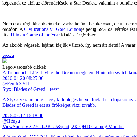
képeznek ez alól az előrendelések, a Star Dealek, valamint a bundle 
Nem csak régi, kisebb címeket zsebelhetünk be akciósan, de új, nemré
olcsóbb, A
Civilizations VI Gold Edition
je pedig 69%-os leértékelést
itt a
Hitman Game of the Year
kiadása 10,69€-ért.
Az akciók végesek, lejárati idejük változó, így nem árt sietni! A vás
vissza
Legolvasottabb cikkek
A Tomodachi Life: Living the Dream megjelent Nintendo switch kon
2026-04-20 08:25:00
@FenrirXVII
Styx: Blades of Greed – teszt
A Styx-széria mindig is egy különleges helyet foglalt el a lopakodós j
Blades of Greed is ezt az örökséget viszi tovább.
2026-02-17 16:18:00
@Hénya
ViewSonic VX27G1-2K 27&quot; 2K QHD Gaming Monitor
A ViewSonic VX27G1-2K egy középkategóriás, de prémium funkciókkal