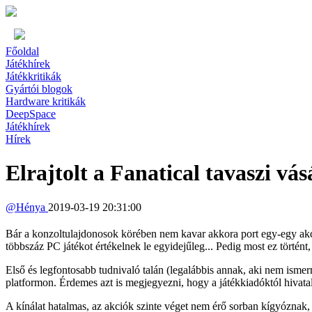
Főoldal
Játékhírek
Játékkritikák
Gyártói blogok
Hardware kritikák
DeepSpace
Játékhírek
Hírek
Elrajtolt a Fanatical tavaszi vás
@
Hénya
2019-03-19 20:31:00
Bár a konzoltulajdonosok körében nem kavar akkora port egy-egy akció,
többszáz PC játékot értékelnek le egyidejűleg... Pedig most ez történt, 
Első és legfontosabb tudnivaló talán (legalábbis annak, aki nem isme
platformon. Érdemes azt is megjegyezni, hogy a játékkiadóktól hivatal
A kínálat hatalmas, az akciók szinte véget nem érő sorban kígyóznak, d