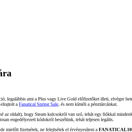
ára
 legalábbis ami a Plus vagy Live Gold előfizetőket illeti, elvégre het
elrajtolt a
Fanatical Spring Sale
, és nem kíméli a pénztárcánkat.
rné az oldalt), hogy Steam kulcsokról van szó, tehát egy fiókkal minde
osan engedélyezett kódokról beszélünk, tehát teljesen legális.
e mielőtt fizetnétek, ne felejtsétek el érvényesíteni a
FANATICAL10