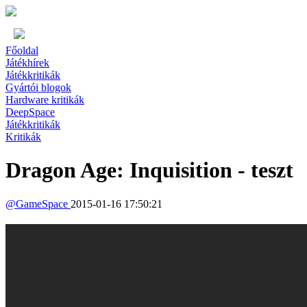
Főoldal
Játékhírek
Játékkritikák
Gyártói blogok
Hardware kritikák
DeepSpace
Játékkritikák
Kritikák
Dragon Age: Inquisition - teszt
@
GameSpace
2015-01-16 17:50:21