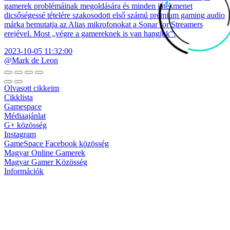
gamerek problémáinak megoldására és minden játékmenet
dicsőségessé tételére szakosodott első számú prémium gaming audio
márka bemutatja az Alias mikrofonokat a Sonar for Streamers
erejével. Most „végre a gamereknek is van hangjuk”.
2023-10-05 11:32:00
@Mark de Leon
Olvasott cikkeim
Cikklista
Gamespace
Médiaajánlat
G+ közösség
Instagram
GameSpace Facebook közösség
Magyar Online Gamerek
Magyar Gamer Közösség
Információk