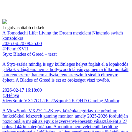
Legolvasottabb cikkek
A Tomodachi Life: Living the Dream megjelent Nintendo switch
konzolokra
2026-04-20 08:25:00
@FenrirXVII
Styx: Blades of Greed – teszt
A Styx-széria mindig is egy különleges helyet foglalt el a lopakodós
játékok világában: nem a hollywoodi látványra, nem a túlkomplikált
harcrendszerre, hanem a tiszta, rendszerszintű stealth élményre
épített. A Blades of Greed is ezt az örökséget viszi tovább.
2026-02-17 16:18:00
@Hénya
ViewSonic VX27G1-2K 27&quot; 2K QHD Gaming Monitor
A ViewSonic VX27G1-2K egy középkategóriás, de prémium
funkciókkal felszerelt gaming monitor, amely 2025-2026 fordulóján
pozicionálja magát az egyik legversenyképesebb választásként a 27
colos, 1440p kategóriában. A monitor nem véletlenül került be
számos szakmai ajánlólistára - a kiegyensúlyozott specifikációk és a