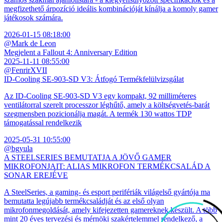
megfizethető árpozíció ideális kombinációját kínálja a komoly gamer
játékosok számára.
2026-01-15 08:18:00
@Mark de Leon
Megjelent a Fallout 4: Anniversary Edition
2025-11-11 08:55:00
@FenrirXVII
ID-Cooling SE-903-SD V3: Átfogó Termékfelülvizsgálat
Az ID-Cooling SE-903-SD V3 egy kompakt, 92 milliméteres
ventilátorral szerelt processzor léghűtő, amely a költségvetés-barát
szegmensben pozicionálja magát. A termék 130 wattos TDP
támogatással rendelkezik
2025-05-31 10:55:00
@bgyula
A STEELSERIES BEMUTATJA A JÖVŐ GAMER
MIKROFONJAIT: ALIAS MIKROFON TERMÉKCSALÁD A
SONAR EREJÉVE
A SteelSeries, a gaming- és esport perifériák világelső gyártója ma
bemutatta legújabb termékcsaládját és az első olyan
mikrofonmegoldását, amely kifejezetten gamereknek készült. A több
mint 20 éves tervezési és mérnöki szakértelemmel rendelkező, a