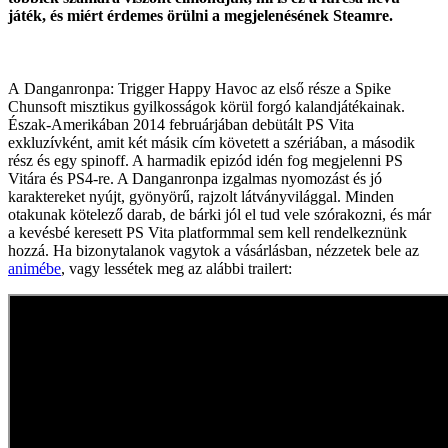
játék, és miért érdemes örülni a megjelenésének Steamre.
A Danganronpa: Trigger Happy Havoc az első része a Spike
Chunsoft misztikus gyilkosságok körül forgó kalandjátékainak.
Észak-Amerikában 2014 februárjában debütált PS Vita
exkluzívként, amit két másik cím követett a szériában, a második
rész és egy spinoff. A harmadik epizód idén fog megjelenni PS
Vitára és PS4-re. A Danganronpa izgalmas nyomozást és jó
karaktereket nyújt, gyönyörű, rajzolt látványvilággal. Minden
otakunak kötelező darab, de bárki jól el tud vele szórakozni, és már
a kevésbé keresett PS Vita platformmal sem kell rendelkeznünk
hozzá. Ha bizonytalanok vagytok a vásárlásban, nézzetek bele az
animébe
, vagy lessétek meg az alábbi trailert: