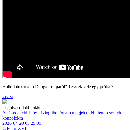
Hallottatok már a Danganronpáról? Tesztek vele egy próbát?
vissza
Legolvasottabb cikkek
A Tomodachi Life: Living the Dream megjelent Nintendo switch
konzolokra
2026-04-20 08:25:00
@FenrirXVII