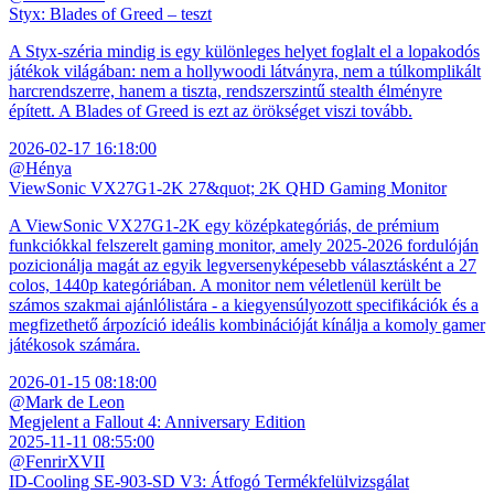
Styx: Blades of Greed – teszt
A Styx-széria mindig is egy különleges helyet foglalt el a lopakodós
játékok világában: nem a hollywoodi látványra, nem a túlkomplikált
harcrendszerre, hanem a tiszta, rendszerszintű stealth élményre
épített. A Blades of Greed is ezt az örökséget viszi tovább.
2026-02-17 16:18:00
@Hénya
ViewSonic VX27G1-2K 27&quot; 2K QHD Gaming Monitor
A ViewSonic VX27G1-2K egy középkategóriás, de prémium
funkciókkal felszerelt gaming monitor, amely 2025-2026 fordulóján
pozicionálja magát az egyik legversenyképesebb választásként a 27
colos, 1440p kategóriában. A monitor nem véletlenül került be
számos szakmai ajánlólistára - a kiegyensúlyozott specifikációk és a
megfizethető árpozíció ideális kombinációját kínálja a komoly gamer
játékosok számára.
2026-01-15 08:18:00
@Mark de Leon
Megjelent a Fallout 4: Anniversary Edition
2025-11-11 08:55:00
@FenrirXVII
ID-Cooling SE-903-SD V3: Átfogó Termékfelülvizsgálat