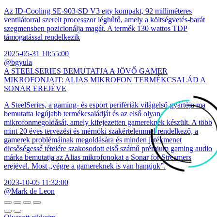
Az ID-Cooling SE-903-SD V3 egy kompakt, 92 milliméteres
ventilátorral szerelt processzor léghűtő, amely a költségvetés-barát
szegmensben pozicionálja magát. A termék 130 wattos TDP
támogatással rendelkezik
2025-05-31 10:55:00
@bgyula
A STEELSERIES BEMUTATJA A JÖVŐ GAMER
MIKROFONJAIT: ALIAS MIKROFON TERMÉKCSALÁD A
SONAR EREJÉVE
A SteelSeries, a gaming- és esport perifériák világelső gyártója ma
bemutatta legújabb termékcsaládját és az első olyan
mikrofonmegoldását, amely kifejezetten gamereknek készült. A több
mint 20 éves tervezési és mérnöki szakértelemmel rendelkező, a
gamerek problémáinak megoldására és minden játékmenet
dicsőségessé tételére szakosodott első számú prémium gaming audio
márka bemutatja az Alias mikrofonokat a Sonar for Streamers
erejével. Most „végre a gamereknek is van hangjuk”.
2023-10-05 11:32:00
@Mark de Leon