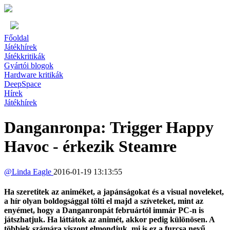
Főoldal
Játékhírek
Játékkritikák
Gyártói blogok
Hardware kritikák
DeepSpace
Hírek
Játékhírek
Danganronpa: Trigger Happy
Havoc - érkezik Steamre
@
Linda Eagle
2016-01-19 13:13:55
Ha szeretitek az animéket, a japánságokat és a visual noveleket,
a hír olyan boldogsággal tölti el majd a szíveteket, mint az
enyémet, hogy a Danganronpát februártól immár PC-n is
játszhatjuk. Ha láttátok az animét, akkor pedig különösen. A
többiek számára viszont elmondjuk, mi is ez a furcsa nevű