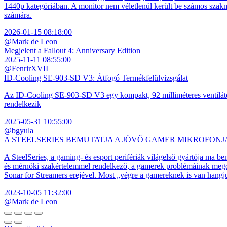
1440p kategóriában. A monitor nem véletlenül került be számos szakmai
számára.
2026-01-15 08:18:00
@Mark de Leon
Megjelent a Fallout 4: Anniversary Edition
2025-11-11 08:55:00
@FenrirXVII
ID-Cooling SE-903-SD V3: Átfogó Termékfelülvizsgálat
Az ID-Cooling SE-903-SD V3 egy kompakt, 92 milliméteres ventilátor
rendelkezik
2025-05-31 10:55:00
@bgyula
A STEELSERIES BEMUTATJA A JÖVŐ GAMER MIKROFONJ
A SteelSeries, a gaming- és esport perifériák világelső gyártója ma b
és mérnöki szakértelemmel rendelkező, a gamerek problémáinak megol
Sonar for Streamers erejével. Most „végre a gamereknek is van hangj
2023-10-05 11:32:00
@Mark de Leon