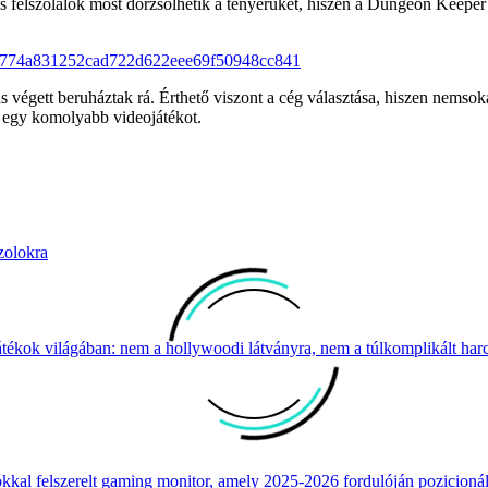
es felszólalók most dörzsölhetik a tenyerüket, hiszen a Dungeon Keeper 
 végett beruháztak rá. Érthető viszont a cég választása, hiszen nemsokár
k egy komolyabb videojátékot.
zolokra
átékok világában: nem a hollywoodi látványra, nem a túlkomplikált harcr
 felszerelt gaming monitor, amely 2025-2026 fordulóján pozicionálja