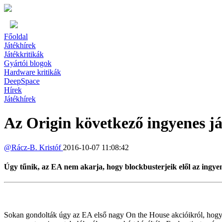
Főoldal
Játékhírek
Játékkritikák
Gyártói blogok
Hardware kritikák
DeepSpace
Hírek
Játékhírek
Az Origin következő ingyenes já
@
Rácz-B. Kristóf
2016-10-07 11:08:42
Úgy tűnik, az EA nem akarja, hogy blockbusterjeik elől az ingyen
Sokan gondolták úgy az EA első nagy On the House akcióikról, hogy po