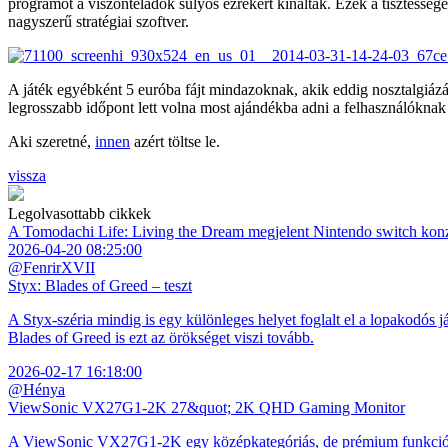
programot a viszonteladók súlyos ezrekért kínálták. Ezek a tisztesség
nagyszerű stratégiai szoftver.
A játék egyébként 5 euróba fájt mindazoknak, akik eddig nosztalgiázás
legrosszabb időpont lett volna most ajándékba adni a felhasználókna
Aki szeretné,
innen
azért töltse le.
vissza
Legolvasottabb cikkek
A Tomodachi Life: Living the Dream megjelent Nintendo switch kon
2026-04-20 08:25:00
@FenrirXVII
Styx: Blades of Greed – teszt
A Styx-széria mindig is egy különleges helyet foglalt el a lopakodós j
Blades of Greed is ezt az örökséget viszi tovább.
2026-02-17 16:18:00
@Hénya
ViewSonic VX27G1-2K 27&quot; 2K QHD Gaming Monitor
A ViewSonic VX27G1-2K egy középkategóriás, de prémium funkciókkal