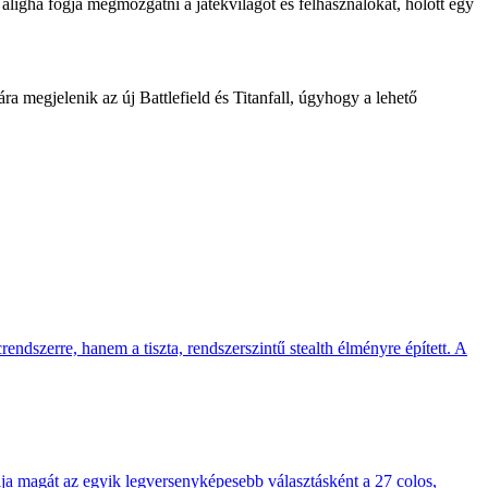
aligha fogja megmozgatni a játékvilágot és felhasználókat, holott egy
a megjelenik az új Battlefield és Titanfall, úgyhogy a lehető
endszerre, hanem a tiszta, rendszerszintű stealth élményre épített. A
 magát az egyik legversenyképesebb választásként a 27 colos,