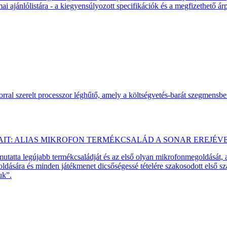
 ajánlólistára - a kiegyensúlyozott specifikációk és a megfizethető ár
ral szerelt processzor léghűtő, amely a költségvetés-barát szegmensb
AIT: ALIAS MIKROFON TERMÉKCSALÁD A SONAR EREJÉV
emutatta legújabb termékcsaládját és az első olyan mikrofonmegoldását,
dására és minden játékmenet dicsőségessé tételére szakosodott első 
uk”.