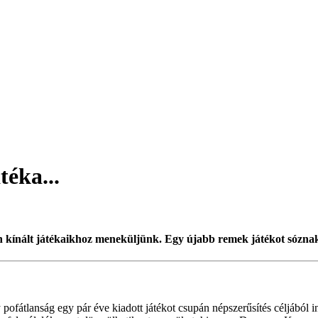
téka...
 kínált játékaikhoz meneküljünk. Egy újabb remek játékot sóznak r
fátlanság egy pár éve kiadott játékot csupán népszerűsítés céljából in