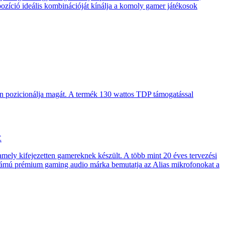
pozíció ideális kombinációját kínálja a komoly gamer játékosok
en pozicionálja magát. A termék 130 wattos TDP támogatással
E
 amely kifejezetten gamereknek készült. A több mint 20 éves tervezési
számú prémium gaming audio márka bemutatja az Alias mikrofonokat a