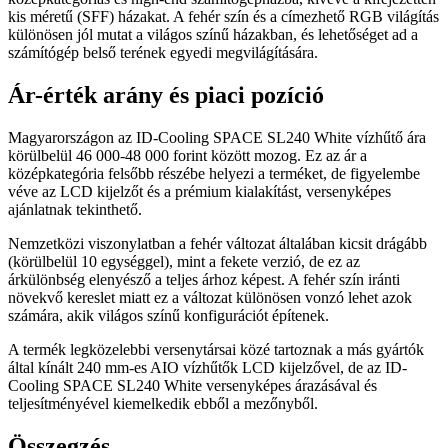
kis méretű (SFF) házakat. A fehér szín és a címezhető RGB világítás
különösen jól mutat a világos színű házakban, és lehetőséget ad a
számítógép belső terének egyedi megvilágítására.
Ár-érték arány és piaci pozíció
Magyarországon az ID-Cooling SPACE SL240 White vízhűtő ára
körülbelül 46 000-48 000 forint között mozog. Ez az ár a
középkategória felsőbb részébe helyezi a terméket, de figyelembe
véve az LCD kijelzőt és a prémium kialakítást, versenyképes
ajánlatnak tekinthető.
Nemzetközi viszonylatban a fehér változat általában kicsit drágább
(körülbelül 10 egységgel), mint a fekete verzió, de ez az
árkülönbség elenyésző a teljes árhoz képest. A fehér szín iránti
növekvő kereslet miatt ez a változat különösen vonzó lehet azok
számára, akik világos színű konfigurációt építenek.
A termék legközelebbi versenytársai közé tartoznak a más gyártók
által kínált 240 mm-es AIO vízhűtők LCD kijelzővel, de az ID-
Cooling SPACE SL240 White versenyképes árazásával és
teljesítményével kiemelkedik ebből a mezőnyből.
Összegzés