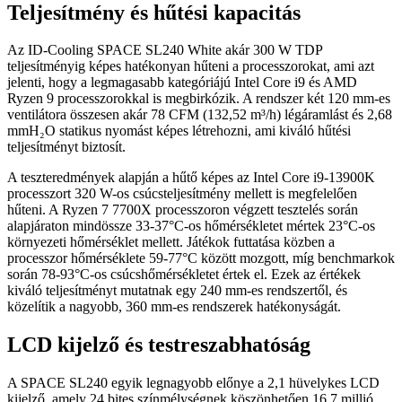
Teljesítmény és hűtési kapacitás
Az ID-Cooling SPACE SL240 White akár 300 W TDP
teljesítményig képes hatékonyan hűteni a processzorokat, ami azt
jelenti, hogy a legmagasabb kategóriájú Intel Core i9 és AMD
Ryzen 9 processzorokkal is megbirkózik. A rendszer két 120 mm-es
ventilátora összesen akár 78 CFM (132,52 m³/h) légáramlást és 2,68
mmH₂O statikus nyomást képes létrehozni, ami kiváló hűtési
teljesítményt biztosít.
A teszteredmények alapján a hűtő képes az Intel Core i9-13900K
processzort 320 W-os csúcsteljesítmény mellett is megfelelően
hűteni. A Ryzen 7 7700X processzoron végzett tesztelés során
alapjáraton mindössze 33-37°C-os hőmérsékletet mértek 23°C-os
környezeti hőmérséklet mellett. Játékok futtatása közben a
processzor hőmérséklete 59-77°C között mozgott, míg benchmarkok
során 78-93°C-os csúcshőmérsékletet értek el. Ezek az értékek
kiváló teljesítményt mutatnak egy 240 mm-es rendszertől, és
közelítik a nagyobb, 360 mm-es rendszerek hatékonyságát.
LCD kijelző és testreszabhatóság
A SPACE SL240 egyik legnagyobb előnye a 2,1 hüvelykes LCD
kijelző, amely 24 bites színmélységnek köszönhetően 16,7 millió