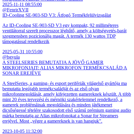
2025-11-11 08:55:00
@FenrirXVII
ID-Cooling SE-903-SD V3: Átfogó Termékfelülvizsgálat
Az ID-Cooling SE-903-SD V3 egy kompakt, 92 milliméteres
ventilátorral szerelt processzor léghűtő, amely a költségvetés-barát
szegmensben pozicionálja magát. A termék 130 wattos TDP
támogatással rendelkezik
2025-05-31 10:55:00
@bgyula
A STEELSERIES BEMUTATJA A JÖVŐ GAMER
MIKROFONJAIT: ALIAS MIKROFON TERMÉKCSALÁD A
SONAR EREJÉVE
A SteelSeries, a gaming- és esport perifériák világelső gyártója ma
bemutatta legújabb termékcsaládját és az első olyan
mikrofonmegoldását, amely kifejezetten gamereknek készült. A több
mint 20 éves tervezési és mérnöki szakértelemmel rendelkező, a
gamerek problémáinak megoldására és minden játékmenet
dicsőségessé tételére szakosodott első számú prémium gaming audio
márka bemutatja az Alias mikrofonokat a Sonar for Streamers
erejével. Most „végre a gamereknek is van hangjuk”.
2023-10-05 11:32:00