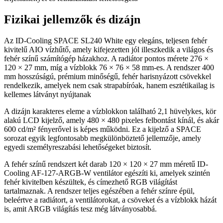
Fizikai jellemzők és dizájn
Az ID-Cooling SPACE SL240 White egy elegáns, teljesen fehér
kivitelű AIO vízhűtő, amely kifejezetten jól illeszkedik a világos és
fehér színű számítógép házakhoz. A radiátor pontos mérete 276 ×
120 × 27 mm, míg a vízblokk 76 × 76 × 58 mm-es. A rendszer 400
mm hosszúságú, prémium minőségű, fehér harisnyázott csövekkel
rendelkezik, amelyek nem csak strapabíróak, hanem esztétikailag is
kellemes látványt nyújtanak
A dizájn karakteres eleme a vízblokkon található 2,1 hüvelykes, kör
alakú LCD kijelző, amely 480 × 480 pixeles felbontást kínál, és akár
600 cd/m² fényerővel is képes működni. Ez a kijelző a SPACE
sorozat egyik legfontosabb megkülönböztető jellemzője, amely
egyedi személyreszabási lehetőségeket biztosít.
A fehér színű rendszert két darab 120 × 120 × 27 mm méretű ID-
Cooling AF-127-ARGB-W ventilátor egészíti ki, amelyek szintén
fehér kivitelben készültek, és címezhető RGB világítást
tartalmaznak. A rendszer teljes egészében a fehér színre épül,
beleértve a radiátort, a ventilátorokat, a csöveket és a vízblokk házát
is, amit ARGB világítás tesz még látványosabbá.