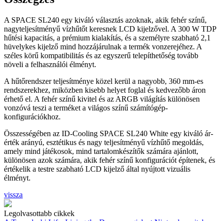
A SPACE SL240 egy kiváló választás azoknak, akik fehér színű,
nagyteljesítményű vízhűtőt keresnek LCD kijelzővel. A 300 W TDP
hűtési kapacitás, a prémium kialakítás, és a személyre szabható 2,1
hüvelykes kijelző mind hozzájárulnak a termék vonzerejéhez. A
széles körű kompatibilitás és az egyszerű telepíthetőség tovább
növeli a felhasználói élményt.
A hűtőrendszer teljesítménye közel kerül a nagyobb, 360 mm-es
rendszerekhez, miközben kisebb helyet foglal és kedvezőbb áron
érhető el. A fehér színű kivitel és az ARGB világítás különösen
vonzóvá teszi a terméket a világos színű számítógép-
konfigurációkhoz.
Összességében az ID-Cooling SPACE SL240 White egy kiváló ár-
érték arányú, esztétikus és nagy teljesítményű vízhűtő megoldás,
amely mind játékosok, mind tartalomkészítők számára ajánlott,
különösen azok számára, akik fehér színű konfigurációt építenek, és
értékelik a testre szabható LCD kijelző által nyújtott vizuális
élményt.
vissza
Legolvasottabb cikkek