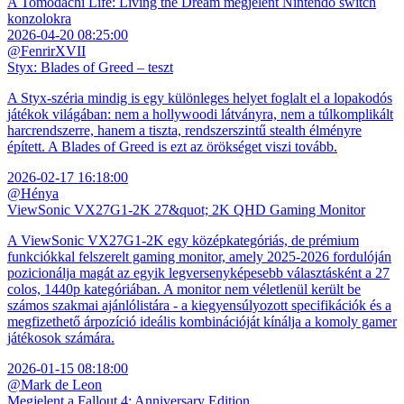
A Tomodachi Life: Living the Dream megjelent Nintendo switch
konzolokra
2026-04-20 08:25:00
@FenrirXVII
Styx: Blades of Greed – teszt
A Styx-széria mindig is egy különleges helyet foglalt el a lopakodós
játékok világában: nem a hollywoodi látványra, nem a túlkomplikált
harcrendszerre, hanem a tiszta, rendszerszintű stealth élményre
épített. A Blades of Greed is ezt az örökséget viszi tovább.
2026-02-17 16:18:00
@Hénya
ViewSonic VX27G1-2K 27&quot; 2K QHD Gaming Monitor
A ViewSonic VX27G1-2K egy középkategóriás, de prémium
funkciókkal felszerelt gaming monitor, amely 2025-2026 fordulóján
pozicionálja magát az egyik legversenyképesebb választásként a 27
colos, 1440p kategóriában. A monitor nem véletlenül került be
számos szakmai ajánlólistára - a kiegyensúlyozott specifikációk és a
megfizethető árpozíció ideális kombinációját kínálja a komoly gamer
játékosok számára.
2026-01-15 08:18:00
@Mark de Leon
Megjelent a Fallout 4: Anniversary Edition