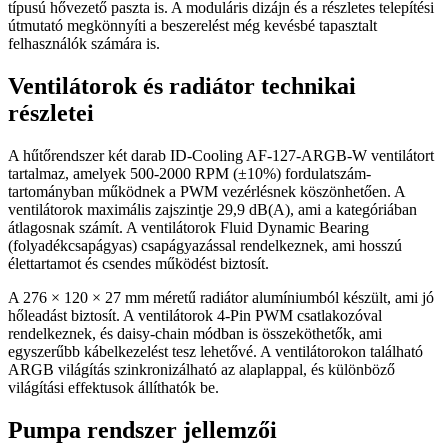
típusú hővezető paszta is. A moduláris dizájn és a részletes telepítési
útmutató megkönnyíti a beszerelést még kevésbé tapasztalt
felhasználók számára is.
Ventilátorok és radiátor technikai
részletei
A hűtőrendszer két darab ID-Cooling AF-127-ARGB-W ventilátort
tartalmaz, amelyek 500-2000 RPM (±10%) fordulatszám-
tartományban működnek a PWM vezérlésnek köszönhetően. A
ventilátorok maximális zajszintje 29,9 dB(A), ami a kategóriában
átlagosnak számít. A ventilátorok Fluid Dynamic Bearing
(folyadékcsapágyas) csapágyazással rendelkeznek, ami hosszú
élettartamot és csendes működést biztosít.
A 276 × 120 × 27 mm méretű radiátor alumíniumból készült, ami jó
hőleadást biztosít. A ventilátorok 4-Pin PWM csatlakozóval
rendelkeznek, és daisy-chain módban is összeköthetők, ami
egyszerűbb kábelkezelést tesz lehetővé. A ventilátorokon található
ARGB világítás szinkronizálható az alaplappal, és különböző
világítási effektusok állíthatók be.
Pumpa rendszer jellemzői