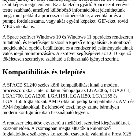
színt képes megjeleníteni. Ez a kijelző a gyártó Space szoftverével
testre szabható, amellyel különböző információkat jeleníthetünk
meg, mint például a processzor hőmérséklete, a ventilátor és a
pumpa fordulatszáma, vagy akár egyéni képeket, GIF-eket, rövid
MP4 videókat is.
A Space szoftver Windows 10 és Windows 11 operációs rendszeren
futtatható, és lehetőséget biztosít a kijelző elforgatására, különböző
megjelenítési opciók beállítására és a rendszer teljesítményadatainak
valós idejű monitorozására. A szoftver segítségével az LCD kijelző
tökéletesen személyre szabható a felhasználó igényei szerint.
Kompatibilitás és telepítés
A SPACE SL240 széles körű kompatibilitást kínál a modern
processzorokkal. Intel oldalon támogatja az LGA2066, LGA2011,
LGA1700, LGA1200, LGA1151, LGA1150, LGA1155 és
LGA1156 foglalatokat. AMD oldalon pedig kompatibilis az AM5 és
AM4 foglalatokkal. Ez lehetővé teszi, hogy szinte bármilyen
modern konfigurációban használható legyen.
A rendszer telepítése egyszerű a mellékelt szerelési kiegészítőknek
köszönhetően. A csomagban megtalálhatók a különböző
foglalatokhoz szükséges konzolok, csavarok, valamint a Frost X25