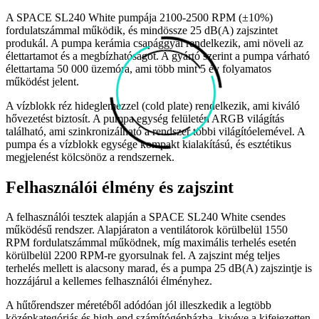
A SPACE SL240 White pumpája 2100-2500 RPM (±10%)
fordulatszámmal működik, és mindössze 25 dB(A) zajszintet
produkál. A pumpa kerámia csapággyal rendelkezik, ami növeli az
élettartamot és a megbízhatóságot. A gyártó szerint a pumpa várható
élettartama 50 000 üzemóra, ami több mint 5 év folyamatos
működést jelent.
A vízblokk réz hideglemezzel (cold plate) rendelkezik, ami kiváló
hővezetést biztosít. A pumpa egység felületén ARGB világítás
található, ami szinkronizálható a rendszer többi világítóelemével. A
pumpa és a vízblokk egysége kompakt kialakítású, és esztétikus
megjelenést kölcsönöz a rendszernek.
Felhasználói élmény és zajszint
A felhasználói tesztek alapján a SPACE SL240 White csendes
működésű rendszer. Alapjáraton a ventilátorok körülbelül 1550
RPM fordulatszámmal működnek, míg maximális terhelés esetén
körülbelül 2200 RPM-re gyorsulnak fel. A zajszint még teljes
terhelés mellett is alacsony marad, és a pumpa 25 dB(A) zajszintje is
hozzájárul a kellemes felhasználói élményhez.
A hűtőrendszer méretéből adódóan jól illeszkedik a legtöbb
középkategóriás és high-end számítógépházba, kivéve a kifejezetten