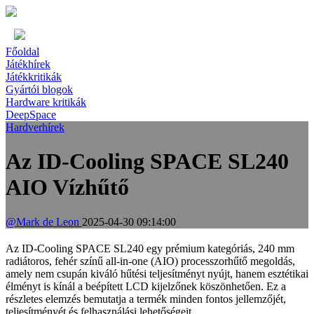
Főoldal
Játékhírek
Játékkritikák
Gyártói blogok
Hardware kritikák
DeepSpace
Hardverhírek
Az ID-Cooling SPACE SL240
AIO Vízhűtő
@Mark de Leon
2025-04-30 09:14:00
Az ID-Cooling SPACE SL240 egy prémium kategóriás, 240 mm
radiátoros, fehér színű all-in-one (AIO) processzorhűtő megoldás,
amely nem csupán kiváló hűtési teljesítményt nyújt, hanem esztétikai
élményt is kínál a beépített LCD kijelzőnek köszönhetően. Ez a
részletes elemzés bemutatja a termék minden fontos jellemzőjét,
teljesítményét és felhasználási lehetőségeit.