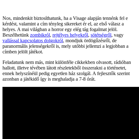
Nos, mindenkit biztosíthatunk, ha a Visage alapján tennénk fel e
kérdést, valamint a cím tényleg sikereket ér el, az első válasz a
helyes. A mai világban a horror egy elég tág fogalmat jelöl.
Beszélhetünk
zombikról
,
rejtélyes helyekről
,
sötétségről
, vagy
vallással kapcsolatos dolgokról
, mondjuk ördögűzésről, de
paranormális jelenségekről is, mely utóbbi jellemzi a legjobban a
címben jelölt játékot.
Feladatunk nem más, mint különféle cikkekben olvasott, rádióban
hallott, illetve tévében látott részletekből összerakni a történetet,
ennek helyszínéül pedig egyetlen ház szolgál. A fejlesztők szerint
azonban a játékidő így is meghaladja a 7-8 órát.