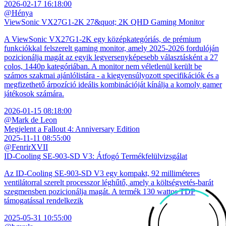
2026-02-17 16:18:00
@Hénya
ViewSonic VX27G1-2K 27&quot; 2K QHD Gaming Monitor
A ViewSonic VX27G1-2K egy középkategóriás, de prémium
funkciókkal felszerelt gaming monitor, amely 2025-2026 fordulóján
pozicionálja magát az egyik legversenyképesebb választásként a 27
colos, 1440p kategóriában. A monitor nem véletlenül került be
számos szakmai ajánlólistára - a kiegyensúlyozott specifikációk és a
megfizethető árpozíció ideális kombinációját kínálja a komoly gamer
játékosok számára.
2026-01-15 08:18:00
@Mark de Leon
Megjelent a Fallout 4: Anniversary Edition
2025-11-11 08:55:00
@FenrirXVII
ID-Cooling SE-903-SD V3: Átfogó Termékfelülvizsgálat
Az ID-Cooling SE-903-SD V3 egy kompakt, 92 milliméteres
ventilátorral szerelt processzor léghűtő, amely a költségvetés-barát
szegmensben pozicionálja magát. A termék 130 wattos TDP
támogatással rendelkezik
2025-05-31 10:55:00