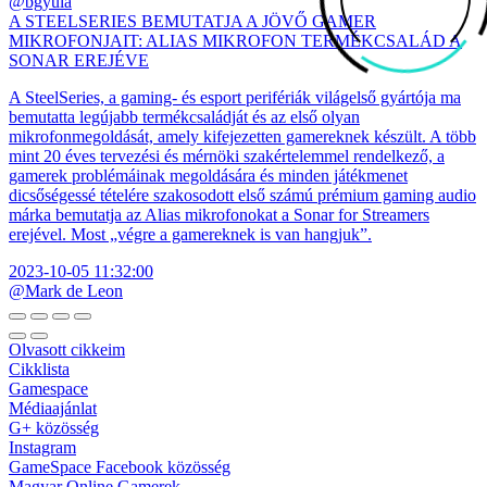
@bgyula
A STEELSERIES BEMUTATJA A JÖVŐ GAMER
MIKROFONJAIT: ALIAS MIKROFON TERMÉKCSALÁD A
SONAR EREJÉVE
A SteelSeries, a gaming- és esport perifériák világelső gyártója ma
bemutatta legújabb termékcsaládját és az első olyan
mikrofonmegoldását, amely kifejezetten gamereknek készült. A több
mint 20 éves tervezési és mérnöki szakértelemmel rendelkező, a
gamerek problémáinak megoldására és minden játékmenet
dicsőségessé tételére szakosodott első számú prémium gaming audio
márka bemutatja az Alias mikrofonokat a Sonar for Streamers
erejével. Most „végre a gamereknek is van hangjuk”.
2023-10-05 11:32:00
@Mark de Leon
Olvasott cikkeim
Cikklista
Gamespace
Médiaajánlat
G+ közösség
Instagram
GameSpace Facebook közösség
Magyar Online Gamerek