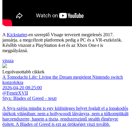
A
Kickstarter
-en szereplő Visage tervezett megjelenés 2017.
januárja, a megcélzott platformok pedig a PC és a VR-eszközök.
Később viszont a PlayStation 4-et és az Xbox One-t is
megpályázná.
vissza
Legolvasottabb cikkek
A Tomodachi Life: Living the Dream megjelent Nintendo switch
konzolokra
2026-04-20 08:25:00
@FenrirXVII
Styx: Blades of Greed – teszt
A Styx-széria mindig is egy különleges helyet foglalt el a lopakodós
játékok világában: nem a hollywoodi látványra, nem a túlkomplikált
harcrendszerre, hanem a tiszta, rendszerszintű stealth élményre
épített. A Blades of Greed is ezt az örökséget viszi tovább.