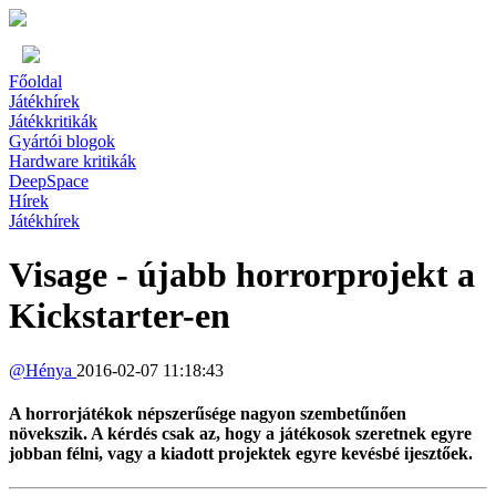
Főoldal
Játékhírek
Játékkritikák
Gyártói blogok
Hardware kritikák
DeepSpace
Hírek
Játékhírek
Visage - újabb horrorprojekt a
Kickstarter-en
@
Hénya
2016-02-07 11:18:43
A horrorjátékok népszerűsége nagyon szembetűnően
növekszik. A kérdés csak az, hogy a játékosok szeretnek egyre
jobban félni, vagy a kiadott projektek egyre kevésbé ijesztőek.