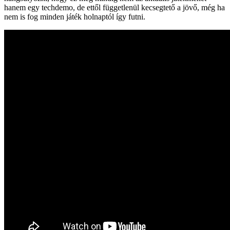
hanem egy techdemo, de ettől függetlenül kecsegtető a jövő, még ha
nem is fog minden játék holnaptól így futni.