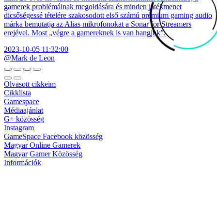
gamerek problémáinak megoldására és minden játékmenet
dicsőségessé tételére szakosodott első számú prémium gaming audio
márka bemutatja az Alias mikrofonokat a Sonar for Streamers
erejével. Most „végre a gamereknek is van hangjuk”.
2023-10-05 11:32:00
@Mark de Leon
Olvasott cikkeim
Cikklista
Gamespace
Médiaajánlat
G+ közösség
Instagram
GameSpace Facebook közösség
Magyar Online Gamerek
Magyar Gamer Közösség
Információk