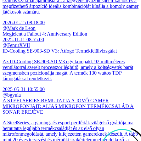
számos szakmai ajánlólistára - a kiegyensúlyozott specifikációk és a
megfizethető árpozíció ideális kombinációját kínálja a komoly gamer
játékosok számára.
2026-01-15 08:18:00
@Mark de Leon
Megjelent a Fallout 4: Anniversary Edition
2025-11-11 08:55:00
@FenrirXVII
ID-Cooling SE-903-SD V3: Átfogó Termékfelülvizsgálat
Az ID-Cooling SE-903-SD V3 egy kompakt, 92 milliméteres
ventilátorral szerelt processzor léghűtő, amely a költségvetés-barát
szegmensben pozicionálja magát. A termék 130 wattos TDP
támogatással rendelkezik
2025-05-31 10:55:00
@bgyula
A STEELSERIES BEMUTATJA A JÖVŐ GAMER
MIKROFONJAIT: ALIAS MIKROFON TERMÉKCSALÁD A
SONAR EREJÉVE
A SteelSeries, a gaming- és esport perifériák világelső gyártója ma
bemutatta legújabb termékcsaládját és az első olyan
mikrofonmegoldását, amely kifejezetten gamereknek készült. A több
mint 20 éves tervezési és mérnöki szakértelemmel rendelkező, a