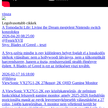
vissza
Legolvasottabb cikkek
A Tomodachi Life: Living the Dream megjelent Nintendo switch
konzolokra
2026-04-20 08:25:00
@FenrirXVII
Styx: Blades of Greed – teszt
A Styx-széria mindig is egy különleges helyet foglalt el a lopakodós
játékok világában: nem a hollywoodi látványra, nem a túlkomplikált
harcrendszerre, hanem a tiszta, rendszerszintű stealth élményre
épített. A Blades of Greed is ezt az örökséget viszi tovább.
2026-02-17 16:18:00
@Hénya
ViewSonic VX27G1-2K 27&quot; 2K QHD Gaming Monitor
A ViewSonic VX27G1-2K egy középkategóriás, de prémium
funkciókkal felszerelt gaming monitor, amely 2025-2026 fordulóján
pozicionálja magát az egyik legversenyképesebb választásként a 27
colos, 1440p kategóriában. A monitor nem véletlenül került be