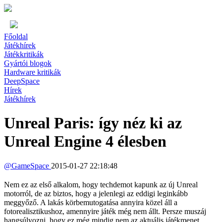
Főoldal
Játékhírek
Játékkritikák
Gyártói blogok
Hardware kritikák
DeepSpace
Hírek
Játékhírek
Unreal Paris: így néz ki az
Unreal Engine 4 élesben
@
GameSpace
2015-01-27 22:18:48
Nem ez az első alkalom, hogy techdemot kapunk az új Unreal
motorról, de az biztos, hogy a jelenlegi az eddigi leginkább
meggyőző. A lakás körbemutogatása annyira közel áll a
fotorealisztikushoz, amennyire játék még nem állt. Persze muszáj
hangsúlyozni, hogy ez még mindig nem az aktuális játékmenet