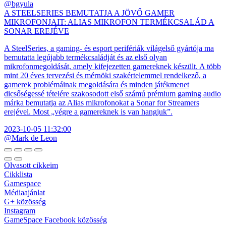
@bgyula
A STEELSERIES BEMUTATJA A JÖVŐ GAMER
MIKROFONJAIT: ALIAS MIKROFON TERMÉKCSALÁD A
SONAR EREJÉVE
A SteelSeries, a gaming- és esport perifériák világelső gyártója ma
bemutatta legújabb termékcsaládját és az első olyan
mikrofonmegoldását, amely kifejezetten gamereknek készült. A több
mint 20 éves tervezési és mérnöki szakértelemmel rendelkező, a
gamerek problémáinak megoldására és minden játékmenet
dicsőségessé tételére szakosodott első számú prémium gaming audio
márka bemutatja az Alias mikrofonokat a Sonar for Streamers
erejével. Most „végre a gamereknek is van hangjuk”.
2023-10-05 11:32:00
@Mark de Leon
Olvasott cikkeim
Cikklista
Gamespace
Médiaajánlat
G+ közösség
Instagram
GameSpace Facebook közösség