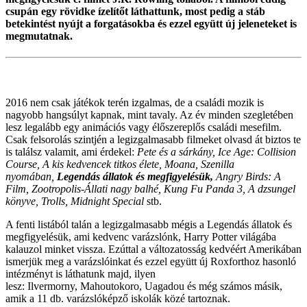
csupán egy rövidke ízelítőt láthattunk, most pedig a stáb
betekintést nyújt a forgatásokba és ezzel együtt új jeleneteket is
megmutatnak.
2016 nem csak játékok terén izgalmas, de a családi mozik is
nagyobb hangsúlyt kapnak, mint tavaly. Az év minden szegletében
lesz legalább egy animációs vagy élőszereplős családi mesefilm.
Csak felsorolás szintjén a legizgalmasabb filmeket olvasd át biztos te
is találsz valamit, ami érdekel:
Pete és a sárkány, Ice Age: Collision
Course, A kis kedvencek titkos élete,
Moana, Szenilla
nyomában,
Legendás állatok és megfigyelésük,
Angry Birds: A
Film, Zootropolis-Állati nagy balhé, Kung Fu Panda 3, A dzsungel
könyve, Trolls, Midnight Special
stb.
A fenti listából talán a legizgalmasabb mégis a Legendás állatok és
megfigyelésük, ami kedvenc varázslónk, Harry Potter világába
kalauzol minket vissza. Ezúttal a változatosság kedvéért Amerikában
ismerjük meg a varázslóinkat és ezzel együtt új Roxforthoz hasonló
intézményt is láthatunk majd, ilyen
lesz: Ilvermorny, Mahoutokoro, Uagadou és még számos másik,
amik a 11 db. varázslóképző iskolák közé tartoznak.