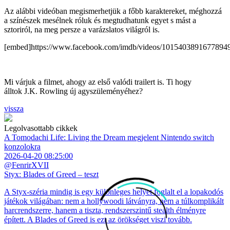
Az alábbi videóban megismerhetjük a főbb karaktereket, méghozzá
a színészek mesélnek róluk és megtudhatunk egyet s mást a
sztoriról, na meg persze a varázslatos világról is.
[embed]https://www.facebook.com/imdb/videos/10154038916778949
Mi várjuk a filmet, ahogy az első valódi trailert is. Ti hogy
álltok J.K. Rowling új agyszüleményéhez?
vissza
Legolvasottabb cikkek
A Tomodachi Life: Living the Dream megjelent Nintendo switch
konzolokra
2026-04-20 08:25:00
@FenrirXVII
Styx: Blades of Greed – teszt
A Styx-széria mindig is egy különleges helyet foglalt el a lopakodós
játékok világában: nem a hollywoodi látványra, nem a túlkomplikált
harcrendszerre, hanem a tiszta, rendszerszintű stealth élményre
épített. A Blades of Greed is ezt az örökséget viszi tovább.