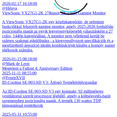
2026-02-17 16:18:00
@Hénya
ViewSonic VX27G1-2K 27&quot; 2K QHD Gaming Monitor
A ViewSonic VX27G1-2K egy középkategóriás, de prémium
funkciókkal felszerelt gaming monitor, amely 2025-2026 fordulóján
pozicionálja magát az egyik legversenyképesebb választásként a 27
colos, 1440p kategóriában. A monitor nem véletlenül került be
számos szakmai ajánlólistára - a kiegyensúlyozott specifikációk és a
megfizethető árpozíció ideális kombinációját kínálja a komoly gamer
játékosok számára.
2026-01-15 08:18:00
@Mark de Leon
Megjelent a Fallout 4: Anniversary Edition
2025-11-11 08:55:00
@FenrirXVII
ID-Cooling SE-903-SD V3: Átfogó Termékfelülvizsgálat
Az ID-Cooling SE-903-SD V3 egy kompakt, 92 milliméteres
ventilátorral szerelt processzor léghűtő, amely a költségvetés-barát
szegmensben pozicionálja magát. A termék 130 wattos TDP
támogatással rendelkezik
2025-05-31 10:55:00