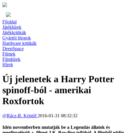
Főoldal
Játékhírek
Játékkritikák
Gyártói blogok
Hardware kritikák
DeepSpace
Filmek
Filmhírek
Hírek
Új jelenetek a Harry Potter
spinoff-ból - amerikai
Roxfortok
@
Rácz-B. Kristóf
2016-01-31 08:32:32
Idén novemberben mutatják be a Legendás állatok és
megfigyelésük c. filmet J.K. Rowling tollából. A filmből eddig