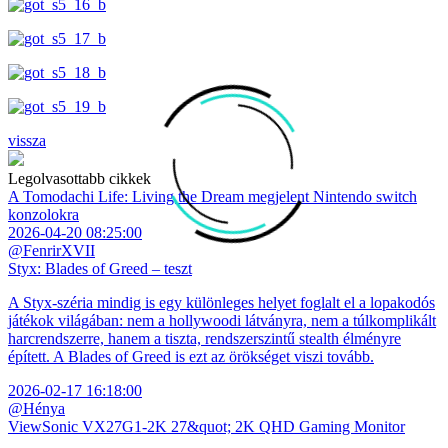
vissza
Legolvasottabb cikkek
A Tomodachi Life: Living the Dream megjelent Nintendo switch
konzolokra
2026-04-20 08:25:00
@FenrirXVII
Styx: Blades of Greed – teszt
A Styx-széria mindig is egy különleges helyet foglalt el a lopakodós
játékok világában: nem a hollywoodi látványra, nem a túlkomplikált
harcrendszerre, hanem a tiszta, rendszerszintű stealth élményre
épített. A Blades of Greed is ezt az örökséget viszi tovább.
2026-02-17 16:18:00
@Hénya
ViewSonic VX27G1-2K 27&quot; 2K QHD Gaming Monitor