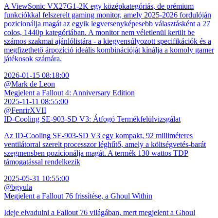
A ViewSonic VX27G1-2K egy középkategóriás, de prémium
funkciókkal felszerelt gaming monitor, amely 2025-2026 fordulóján
pozicionálja magát az egyik legversenyképesebb választásként a 27
colos, 1440p kategóriában. A monitor nem véletlenül került be
számos szakmai ajánlólistára - a kiegyensúlyozott specifikációk és a
megfizethető árpozíció ideális kombinációját kínálja a komoly gamer
játékosok számára.
2026-01-15 08:18:00
@Mark de Leon
Megjelent a Fallout 4: Anniversary Edition
2025-11-11 08:55:00
@FenrirXVII
ID-Cooling SE-903-SD V3: Átfogó Termékfelülvizsgálat
Az ID-Cooling SE-903-SD V3 egy kompakt, 92 milliméteres
ventilátorral szerelt processzor léghűtő, amely a költségvetés-barát
szegmensben pozicionálja magát. A termék 130 wattos TDP
támogatással rendelkezik
2025-05-31 10:55:00
@bgyula
Megjelent a Fallout 76 frissítése, a Ghoul Within
Ideje elvadulni a Fallout 76 világában, mert megjelent a Ghoul