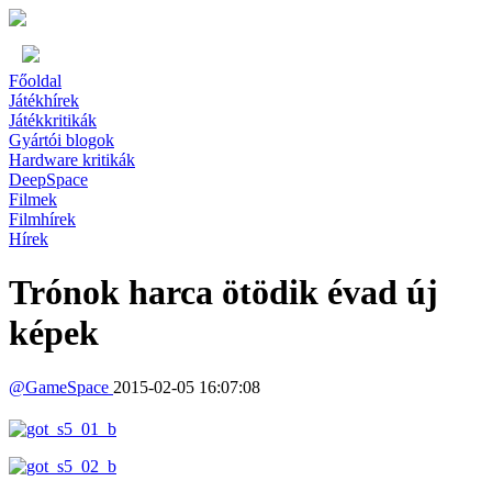
Főoldal
Játékhírek
Játékkritikák
Gyártói blogok
Hardware kritikák
DeepSpace
Filmek
Filmhírek
Hírek
Trónok harca ötödik évad új
képek
@
GameSpace
2015-02-05 16:07:08