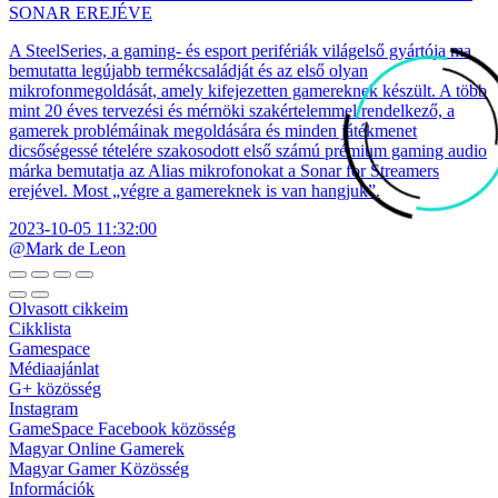
SONAR EREJÉVE
A SteelSeries, a gaming- és esport perifériák világelső gyártója ma
bemutatta legújabb termékcsaládját és az első olyan
mikrofonmegoldását, amely kifejezetten gamereknek készült. A több
mint 20 éves tervezési és mérnöki szakértelemmel rendelkező, a
gamerek problémáinak megoldására és minden játékmenet
dicsőségessé tételére szakosodott első számú prémium gaming audio
márka bemutatja az Alias mikrofonokat a Sonar for Streamers
erejével. Most „végre a gamereknek is van hangjuk”.
2023-10-05 11:32:00
@Mark de Leon
Olvasott cikkeim
Cikklista
Gamespace
Médiaajánlat
G+ közösség
Instagram
GameSpace Facebook közösség
Magyar Online Gamerek
Magyar Gamer Közösség
Információk