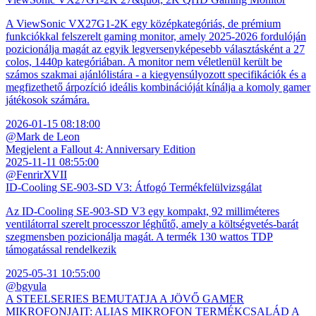
A ViewSonic VX27G1-2K egy középkategóriás, de prémium
funkciókkal felszerelt gaming monitor, amely 2025-2026 fordulóján
pozicionálja magát az egyik legversenyképesebb választásként a 27
colos, 1440p kategóriában. A monitor nem véletlenül került be
számos szakmai ajánlólistára - a kiegyensúlyozott specifikációk és a
megfizethető árpozíció ideális kombinációját kínálja a komoly gamer
játékosok számára.
2026-01-15 08:18:00
@Mark de Leon
Megjelent a Fallout 4: Anniversary Edition
2025-11-11 08:55:00
@FenrirXVII
ID-Cooling SE-903-SD V3: Átfogó Termékfelülvizsgálat
Az ID-Cooling SE-903-SD V3 egy kompakt, 92 milliméteres
ventilátorral szerelt processzor léghűtő, amely a költségvetés-barát
szegmensben pozicionálja magát. A termék 130 wattos TDP
támogatással rendelkezik
2025-05-31 10:55:00
@bgyula
A STEELSERIES BEMUTATJA A JÖVŐ GAMER
MIKROFONJAIT: ALIAS MIKROFON TERMÉKCSALÁD A