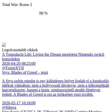
Total War: Rome 2
98 %
Legolvasottabb cikkek
A Tomodachi Life: Living the Dream megjelent Nintendo switch
konzolokra
2026-04-20 08:25:00
@FenrirXVII
Styx: Blades of Greed – teszt
A Styx-széria mindig is egy különleges helyet foglalt el a lopakodós
játékok világában: nem a hollywoodi látványra, nem a túlkomplikált
harcrendszerre, hanem a tiszta, rendszerszintű stealth élményre
épített. A Blades of Greed is ezt az örökséget viszi tovább.
2026-02-17 16:18:00
@Hénya
ViewSonic VX27G1-2K 27&quot; 2K QHD Gaming Monitor