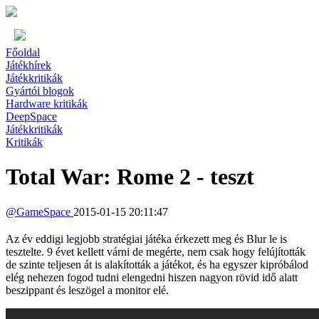
Főoldal
Játékhírek
Játékkritikák
Gyártói blogok
Hardware kritikák
DeepSpace
Játékkritikák
Kritikák
Total War: Rome 2 - teszt
@
GameSpace
2015-01-15 20:11:47
Az év eddigi legjobb stratégiai játéka érkezett meg és Blur le is
tesztelte. 9 évet kellett várni de megérte, nem csak hogy felújították
de szinte teljesen át is alakították a játékot, és ha egyszer kipróbálod
elég nehezen fogod tudni elengedni hiszen nagyon rövid idő alatt
beszippant és leszögel a monitor elé.